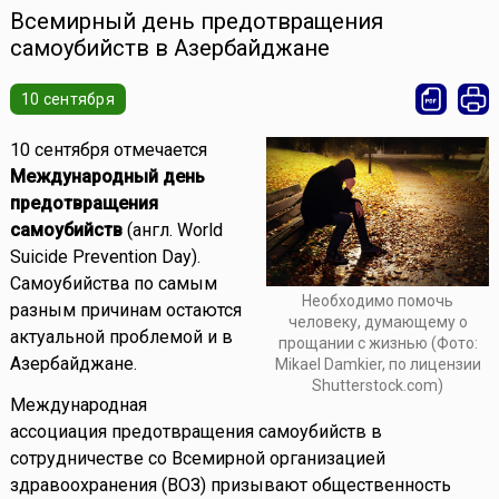
Всемирный день предотвращения
самоубийств в Азербайджане
10 сентября
10 сентября отмечается
Международный день
предотвращения
самоубийств
(англ. World
Suicide Prevention Day).
Самоубийства по самым
Необходимо помочь
разным причинам остаются
человеку, думающему о
актуальной проблемой и в
прощании с жизнью (Фото:
Азербайджане.
Mikael Damkier, по лицензии
Shutterstock.com)
Международная
ассоциация предотвращения самоубийств в
сотрудничестве со Всемирной организацией
здравоохранения (ВОЗ) призывают общественность