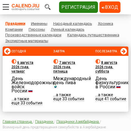
РЕГИСТРАЦИЯ
ВХОД
Праздники
Именины
Народный календарь
Хроника
Компании
Персоны
Лунный календарь
Производственные календари
Календарь путешественника
Экспертные материалы
СЕГОДНЯ
ЗАВТРА
ПОСЛЕЗАВТРА
6 августа
7 августа
8 августа
2026 года,
2026 года,
2026 года,
четверг
пятница
суббота
День
Международный
День
Железнодорожных
день пива
физкультурника
войск
в России
России
...а также
...а также
...а также
еще 33 события
еще 41 событие
еще 33 события
Главная страница
/
Праздники
/
Праздники Азербайджана
/
Всемирный день предотвращения самоубийств в Азербайджане