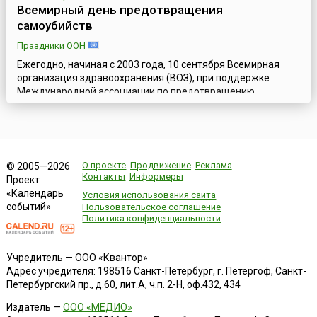
Всемирный день предотвращения
самоубийств
Праздники ООН
Ежегодно, начиная с 2003 года, 10 сентября Всемирная
организация здравоохранения (ВОЗ), при поддержке
Международной ассоциации по предотвращению
самоубийств (англ. International Association for Suicide
Prevention) и под патронажем ООН, проводит Всемирный
день предотвращения самоубийств (англ. World Suicide
Prevention Day) с целью повысить во всем мире
осведомленность о том, что самоубийства можно ...
О проекте
Продвижение
Реклама
© 2005—2026
Контакты
Информеры
Проект
«Календарь
Условия использования сайта
событий»
Пользовательское соглашение
Политика конфиденциальности
Учредитель — ООО «Квантор»
Адрес учредителя: 198516 Санкт-Петербург, г. Петергоф, Санкт-
Петербургский пр., д.60, лит.А, ч.п. 2-Н, оф.432, 434
Издатель —
ООО «МЕДИО»