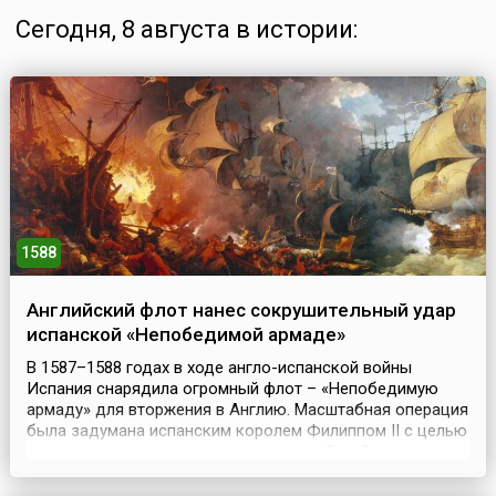
Сегодня, 8 августа в истории:
1588
Английский флот нанес сокрушительный удар
испанской «Непобедимой армаде»
В 1587–1588 годах в ходе англо-испанской войны
Испания снарядила огромный флот – «Непобедимую
армаду» для вторжения в Англию. Масштабная операция
была задумана испанским королем Филиппом II с целью
реализовать свои притязания на английский престол и
способствовать планам по возвращению
протестантской Европы в лоно католической