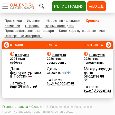
РЕГИСТРАЦИЯ
ВХОД
Праздники
Именины
Народный календарь
Хроника
Компании
Персоны
Лунный календарь
Производственные календари
Календарь путешественника
Экспертные материалы
СЕГОДНЯ
ЗАВТРА
ПОСЛЕЗАВТРА
8 августа
9 августа
10 августа
2026 года,
2026 года,
2026 года,
суббота
воскресенье
понедельник
День
День
Международны
физкультурника
строителя
день
в России
биодизеля
...а также
...а также
еще 42 события
еще 39 событий
...а также
еще 40 событий
Главная страница
/
Хроника
/
На Спасской башне Московского
Кремля установлена первая пятиконечная звезда