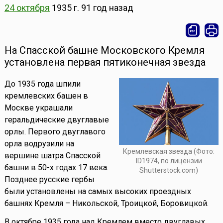
24 октября
1935 г.
91 год назад
На Спасской башне Московского Кремля
установлена первая пятиконечная звезда
До 1935 года шпили
кремлевских башен в
Москве украшали
геральдические двуглавые
орлы. Первого двуглавого
орла водрузили на
Кремлевская звезда (Фото:
вершине шатра Спасской
ID1974, по лицензии
башни в 50-х годах 17 века.
Shutterstock.com)
Позднее русские гербы
были установлены на самых высоких проездных
башнях Кремля – Никольской, Троицкой, Боровицкой.
В октябре 1935 года над Кремлем вместо двуглавых