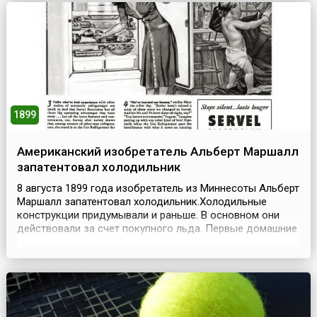
церкви.Филипп собрал приблизительно 130 больших и
средних военных к...
1899
Американский изобретатель Альберт Маршалл
запатентовал холодильник
8 августа 1899 года изобретатель из Миннесоты Альберт
Маршалл запатентовал холодильник.Холодильные
конструкции придумывали и раньше. В основном они
действовали за счет покупного льда. Первые домашние
холодильники потребляли много дров, угля и керосина.
В 1911 году фирма «Дженерал электрик» наладила
выпуск холодильников более-менее современного типа:
холодильная машина помещалась в кухонном...