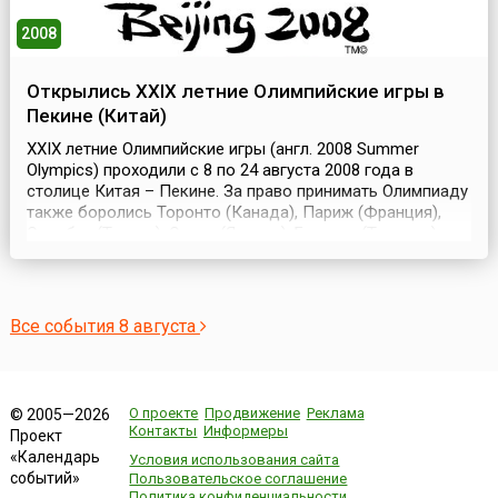
2008
Открылись XXIX летние Олимпийские игры в
Пекине (Китай)
XXIX летние Олимпийские игры (англ. 2008 Summer
Olympics) проходили с 8 по 24 августа 2008 года в
столице Китая – Пекине. За право принимать Олимпиаду
также боролись Торонто (Канада), Париж (Франция),
Стамбул (Турция), Осака (Япония), Бангкок (Таиланд),
Каир (Египет), Гавана (Куба), Куала-Лумпур (Малайзия) и
Севилья (Испания). Часть олимпийских соревнований
перенесли из Пекина в другие города:...
Все события 8 августа
О проекте
Продвижение
Реклама
© 2005—2026
Контакты
Информеры
Проект
«Календарь
Условия использования сайта
событий»
Пользовательское соглашение
Политика конфиденциальности