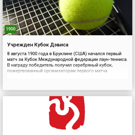
1900
Учрежден Кубок Дэвиса
8 августа 1900 года в Бруклине (США) начался первый
матч за Кубок Международной федерации лаун-тенниса.
В награду победитель получил серебряный кубок,
пожертвованный организаторам первого матча
студентом Гарвардского университета Дуайтом Филли
Дэвисом.Состязания стали называться командным
первенством за Кубок Дэвиса, или просто Кубком
Дэвиса (англ. Davis Cup). Сегодня это крупнейшие
международ...