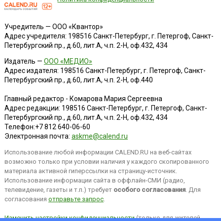
Учредитель — ООО «Квантор»
Адрес учредителя: 198516 Санкт-Петербург, г. Петергоф, Санкт-
Петербургский пр., д.60, лит.А, ч.п. 2-Н, оф.432, 434
Издатель —
ООО «МЕДИО»
Адрес издателя: 198516 Санкт-Петербург, г. Петергоф, Санкт-
Петербургский пр., д.60, лит.А, ч.п. 2-Н, оф.440
Главный редактор - Комарова Мария Сергеевна
Адрес редакции:
198516
Санкт-Петербург, г. Петергоф
,
Санкт-
Петербургский пр., д.60, лит.А, ч.п. 2-Н, оф.432, 434
Телефон:
+7 812 640-06-60
Электронная почта:
askme@calend.ru
Использование любой информации CALEND.RU на веб-сайтах
возможно только при условии наличия у каждого скопированного
материала активной гиперссылки на страницу-источник.
Использование информации сайта в оффлайн-СМИ (радио,
телевидение, газеты и т.п.) требует
особого согласования
. Для
согласования
отправьте запрос
.
Изменить настройки конфиденциальности
(только для жителей