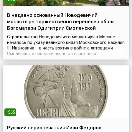
В недавно основанный Новодевичий
монастырь торжественно перенесен образ
Богоматери Одигитрии Смоленской
Строительство Новодевичьего монастыря в Москве
началось по указу великого князя Московского Василия
III Ивановича – в честь взятия в войне с литовцами
Смоленска, и первоначально он назывался
«Богородице-Смоленский». Монастырь представлял
собой крепость, обнесенную мощной крепостной стеной
с 12 башнями.Год спустя, (28 июля) 7 августа 1525 года,
сюда из Благовещенского собора московского Кремля
...
1565
Русский первопечатник Иван Федоров