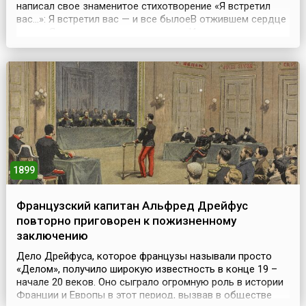
написал свое знаменитое стихотворение «Я встретил
вас…»: Я встретил вас — и все былоеВ отжившем сердце
ожило;Я вспомнил время золотое —И сердцу стало так
тепло…Как поздней осени пороюБывают дни, бывает
час,Когда повеет вдруг весноюИ что-то встрепенется в
нас, —Так, весь обвеян д...
1899
Французский капитан Альфред Дрейфус
повторно приговорен к пожизненному
заключению
Дело Дрейфуса, которое французы называли просто
«Делом», получило широкую известность в конце 19 –
начале 20 веков. Оно сыграло огромную роль в истории
Франции и Европы в этот период, вызвав в обществе