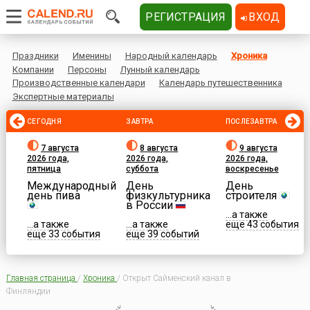
РЕГИСТРАЦИЯ
ВХОД
Праздники
Именины
Народный календарь
Хроника
Компании
Персоны
Лунный календарь
Производственные календари
Календарь путешественника
Экспертные материалы
СЕГОДНЯ
ЗАВТРА
ПОСЛЕЗАВТРА
7 августа
8 августа
9 августа
2026 года,
2026 года,
2026 года,
пятница
суббота
воскресенье
Международный
День
День
день пива
физкультурника
строителя
в России
...а также
...а также
...а также
еще 43 события
еще 33 события
еще 39 событий
Главная страница
/
Хроника
/
Открыт Сайменский канал в
Финляндии