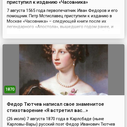
приступил к изданию «Часовника»
7 августа 1565 года первопечатник Иван Федоров и его
помощник Петр Мстиславец приступили к изданию в
Москве «Часовника» – следующей книги после их
легендарного «Апостола», вышедшего годом ранее, и
второй из датированных русских печатных книг.Работу
завершили в конце сентября. «Часовник», сборник
повседневных молитв, использовавшийся также при
обучении грамоте, разошелся быстро, после чего посл...
1870
Федор Тютчев написал свое знаменитое
стихотворение «Я встретил вас…»
(26 июля) 7 августа 1870 года в Карлсбаде (ныне
Карловы-Вары) русский поэт Федор Иванович Тютчев