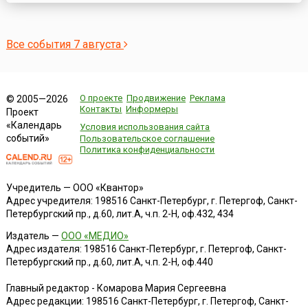
социальный конфликт (1896-1906).В 1894 году капитан
французской армии еврей Альфред Дрейфус был
обвинен в шпионаже в пользу Германии и осужден на
пожизненную каторгу. 5 января 1895 года после су...
Все события 7 августа
О проекте
Продвижение
Реклама
© 2005—2026
Контакты
Информеры
Проект
«Календарь
Условия использования сайта
событий»
Пользовательское соглашение
Политика конфиденциальности
Учредитель — ООО «Квантор»
Адрес учредителя: 198516 Санкт-Петербург, г. Петергоф, Санкт-
Петербургский пр., д.60, лит.А, ч.п. 2-Н, оф.432, 434
Издатель —
ООО «МЕДИО»
Адрес издателя: 198516 Санкт-Петербург, г. Петергоф, Санкт-
Петербургский пр., д.60, лит.А, ч.п. 2-Н, оф.440
Главный редактор - Комарова Мария Сергеевна
Адрес редакции:
198516
Санкт-Петербург, г. Петергоф
,
Санкт-