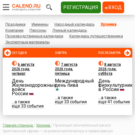
РЕГИСТРАЦИЯ
ВХОД
Праздники
Именины
Народный календарь
Хроника
Компании
Персоны
Лунный календарь
Производственные календари
Календарь путешественника
Экспертные материалы
СЕГОДНЯ
ЗАВТРА
ПОСЛЕЗАВТРА
6 августа
7 августа
8 августа
2026 года,
2026 года,
2026 года,
четверг
пятница
суббота
День
Международный
День
Железнодорожных
день пива
физкультурника
войск
в России
России
...а также
...а также
...а также
еще 33 события
еще 41 событие
еще 33 события
Главная страница
/
Хроника
/
Произошел окончательный раскол
Христианской Церкви — на римско-католическую и православную