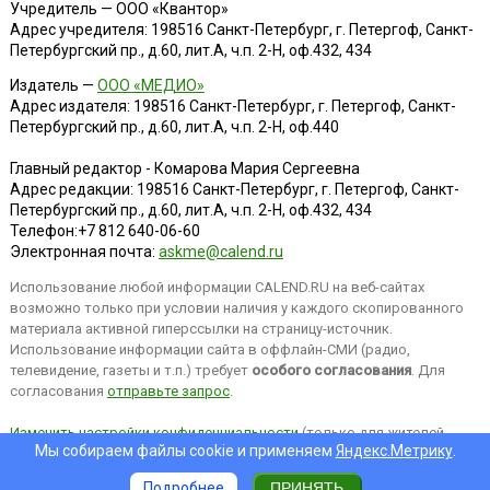
Учредитель — ООО «Квантор»
Адрес учредителя: 198516 Санкт-Петербург, г. Петергоф, Санкт-
Петербургский пр., д.60, лит.А, ч.п. 2-Н, оф.432, 434
Издатель —
ООО «МЕДИО»
Адрес издателя: 198516 Санкт-Петербург, г. Петергоф, Санкт-
Петербургский пр., д.60, лит.А, ч.п. 2-Н, оф.440
Главный редактор - Комарова Мария Сергеевна
Адрес редакции:
198516
Санкт-Петербург, г. Петергоф
,
Санкт-
Петербургский пр., д.60, лит.А, ч.п. 2-Н, оф.432, 434
Телефон:
+7 812 640-06-60
Электронная почта:
askme@calend.ru
Использование любой информации CALEND.RU на веб-сайтах
возможно только при условии наличия у каждого скопированного
материала активной гиперссылки на страницу-источник.
Использование информации сайта в оффлайн-СМИ (радио,
телевидение, газеты и т.п.) требует
особого согласования
. Для
согласования
отправьте запрос
.
Изменить настройки конфиденциальности
(только для жителей
Мы собираем файлы cookie и применяем
Яндекс.Метрику
.
EEA).
Подробнее
ПРИНЯТЬ