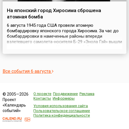
На японский город Хиросима сброшена
атомная бомба
6 августа 1945 года США провели атомную
бомбардировку японского города Хиросима. За час до
бомбардировки в намеченные районы впереди
взлетевшего самолета-носителя Б-29 «Энола Гэй» вышли
три разведчика погоды. На удалении 6-7 км от
самолета-носителя следовал самолет с аппаратурой,
регистрирующей параметры ядерного взрыва. В 70 км
шел бомбардировщик, который фотографировал
результаты взрыва. ...
Все события 6 августа
О проекте
Продвижение
Реклама
© 2005—2026
Контакты
Информеры
Проект
«Календарь
Условия использования сайта
событий»
Пользовательское соглашение
Политика конфиденциальности