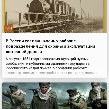
1851
В России созданы военно-рабочие
подразделения для охраны и эксплуатации
железной дороги
6 августа 1851 года главнокомандующий путями
сообщения и публичными зданиями государства
Российского издал приказ о создании рабочих,
конструкторских и телеграфических рот для охраны и
эксплуатации Санкт-Петербурго-Московской железной
дороги. Они впоследствии и стали основой
железнодорожных войск России. Изначально было
сформировано 14 отдельных военно-рабочих, две
кондукторские и одна телегра...