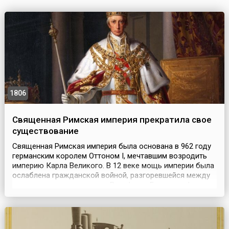
1806
Священная Римская империя прекратила свое
существование
Священная Римская империя была основана в 962 году
германским королем Оттоном I, мечтавшим возродить
империю Карла Великого. В 12 веке мощь империи была
ослаблена гражданской войной, разгоревшейся между
королевскими династиями Вельфов и Гогенштауфенов.
Начиная с 1438 года императорская корона Священной
Римской империи находилась в руках австрийских
Габсбургов, которые, следуя общей тенденции, ...