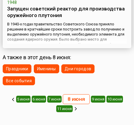
1948
Запущен советский реактор для производства
оружейного плутония
В 1940-х годах правительство Советского Союза приняло
решение в кратчайшие сроки построить завод по получению и
выделению оружейного плутония, необходимого элемента для
создания ядерного оружия. Было выбрано место для
строительства завода – район озера Кыштым в южной части
Урала. Строительство было поручено одной из самых мощных
строительных организаций – Челябметаллургстрою НКВД
А также в этот день 8 июня:
СССР. В авгус...
Праздники
Именины
Дни городов
Все события
8 июня
5 июня
6 июня
7 июня
9 июня
10 июня
11 июня