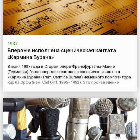
1937
Впервые исполнена сценическая кантата
«Кармина Бурана»
8 июня 1937 года в Старой опере Франкфурта-на-Майне
(Германия) была впервые исполнена сценическая кантата
«Кармина Бурана» (лат. Carmina Burana) немецкого композитора
Карла Орфа (нем. Carl Orff, 1895–1982). Это произведение
написано для оркестра, хора, солистов и танцоров на текст
латинонемецких студенческих стихов 18 века, найденных в
одном из бенедиктинских монастырей Баварии.«Кармина Бу...