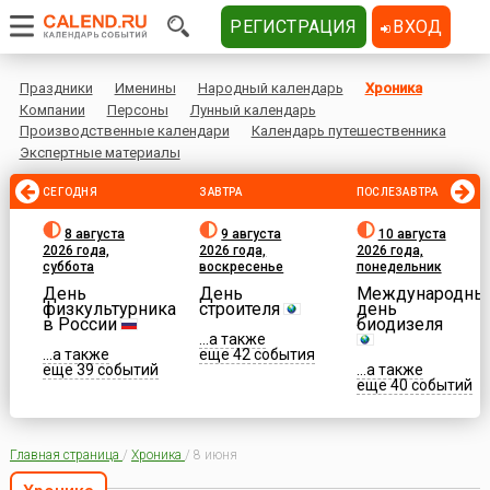
РЕГИСТРАЦИЯ
ВХОД
Праздники
Именины
Народный календарь
Хроника
Компании
Персоны
Лунный календарь
Производственные календари
Календарь путешественника
Экспертные материалы
СЕГОДНЯ
ЗАВТРА
ПОСЛЕЗАВТРА
8 августа
9 августа
10 августа
2026 года,
2026 года,
2026 года,
суббота
воскресенье
понедельник
День
День
Международны
физкультурника
строителя
день
в России
биодизеля
...а также
...а также
еще 42 события
еще 39 событий
...а также
еще 40 событий
Главная страница
/
Хроника
/
8 июня