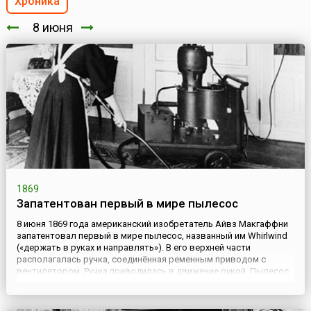
Хроника
8 июня
1869
Запатентован первый в мире пылесос
8 июня 1869 года американский изобретатель Айвз Макгаффни
запатентовал первый в мире пылесос, названный им Whirlwind
(«держать в руках и направлять»). В его верхней части
располагалась ручка, соединённая ременным приводом с
вентилятором. Ручка приводилась в движение рукой. Пылесос
был лёгким и компактным, но неудобным в эксплуатации из-за
необходимости одновременно крутить ручку и толкать
устройст...