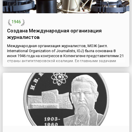
1946
Cоздана Международная организация
журналистов
Международная организация журналистов, МОЖ (англ.
International Organization of Journalists, IOJ) была основана 8
июня 1946 года на конгрессе в Копенгагене представителями 21
страны антигитлеровской коалиции. Ее главными задачами
стали сохранение мира, укрепление международной дружбы и
сотрудничества путем свободного, правдивого и честного
информирования общественности, борьба против пропаганд...