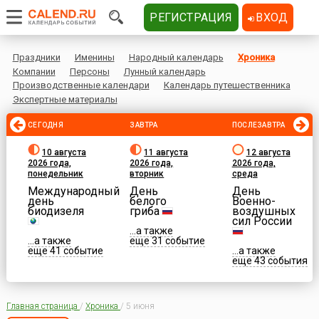
РЕГИСТРАЦИЯ
ВХОД
Праздники
Именины
Народный календарь
Хроника
Компании
Персоны
Лунный календарь
Производственные календари
Календарь путешественника
Экспертные материалы
СЕГОДНЯ
ЗАВТРА
ПОСЛЕЗАВТРА
10 августа
11 августа
12 августа
2026 года,
2026 года,
2026 года,
понедельник
вторник
среда
Международный
День
День
день
белого
Военно-
биодизеля
гриба
воздушных
сил России
...а также
...а также
еще 31 событие
еще 41 событие
...а также
еще 43 события
Главная страница
/
Хроника
/
5 июня