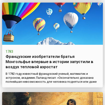
государственным медицинским учреждением России. В здании
больницы была открыта также первая Медико-хирургическая
школа во главе с лейб-медиком Николаем Бидлоо. В 1770-1771
годах го...
1783
Французские изобретатели братья
Монгольфье впервые в истории запустили в
воздух тепловой аэростат
В 1782 году известный французский ученый, математик и
астроном, академик Лаланд писал: «Окончательно доказана
полнейшая невозможность для человека подняться или даже
держаться в воздухе, добиться этого с помощью машущих
крыльев так же невозможно, как и при желании использовать
пустотные тела».Тем большая заслуга скромных
соотечественников знаменитого ученого, братьев Монгольфье,
что они не...