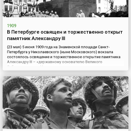
1909
В Петербурге освящен и торжественно открыт
памятник Александру III
(23 мая) 5 июня 1909 года на Знаменской площади Санкт-
Петербурга у Николаевского (ныне Московского) вокзала
состоялось освящение и торжественное открытие памятника
Александру III – «державному основателю Великого
Сибирского пути». На церемонии присутствовал император
Николай II, богослужение возглавил митрополит Антоний
(Вадковский). На площади собрался весь царский двор,
выстроились войска Петерб...