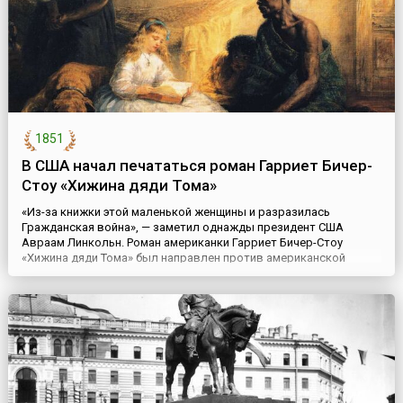
1851
В США начал печататься роман Гарриет Бичер-
Стоу «Хижина дяди Тома»
«Из-за книжки этой маленькой женщины и разразилась
Гражданская война», — заметил однажды президент США
Авраам Линкольн. Роман американки Гарриет Бичер-Стоу
«Хижина дяди Тома» был направлен против американской
рабовладельческой системы. В своем произведении
писательница рассказала о тяжелой судьбе чернокожих рабов,
показала тоску и отчаяние, разрывающие сердца, когда по
чужой воле рушились тыся...