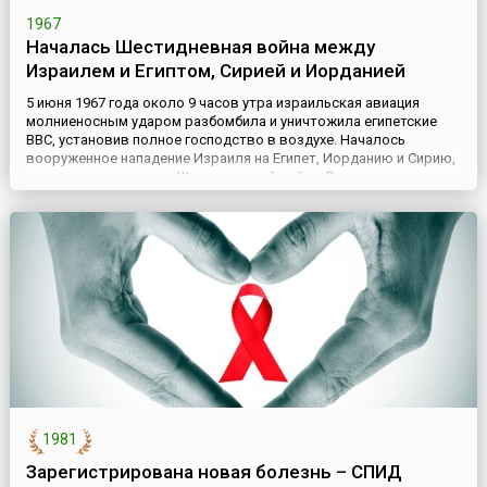
1967
Началась Шестидневная война между
Израилем и Египтом, Сирией и Иорданией
5 июня 1967 года около 9 часов утра израильская авиация
молниеносным ударом разбомбила и уничтожила египетские
ВВС, установив полное господство в воздухе. Началось
вооруженное нападение Израиля на Египет, Иорданию и Сирию,
получившее название Шестидневной войны.В результате
израильскими войсками был захвачен весь Синайский
полуостров (с выходом на восточное побережье Суэцкого
канала) и район Г...
1981
Зарегистрирована новая болезнь – СПИД