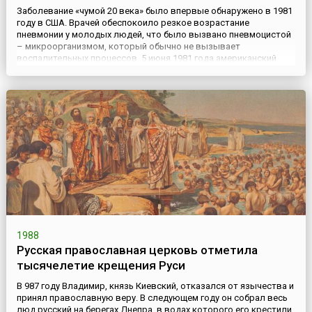
Заболевание «чумой 20 века» было впервые обнаружено в 1981
году в США. Врачей обеспокоило резкое возрастание
пневмонии у молодых людей, что было вызвано пневмоцистой
– микроорганизмом, который обычно не вызывает
воспалительных процессов. 5 июня 1981 года американский
ученый из Центра по контролю над заболеваниями М. Готлиб
впервые описал новый вирус, глубоко поражающий иммунную
систему человек...
1988
Русская православная церковь отметила
тысячелетие крещения Руси
В 987 году Владимир, князь Киевский, отказался от язычества и
принял православную веру. В следующем году он собрал весь
люд русский на берегах Днепра, в водах которого его крестили