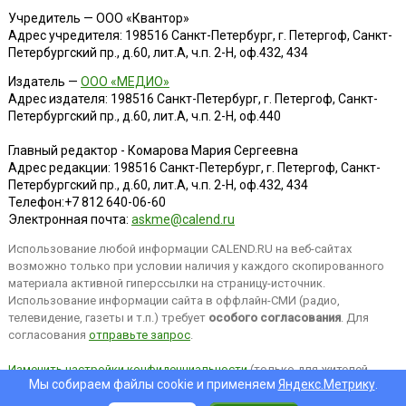
Учредитель — ООО «Квантор»
Адрес учредителя: 198516 Санкт-Петербург, г. Петергоф, Санкт-
Петербургский пр., д.60, лит.А, ч.п. 2-Н, оф.432, 434
Издатель —
ООО «МЕДИО»
Адрес издателя: 198516 Санкт-Петербург, г. Петергоф, Санкт-
Петербургский пр., д.60, лит.А, ч.п. 2-Н, оф.440
Главный редактор - Комарова Мария Сергеевна
Адрес редакции:
198516
Санкт-Петербург, г. Петергоф
,
Санкт-
Петербургский пр., д.60, лит.А, ч.п. 2-Н, оф.432, 434
Телефон:
+7 812 640-06-60
Электронная почта:
askme@calend.ru
Использование любой информации CALEND.RU на веб-сайтах
возможно только при условии наличия у каждого скопированного
материала активной гиперссылки на страницу-источник.
Использование информации сайта в оффлайн-СМИ (радио,
телевидение, газеты и т.п.) требует
особого согласования
. Для
согласования
отправьте запрос
.
Изменить настройки конфиденциальности
(только для жителей
Мы собираем файлы cookie и применяем
Яндекс.Метрику
.
EEA).