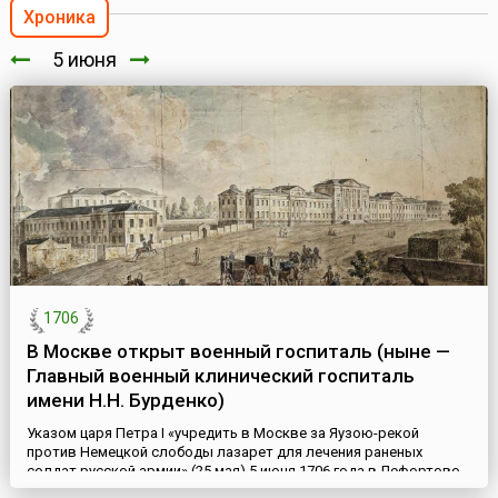
Хроника
5 июня
1706
В Москве открыт военный госпиталь (ныне —
Главный военный клинический госпиталь
имени Н.Н. Бурденко)
Указом царя Петра I «учредить в Москве за Яузою-рекой
против Немецкой слободы лазарет для лечения раненых
солдат русской армии» (25 мая) 5 июня 1706 года в Лефортово
был открыт военный госпиталь, который стал первым