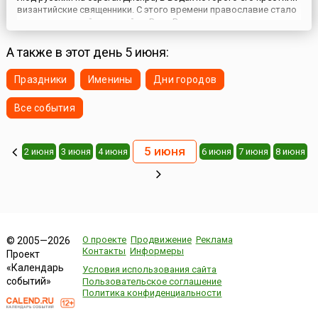
византийские священники. С этого времени православие стало
государственной религией на Руси. Во время правления князя
Владимира христианские ценности поддерживались
государственной властью. Киевский князь содействов...
А также в этот день 5 июня:
Праздники
Именины
Дни городов
Все события
5 июня
2 июня
3 июня
4 июня
6 июня
7 июня
8 июня
О проекте
Продвижение
Реклама
© 2005—2026
Контакты
Информеры
Проект
«Календарь
Условия использования сайта
событий»
Пользовательское соглашение
Политика конфиденциальности