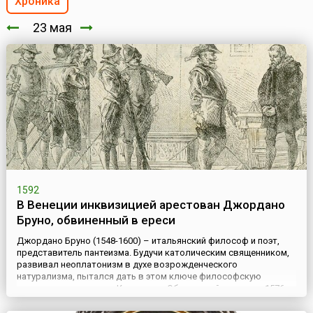
Хроника
23 мая
1592
В Венеции инквизицией арестован Джордано
Бруно, обвиненный в ереси
Джордано Бруно (1548-1600) – итальянский философ и поэт,
представитель пантеизма. Будучи католическим священником,
развивал неоплатонизм в духе возрожденческого
натурализма, пытался дать в этом ключе философскую
интерпретацию учения Коперника. Обвиненный в ереси в 1576
году, Бруно бежал сначала в Рим, а затем за пределы Италии;
переезжал из города в город, занимался чтением лекций и