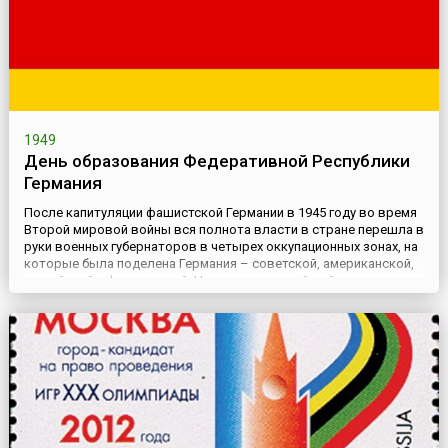
1949
День образования Федеративной Республики
Германия
После капитуляции фашистской Германии в 1945 году во время
Второй мировой войны вся полнота власти в стране перешла в
руки военных губернаторов в четырех оккупационных зонах, на
которые была поделена Германия – советской, американской,
английской и французской. Начало «холодной войны», растущая
конфронтация между СССР и Западом делали невозможным
воссоздание единого германского государства. Поэтом...