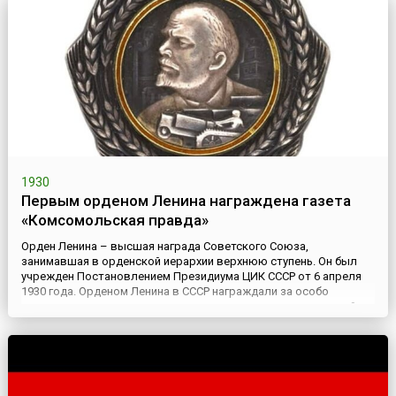
сочинением...
1930
Первым орденом Ленина награждена газета
«Комсомольская правда»
Орден Ленина – высшая награда Советского Союза,
занимавшая в орденской иерархии верхнюю ступень. Он был
учрежден Постановлением Президиума ЦИК СССР от 6 апреля
1930 года. Орденом Ленина в СССР награждали за особо
выдающиеся заслуги в революционном движении, трудовой
деятельности, защите социалистического отечества, развитии
дружбы и сотрудничества между народами, укреплении мира и
иные особо в...