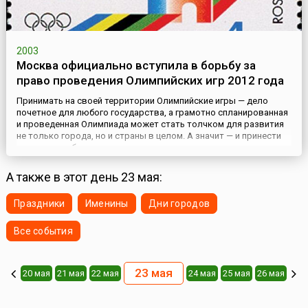
2003
Москва официально вступила в борьбу за
право проведения Олимпийских игр 2012 года
Принимать на своей территории Олимпийские игры — дело
почетное для любого государства, а грамотно спланированная
и проведенная Олимпиада может стать толчком для развития
не только города, но и страны в целом. А значит — и принести
немалую прибыль инвесторам, принимающим участие в
проектах, связанных с организацией игр.23 мая 2003 года
Москва стала официальным кандидатом на проведение
А также в этот день 23 мая:
Олимпийск...
Праздники
Именины
Дни городов
Все события
23 мая
20 мая
21 мая
22 мая
24 мая
25 мая
26 мая