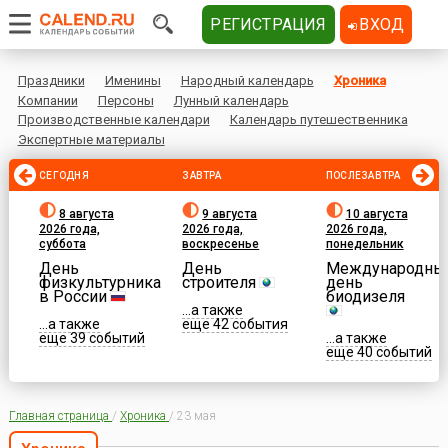
РЕГИСТРАЦИЯ
ВХОД
Праздники
Именины
Народный календарь
Хроника
Компании
Персоны
Лунный календарь
Производственные календари
Календарь путешественника
Экспертные материалы
СЕГОДНЯ
ЗАВТРА
ПОСЛЕЗАВТРА
8 августа
9 августа
10 августа
2026 года,
2026 года,
2026 года,
суббота
воскресенье
понедельник
День
День
Международны
физкультурника
строителя
день
в России
биодизеля
...а также
...а также
еще 42 события
еще 39 событий
...а также
еще 40 событий
Главная страница
/
Хроника
/
23 мая