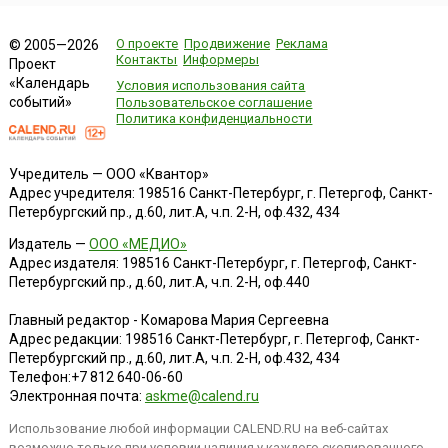
О проекте
Продвижение
Реклама
© 2005—2026
Контакты
Информеры
Проект
«Календарь
Условия использования сайта
событий»
Пользовательское соглашение
Политика конфиденциальности
Учредитель — ООО «Квантор»
Адрес учредителя: 198516 Санкт-Петербург, г. Петергоф, Санкт-
Петербургский пр., д.60, лит.А, ч.п. 2-Н, оф.432, 434
Издатель —
ООО «МЕДИО»
Адрес издателя: 198516 Санкт-Петербург, г. Петергоф, Санкт-
Петербургский пр., д.60, лит.А, ч.п. 2-Н, оф.440
Главный редактор - Комарова Мария Сергеевна
Адрес редакции:
198516
Санкт-Петербург, г. Петергоф
,
Санкт-
Петербургский пр., д.60, лит.А, ч.п. 2-Н, оф.432, 434
Телефон:
+7 812 640-06-60
Электронная почта:
askme@calend.ru
Использование любой информации CALEND.RU на веб-сайтах
возможно только при условии наличия у каждого скопированного