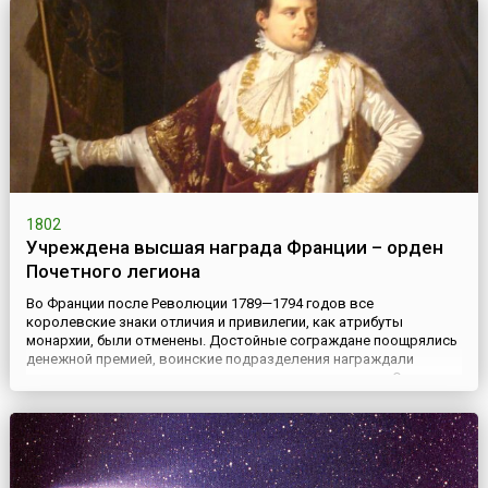
1802
Учреждена высшая награда Франции – орден
Почетного легиона
Во Франции после Революции 1789—1794 годов все
королевские знаки отличия и привилегии, как атрибуты
монархии, были отменены. Достойные сограждане поощрялись
денежной премией, воинские подразделения награждали
почетными знаменами, а воинов – именным оружием. Однако,
вскоре стало ясно, что этих мер поощрения недостаточно, и
Первый консул Франции Наполеон Бонапарт принял решение о
создании новой наци...