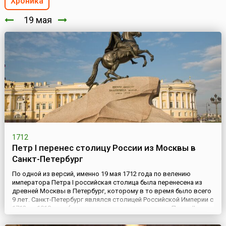
Хроника
19 мая
1712
Петр I перенес столицу России из Москвы в
Санкт-Петербург
По одной из версий, именно 19 мая 1712 года по велению
императора Петра I российская столица была перенесена из
древней Москвы в Петербург, которому в то время было всего
9 лет. Санкт-Петербург являлся столицей Российской Империи с
1712 по 1918 года (за вычетом времени правления Петра II,
когда статус столицы ненадолго вернулся к Москве) и
резиденцией Российских императоров.С тех пор, как Моск...