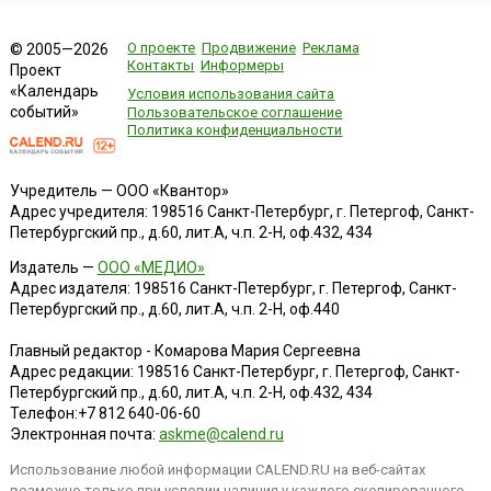
О проекте
Продвижение
Реклама
© 2005—2026
Контакты
Информеры
Проект
«Календарь
Условия использования сайта
событий»
Пользовательское соглашение
Политика конфиденциальности
Учредитель — ООО «Квантор»
Адрес учредителя: 198516 Санкт-Петербург, г. Петергоф, Санкт-
Петербургский пр., д.60, лит.А, ч.п. 2-Н, оф.432, 434
Издатель —
ООО «МЕДИО»
Адрес издателя: 198516 Санкт-Петербург, г. Петергоф, Санкт-
Петербургский пр., д.60, лит.А, ч.п. 2-Н, оф.440
Главный редактор - Комарова Мария Сергеевна
Адрес редакции:
198516
Санкт-Петербург, г. Петергоф
,
Санкт-
Петербургский пр., д.60, лит.А, ч.п. 2-Н, оф.432, 434
Телефон:
+7 812 640-06-60
Электронная почта:
askme@calend.ru
Использование любой информации CALEND.RU на веб-сайтах
возможно только при условии наличия у каждого скопированного