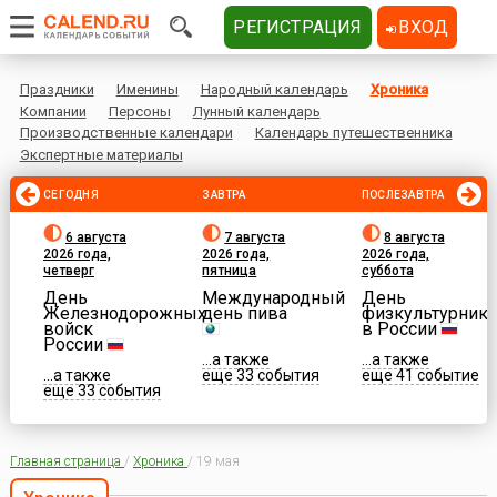
РЕГИСТРАЦИЯ
ВХОД
Праздники
Именины
Народный календарь
Хроника
Компании
Персоны
Лунный календарь
Производственные календари
Календарь путешественника
Экспертные материалы
СЕГОДНЯ
ЗАВТРА
ПОСЛЕЗАВТРА
6 августа
7 августа
8 августа
2026 года,
2026 года,
2026 года,
четверг
пятница
суббота
День
Международный
День
Железнодорожных
день пива
физкультурника
войск
в России
России
...а также
...а также
...а также
еще 33 события
еще 41 событие
еще 33 события
Главная страница
/
Хроника
/
19 мая