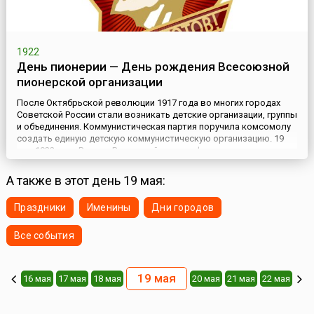
1922
День пионерии — День рождения Всесоюзной
пионерской организации
После Октябрьской революции 1917 года во многих городах
Советской России стали возникать детские организации, группы
и объединения. Коммунистическая партия поручила комсомолу
создать единую детскую коммунистическую организацию. 19
мая 1922 года Вторая Всероссийская конференция комсомола
приняла решение о повсеместном создании пионерских
отрядов. В октябре того же года 5-й Всероссийский съезд Р...
А также в этот день 19 мая:
Праздники
Именины
Дни городов
Все события
19 мая
16 мая
17 мая
18 мая
20 мая
21 мая
22 мая