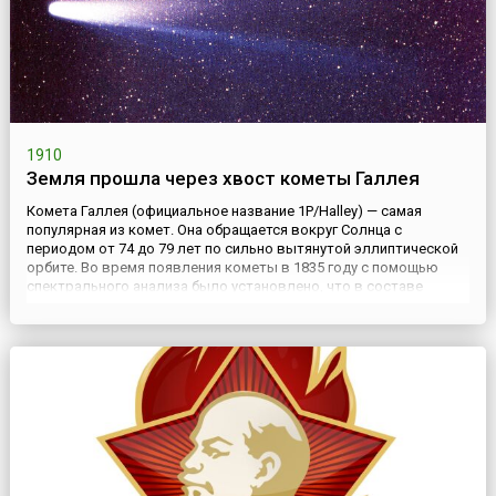
1910
Земля прошла через хвост кометы Галлея
Комета Галлея (официальное название 1P/Halley) — самая
популярная из комет. Она обращается вокруг Солнца с
периодом от 74 до 79 лет по сильно вытянутой эллиптической
орбите. Во время появления кометы в 1835 году с помощью
спектрального анализа было установлено, что в составе
кометных атмосфер наблюдались молекулярные полосы
циана, угарного газа и других соединений. Поэтому быстро
распространились ...