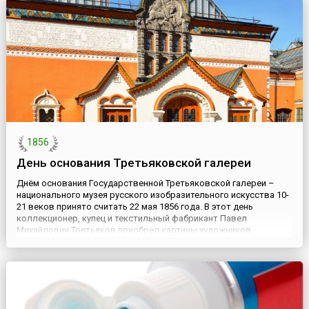
1856
День основания Третьяковской галереи
Днём основания Государственной Третьяковской галереи –
национального музея русского изобразительного искусства 10-
21 веков принято считать 22 мая 1856 года. В этот день
коллекционер, купец и текстильный фабрикант Павел
Михайлович Третьяков приобрел картины художников
Шильдера «Искушение» и Худякова «Стычка с финляндскими
контрабандистами». Поставив себе ещё в молодые годы цель
создать музей ру...