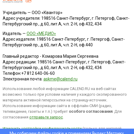
Учредитель — ООО «Квантор»
Адрес учредителя: 198516 Санкт-Петербург, г. Петергоф, Санкт-
Петербургский пр., д.60, лит.А, ч.п. 2-Н, оф.432, 434
Издатель —
ООО «МЕДИО»
Адрес издателя: 198516 Санкт-Петербург, г. Петергоф, Санкт-
Петербургский пр., д.60, лит.А, ч.п. 2-Н, оф.440
Главный редактор - Комарова Мария Сергеевна
Адрес редакции:
198516
Санкт-Петербург, г. Петергоф
,
Санкт-
Петербургский пр., д.60, лит.А, ч.п. 2-Н, оф.432, 434
Телефон:
+7 812 640-06-60
Электронная почта:
askme@calend.ru
Использование любой информации CALEND.RU на веб-сайтах
возможно только при условии наличия у каждого скопированного
материала активной гиперссылки на страницу-источник.
Использование информации сайта в оффлайн-СМИ (радио,
телевидение, газеты и т.п.) требует
особого согласования
. Для
согласования
отправьте запрос
.
Изменить настройки конфиденциальности
(только для жителей
Мы собираем файлы cookie и применяем
Яндекс.Метрику
.