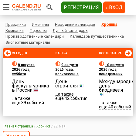
РЕГИСТРАЦИЯ
ВХОД
Праздники
Именины
Народный календарь
Хроника
Компании
Персоны
Лунный календарь
Производственные календари
Календарь путешественника
Экспертные материалы
СЕГОДНЯ
ЗАВТРА
ПОСЛЕЗАВТРА
8 августа
9 августа
10 августа
2026 года,
2026 года,
2026 года,
суббота
воскресенье
понедельник
День
День
Международны
физкультурника
строителя
день
в России
биодизеля
...а также
...а также
еще 42 события
еще 39 событий
...а также
еще 40 событий
Главная страница
/
Хроника
/
22 мая