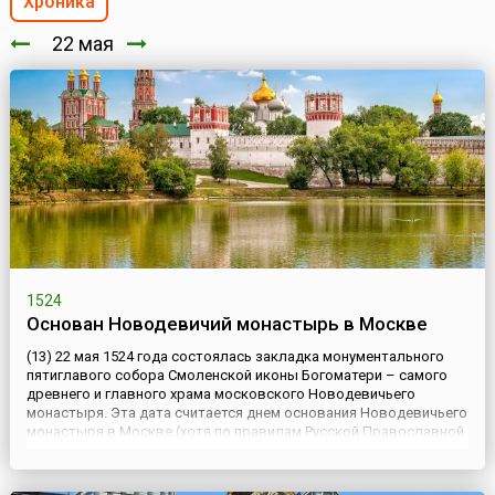
Хроника
22 мая
1524
Основан Новодевичий монастырь в Москве
(13) 22 мая 1524 года состоялась закладка монументального
пятиглавого собора Смоленской иконы Богоматери – самого
древнего и главного храма московского Новодевичьего
монастыря. Эта дата считается днем основания Новодевичьего
монастыря в Москве (хотя по правилам Русской Православной
церкви по новому стилю – это 26 мая).Собор был основан по
обету великого князя Московского Василия III Ивановича ...