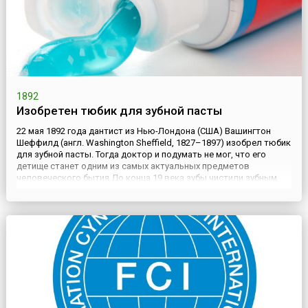
1892
Изобретен тюбик для зубной пасты
22 мая 1892 года дантист из Нью-Лондона (США) Вашингтон
Шеффилд (англ. Washington Sheffield, 1827–1897) изобрел тюбик
для зубной пасты. Тогда доктор и подумать не мог, что его
детище станет одним из самых актуальных предметов
человеческого бытия.До конца 19 века зубы чистили зубным
порошком. Продавали его в небольших бумажных пакетиках,
что было очень непрактично и неудобно. В 1873 году нью-йо...