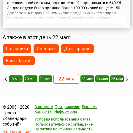
операционной системы, преодолевшей порог памяти в 640 Кб.
За две недели было продано более 100 000 копий по цене 150
долларов. А в дальнейшем число проданных экземпляров
превысило 10 миллионов. Успех был напрямую связан с
широким распространением однозадачной операционной
системы MS DOS. Windows 3.0 запускалась из нее как обычная
пр...
А также в этот день 22 мая:
Праздники
Именины
Дни городов
Все события
22 мая
19 мая
20 мая
21 мая
23 мая
24 мая
25 мая
О проекте
Продвижение
Реклама
© 2005—2026
Контакты
Информеры
Проект
«Календарь
Условия использования сайта
событий»
Пользовательское соглашение
Политика конфиденциальности