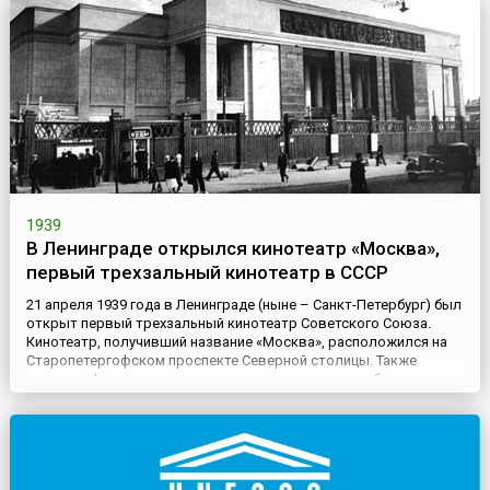
1939
В Ленинграде открылся кинотеатр «Москва»,
первый трехзальный кинотеатр в СССР
21 апреля 1939 года в Ленинграде (ныне – Санкт-Петербург) был
открыт первый трехзальный кинотеатр Советского Союза.
Кинотеатр, получивший название «Москва», расположился на
Старопетергофском проспекте Северной столицы. Также
известен факт, что при строительстве кинотеатра была
снесена церковь Святой Екатерины работы архитектора
Константина Тона.Кинотеатр «Москва» был построен по
проекту архите...