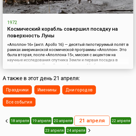
1972
Космический корабль совершил посадку на
поверхность Луны
«Аполлон-16» (англ. Apollo 16) — десятый пилотируемый полёт в
рамках американской космической программы «Аполлон». Это
была вторая, после «Аполлона-15», миссия с акцентом на
научные исследования спутника Земли и первая посадка в
горной местности Луны.Старт «Аполлона-16» был назначен на
17 марта 1972 года. Но из-за поломок механизмов отделения
лунного отсека и погрешностей в работе бортовых бат...
А также в этот день 21 апреля:
Праздники
Именины
Дни городов
Все события
21 апреля
18 апреля
19 апреля
20 апреля
22 апреля
23 апреля
24 апреля