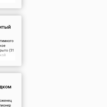
енера и
 такого
нитый
нтимного
ское
рыто (31
ской
ого дома
ельзя
идком
роженец
пионер