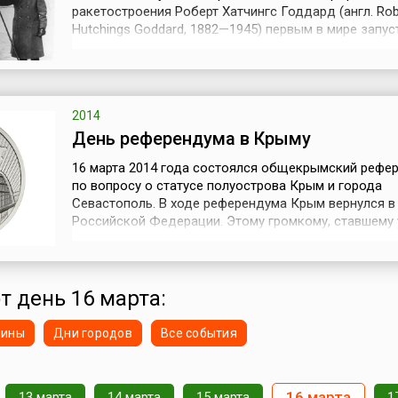
ракетостроения Роберт Хатчингс Годдард (англ. Rob
Hutchings Goddard, 1882—1945) первым в мире запус
ракету на жидком топливе. Вдохновленный произв
Герберта Уэллса «Война миров», Годдард посвятил
часть своей профессиональной жизни разработке
математических теорий ра...
2014
День референдума в Крыму
16 марта 2014 года состоялся общекрымский рефе
по вопросу о статусе полуострова Крым и города
Севастополь. В ходе референдума Крым вернулся в
Российской Федерации. Этому громкому, ставшему
историческим, факту, предшествовали драматическ
политические события на Украине, начавшиеся ещё
2013 года.Политический кризис на Украине, разрас
от ноября 2013 года к феврал...
т день 16 марта:
нины
Дни городов
Все события
16 марта
13 марта
14 марта
15 марта
1