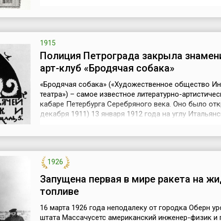
прославила металл этой марки как лучший в стране.
Название произошло от фамилии французского инж
металлурга Пьера Мартена, создавшего первую печь
образца в 1864 году.Марте...
1915
Полиция Петрограда закрыла знаме
арт-клуб «Бродячая собака»
«Бродячая собака» («Художественное общество И
театра») – самое известное литературно-артистиче
кабаре Петербурга Серебряного века. Оно было отк
декабря 1911) 13 января 1912 года на углу Итальян
улицы и Михайловской площади в подвале старинн
Дашкова.Это был клуб, место сбора и общения
петербургской богемы. Нигде во всем Петербурге н
было встретить так много ...
1926
Запущена первая в мире ракета на ж
топливе
16 марта 1926 года неподалеку от городка Оберн у
штата Массачусетс американский инженер-физик и 