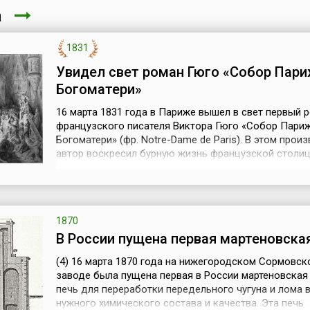
та
1831
Увидел свет роман Гюго «Собор Пар
Богоматери»
16 марта 1831 года в Париже вышел в свет первый 
французского писателя Виктора Гюго «Собор Пари
Богоматери» (фр. Notre-Dame de Paris). В этом прои
автор воскресил бурную жизнь французской столи
века. События романа развиваются в Париже на фо
собора Нотр-Дам де Пари, который является как б
действующим лицом романа. И это не случайно: Но
де Пари — не только геогра...
1870
В России пущена первая мартеновска
(4) 16 марта 1870 года на нижегородском Сормовск
заводе была пущена первая в России мартеновская
печь для переработки передельного чугуна и лома в
нужного химического состава и качества. Эта печь