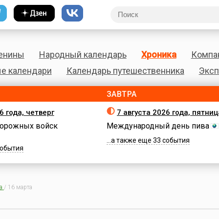
енины
Народный календарь
Хроника
Компа
е календари
Календарь путешественника
Эксп
ЗАВТРА
6 года, четверг
7 августа 2026 года, пятниц
орожных войск
Международный день пива
...а также еще 33 события
 события
а
/
16 марта