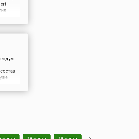
ert
тил
едением
 большую
рендум
 состав
 уже
ие
 осенью
тавшийся
7 марта
18 марта
19 марта