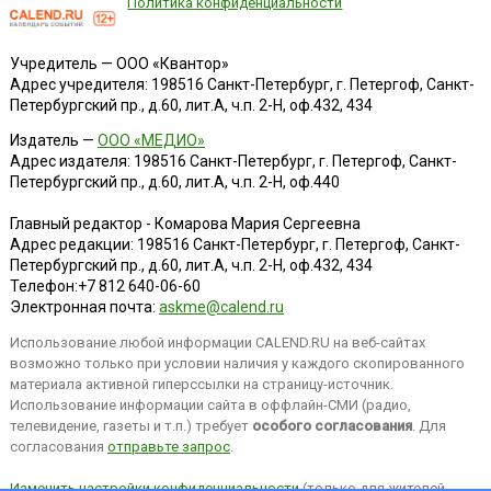
Политика конфиденциальности
Учредитель — ООО «Квантор»
Адрес учредителя: 198516 Санкт-Петербург, г. Петергоф, Санкт-
Петербургский пр., д.60, лит.А, ч.п. 2-Н, оф.432, 434
Издатель —
ООО «МЕДИО»
Адрес издателя: 198516 Санкт-Петербург, г. Петергоф, Санкт-
Петербургский пр., д.60, лит.А, ч.п. 2-Н, оф.440
Главный редактор - Комарова Мария Сергеевна
Адрес редакции:
198516
Санкт-Петербург, г. Петергоф
,
Санкт-
Петербургский пр., д.60, лит.А, ч.п. 2-Н, оф.432, 434
Телефон:
+7 812 640-06-60
Электронная почта:
askme@calend.ru
Использование любой информации CALEND.RU на веб-сайтах
возможно только при условии наличия у каждого скопированного
материала активной гиперссылки на страницу-источник.
Использование информации сайта в оффлайн-СМИ (радио,
телевидение, газеты и т.п.) требует
особого согласования
. Для
согласования
отправьте запрос
.
Изменить настройки конфиденциальности
(только для жителей