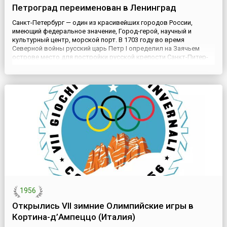
Петроград переименован в Ленинград
Санкт-Петербург — один из красивейших городов России,
имеющий федеральное значение, Город-герой, научный и
культурный центр, морской порт. В 1703 году во время
Северной войны русский царь Петр I определил на Заячьем
острове место для постройки русской крепости Санкт-Питер-
Бурх (крепость Святого Петра). Начатый со строительства
храма Петра и Павла, город стремительно расстраивался.
Санкт-Пе...
1956
Открылись VII зимние Олимпийские игры в
Кортина-д’Ампеццо (Италия)