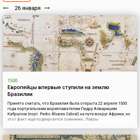
26 января
1500
Европейцы впервые ступили на землю
Бразилии
Принято считать, что Бразилия была открыта 22 апреля 1500
года португальским мореплавателем Педру Алваришем
Кабралом (порт. Pedro Álvares Cabral) на пути вокруг Африки, но
этот факт ещё подвергается сомнению. Лавры
первооткрывателя территорий, относящихся к современной
Бразилии, принадлежат Висенте Яньесу Пинсону (исп. Vicente
Yáñez Pinzón), испанскому мореплавателю, исследователю и