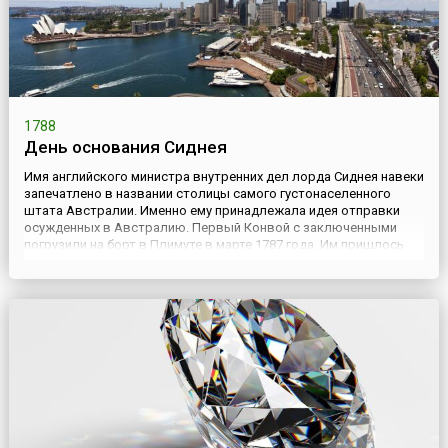
1788
День основания Сиднея
Имя английского министра внутренних дел лорда Сиднея навеки
запечатлено в названии столицы самого густонаселенного
штата Австралии. Именно ему принадлежала идея отправки
осужденных в Австралию. Первый Конвой с заключенными
погрузили на борт в Плимуте в марте 1787 года. Им пришлось
ждать еще два месяца, прежде чем они отправились в путь. Что
ждало впереди, не знал никто. Почти ни у кого из них ...