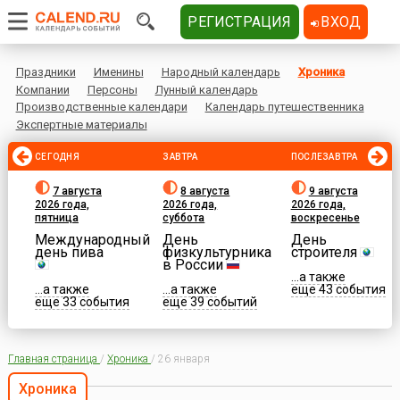
РЕГИСТРАЦИЯ
ВХОД
Праздники
Именины
Народный календарь
Хроника
Компании
Персоны
Лунный календарь
Производственные календари
Календарь путешественника
Экспертные материалы
СЕГОДНЯ
ЗАВТРА
ПОСЛЕЗАВТРА
7 августа
8 августа
9 августа
2026 года,
2026 года,
2026 года,
пятница
суббота
воскресенье
Международный
День
День
день пива
физкультурника
строителя
в России
...а также
...а также
...а также
еще 43 события
еще 33 события
еще 39 событий
Главная страница
/
Хроника
/
26 января
Хроника