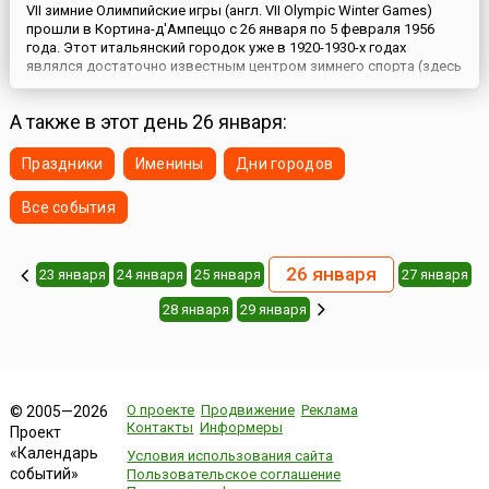
VII зимние Олимпийские игры (англ. VII Olympic Winter Games)
прошли в Кортина-д'Ампеццо с 26 января по 5 февраля 1956
года. Этот итальянский городок уже в 1920-1930-х годах
являлся достаточно известным центром зимнего спорта (здесь
проводились соревнования мирового уровня по лыжному и
горнолыжному спорту) и должен был проводить зимние
А также в этот день 26 января:
Олимпийские игры еще в 1944 году, но которые были отменены
из-з...
Праздники
Именины
Дни городов
Все события
26 января
23 января
24 января
25 января
27 января
28 января
29 января
О проекте
Продвижение
Реклама
© 2005—2026
Контакты
Информеры
Проект
«Календарь
Условия использования сайта
событий»
Пользовательское соглашение