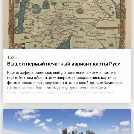
конкистадору. ...
1525
Вышел первый печатный вариант карты Руси
Картография появилась ещё до появления письменности в
первобытном обществе — например, сохранились карты в
форме наскальных рисунков в итальянской долине Камоника,
относящиеся к бронзовому веку; древнеегипетские и
вавилонские карты, относящиеся к 3-1 тысячелетию до н.
э.Древнегреческий учёный Клавдий Птолемей составил
обширный справочник по координатам различных точек и
учебник по составлению...