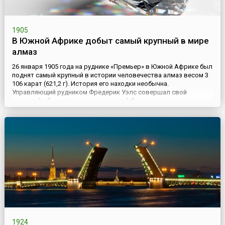
1905
В Южной Африке добыт самый крупный в мире
алмаз
26 января 1905 года на руднике «Премьер» в Южной Африке был
поднят самый крупный в истории человечества алмаз весом 3
106 карат (621,2 г). История его находки необычна.
Управляющий рудником Фредерик Уэлс совершал свой
вечерний обход, когда заметил яркий блеск и сверкание,
исходившие из точки на стенке карьера. Уэлс с рабочим
добрались до места не без труда – точка находилась в 9 метрах
под вер...
1924