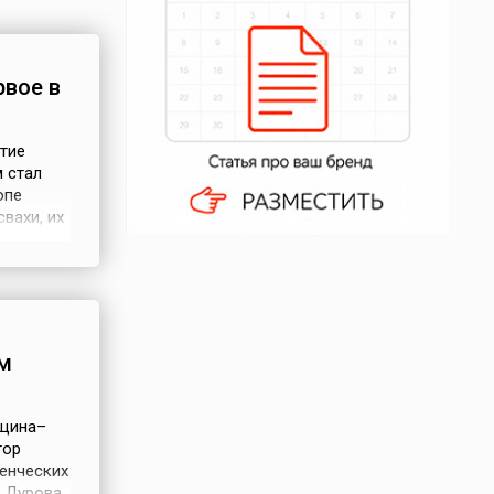
рвое в
тие
м стал
опе
вахи, их
ко
сь не
ых,
м
нщина–
тор
енческих
 Дурова,