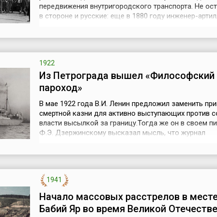
передвижения внутригородского транспорта. Не ос
в стороне и русские: еще в 1880 году инженер-арти
Федор Пироцкий продемонстрировал, что вагон мо
ехать по рельсам без лошади. Но история трамвайн
движения в Петербурге начиналась довольно слож
полтора десятилетия во многих...
1922
Из Петрограда вышел «Философский
пароход»
В мае 1922 года В.И. Ленин предложил заменить пр
смертной казни для активно выступающих против с
власти высылкой за границу.Тогда же он в своем п
Ф.Э. Дзержинскому высказал мысль, что журнал
«Экономист» – «явный центр белогвардейцев. … Все
явные контрреволюционеры, пособники Антанты,
организация ее слуг и шпионов и растлителей учащ
молодежи. Надо поставить дело так...
1941
Начало массовых расстрелов в мест
Бабий Яр во время Великой Отечеств