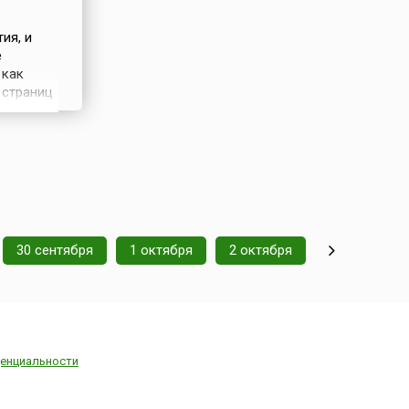
ия, и
е
 как
 страниц
течка
 29
мирного
30 сентября
1 октября
2 октября
енциальности