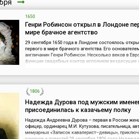
ября
1650
Генри Робинсон открыл в Лондоне пе
мире брачное агентство
29 сентября 1650 года в Лондоне состоялось откры
первого в мире брачного агентства. Его основателе
англичанин Генри Робинсон. Несколько веков в Евр
функции свадебных контор исполняли вездесущие с
деятельность считалась почетной и довольно высо
оплачивалась. В те времена свахи и сводни считали
столько специалистами и дипломатами дел сердечн
сколько координаторами с...
1806
Надежда Дурова под мужским имене
присоединилась к казачьему полку
Надежда Андреевна Дурова – первая в России же
офицер, ординарец М.И. Кутузова; писательница, ав
мемуарных «Записок кавалерист–девицы», приключ
романов и повестей.29 сентября 1806 года Надежда