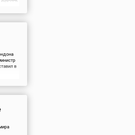
бросив
 мужчину
лова,
ондона
министр
ставил в
лжны
Закона о
оне
е
 мира