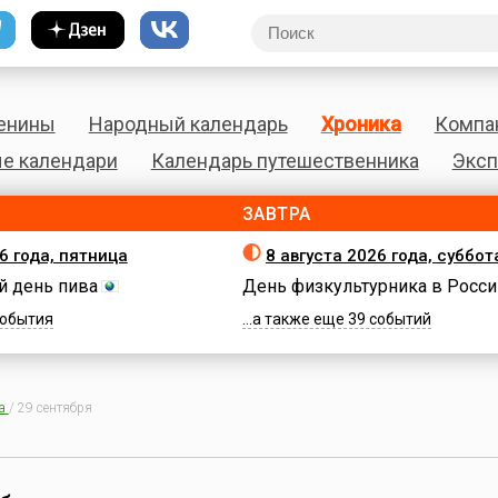
енины
Народный календарь
Хроника
Компа
е календари
Календарь путешественника
Эксп
ЗАВТРА
6 года, пятница
8 августа 2026 года, суббот
 день пива
День физкультурника в Росси
 события
...а также еще 39 событий
а
/
29 сентября