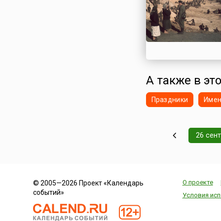
А также в это
Праздники
Име
26 сен
О проекте
© 2005—2026 Проект «Календарь
событий»
Условия исп