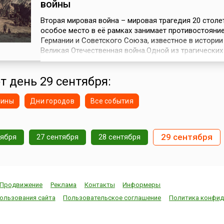
войны
Вторая мировая война – мировая трагедия 20 столет
особое место в её рамках занимает противостояни
Германии и Советского Союза, известное в истории
Великая Отечественная война.Одной из трагических
Великой Отечественной войны стали события у мес
Бабий Яр, расположенного неподалёку от Киева, где
т день 29 сентября:
сентября 1941 года начались массовые расстрелы 
населения города. Мно...
нины
Дни городов
Все события
29 сентября
тября
27 сентября
28 сентября
Продвижение
Реклама
Контакты
Информеры
ользования сайта
Пользовательское соглашение
Политика конфид