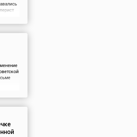
тавались
ллерист
жет
ого
но.Уже
именение
оветской
исьме
 это
ейся
ечке
енной