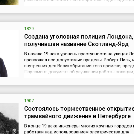
дочь сарапульского городничего, обрезав косы, от
женские одежды, в казачьей форме, выдав себя за
и назвавшись именем Александра Андреевича Соко
присоединилась к ...
1829
Создана уголовная полиция Лондона,
получившая название Скотланд-Ярд
В начале 19 века уровень преступности на улицах Л
превзошел все допустимые пределы. Роберт Пиль, 
внутренних дел Великобритании того времени, пред
Парламент документ об улучшении работы полиции,
согласно которому все полицейские отделения до
подчиняться МВД страны, и инициировал принятие 
Лондонской полиции. 29 сентября 1829 года в Лонд
сэром Робертом Пилем ...
1907
Состоялось торжественное открыти
трамвайного движения в Петербурге
В конце 19 века инженеры многих крупных городов
работали над использованием электричества для