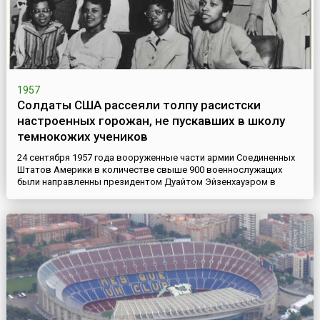
1957
Солдаты США рассеяли толпу расистски
настроенных горожан, не пускавших в школу
темнокожих учеников
24 сентября 1957 года вооруженные части армии Соединенных
Штатов Америки в количестве свыше 900 военнослужащих
были направленны президентом Дуайтом Эйзенхауэром в
Литтл-Рок (штат Арканзас), где силами военных была рассеяна
многотысячная толпа расистски настроенных горожан.Жители
городка Литтл-Рок окружили среднюю школу, где прежде
обучались лишь белые дети, и не пускали туда девятерых
темнокож...