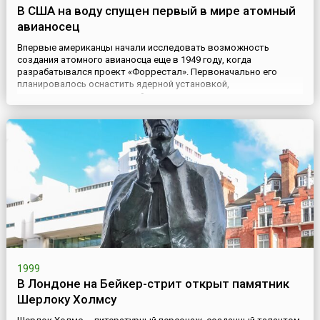
В США на воду спущен первый в мире атомный
авианосец
Впервые американцы начали исследовать возможность
создания атомного авианосца еще в 1949 году, когда
разрабатывался проект «Форрестал». Первоначально его
планировалось оснастить ядерной установкой,
привлекательность которой заключалась в повышении
автономности и практически неограниченном запасе
хода.Авианосец под названием USS Enterprise проект CVN-65
был заложен в феврале 1958 года, спущен н...
1999
В Лондоне на Бейкер-стрит открыт памятник
Шерлоку Холмсу