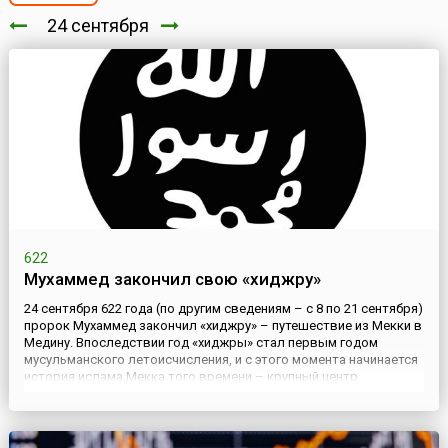
24 сентября
622
Мухаммед закончил свою «хиджру»
24 сентября 622 года (по другим сведениям – с 8 по 21 сентября)
пророк Мухаммед закончил «хиджру» – путешествие из Мекки в
Медину. Впоследствии год «хиджры» стал первым годом
мусульманского летоисчисления, и с этого момента начинается
история ислама.Мекка того времени – крупный центр
транзитной торговли и религиозно-языческий центр. Среди
проповедников, выражавших идеи политического объединени...