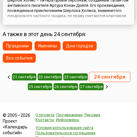
Шерлок Холмс – литературный персонаж, созданный талантом
английского писателя Артура Конан Дойля. Его произведения,
посвященные приключениям Шерлока Холмса, знаменитого
лондонского частного сыщика, по праву считаются классикой
детективного жанра. Общества поклонников дедуктивного
метода Холмса распространились по всему миру. Этот сыщик,
согласно Книге рекордов Гиннеса, самый популярный киногер...
А также в этот день 24 сентября:
Праздники
Именины
Дни городов
Все события
24 сентября
21 сентября
22 сентября
23 сентября
25 сентября
26 сентября
27 сентября
О проекте
Продвижение
Реклама
© 2005—2026
Контакты
Информеры
Проект
«Календарь
Условия использования сайта
событий»
Пользовательское соглашение