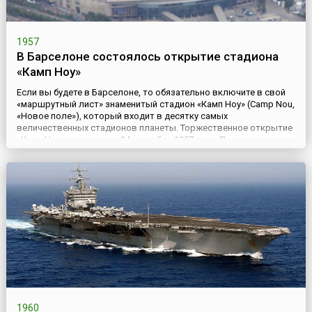
1957
В Барселоне состоялось открытие стадиона
«Камп Ноу»
Если вы будете в Барселоне, то обязательно включите в свой
«маршрутный лист» знаменитый стадион «Камп Ноу» (Camp Nou,
«Новое поле»), который входит в десятку самых
величественных стадионов планеты. Торжественное открытие
«Камп Ноу» состоялось 24 сентября 1957 года. Первым матчем,
который прошел на стадионе в честь этого события, стала
дружеская встреча «Барселоны» и польской «Легии». Матч
зако...
1960