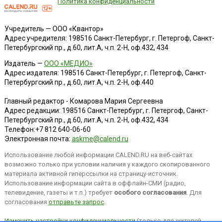
Политика конфиденциальности
Учредитель — ООО «Квантор»
Адрес учредителя: 198516 Санкт-Петербург, г. Петергоф, Санкт-
Петербургский пр., д.60, лит.А, ч.п. 2-Н, оф.432, 434
Издатель —
ООО «МЕДИО»
Адрес издателя: 198516 Санкт-Петербург, г. Петергоф, Санкт-
Петербургский пр., д.60, лит.А, ч.п. 2-Н, оф.440
Главный редактор - Комарова Мария Сергеевна
Адрес редакции:
198516
Санкт-Петербург, г. Петергоф
,
Санкт-
Петербургский пр., д.60, лит.А, ч.п. 2-Н, оф.432, 434
Телефон:
+7 812 640-06-60
Электронная почта:
askme@calend.ru
Использование любой информации CALEND.RU на веб-сайтах
возможно только при условии наличия у каждого скопированного
материала активной гиперссылки на страницу-источник.
Использование информации сайта в оффлайн-СМИ (радио,
телевидение, газеты и т.п.) требует
особого согласования
. Для
согласования
отправьте запрос
.
Изменить настройки конфиденциальности
(только для жителей