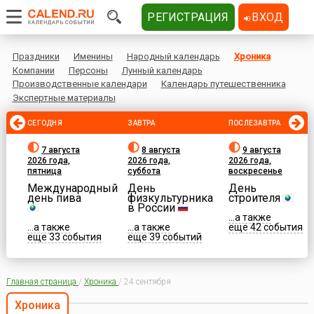
РЕГИСТРАЦИЯ
ВХОД
Праздники
Именины
Народный календарь
Хроника
Компании
Персоны
Лунный календарь
Производственные календари
Календарь путешественника
Экспертные материалы
СЕГОДНЯ
ЗАВТРА
ПОСЛЕЗАВТРА
7 августа
8 августа
9 августа
2026 года,
2026 года,
2026 года,
пятница
суббота
воскресенье
Международный
День
День
день пива
физкультурника
строителя
в России
...а также
...а также
...а также
еще 42 события
еще 33 события
еще 39 событий
Главная страница
/
Хроника
/
24 сентября
Хроника