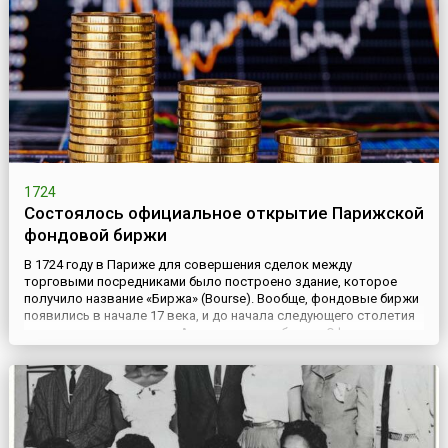
1724
Состоялось официальное открытие Парижской
фондовой биржи
В 1724 году в Париже для совершения сделок между
торговыми посредниками было построено здание, которое
получило название «Биржа» (Bourse). Вообще, фондовые биржи
появились в начале 17 века, и до начала следующего столетия
первенство удерживала Амстердамская биржа. Официальное
открытие Парижской фондовой биржи состоялось 24 сентября
1724 года. Она была создана согласно Декрету Королевского
госу...