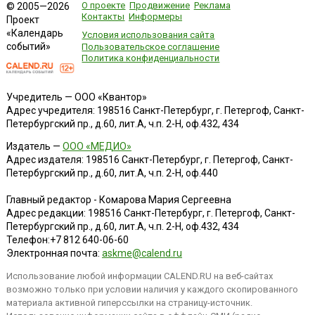
О проекте
Продвижение
Реклама
© 2005—2026
Контакты
Информеры
Проект
«Календарь
Условия использования сайта
событий»
Пользовательское соглашение
Политика конфиденциальности
Учредитель — ООО «Квантор»
Адрес учредителя: 198516 Санкт-Петербург, г. Петергоф, Санкт-
Петербургский пр., д.60, лит.А, ч.п. 2-Н, оф.432, 434
Издатель —
ООО «МЕДИО»
Адрес издателя: 198516 Санкт-Петербург, г. Петергоф, Санкт-
Петербургский пр., д.60, лит.А, ч.п. 2-Н, оф.440
Главный редактор - Комарова Мария Сергеевна
Адрес редакции:
198516
Санкт-Петербург, г. Петергоф
,
Санкт-
Петербургский пр., д.60, лит.А, ч.п. 2-Н, оф.432, 434
Телефон:
+7 812 640-06-60
Электронная почта:
askme@calend.ru
Использование любой информации CALEND.RU на веб-сайтах
возможно только при условии наличия у каждого скопированного
материала активной гиперссылки на страницу-источник.