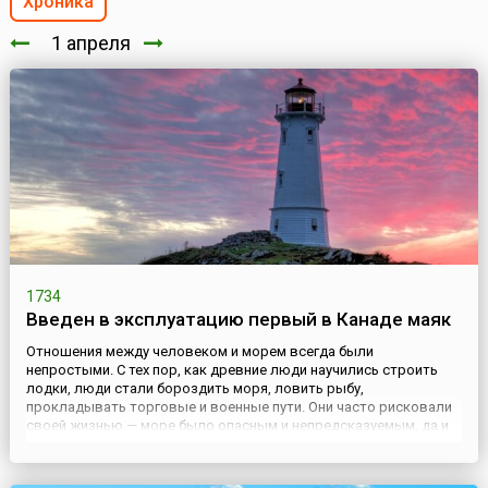
Хроника
1 апреля
1734
Введен в эксплуатацию первый в Канаде маяк
Отношения между человеком и морем всегда были
непростыми. С тех пор, как древние люди научились строить
лодки, люди стали бороздить моря, ловить рыбу,
прокладывать торговые и военные пути. Они часто рисковали
своей жизнью — море было опасным и непредсказуемым, да и
сами берега таили в себе подводные рифы и опасные течения,
справиться с которыми подчас не могли и опытные моряки.
Костры и маяки ...