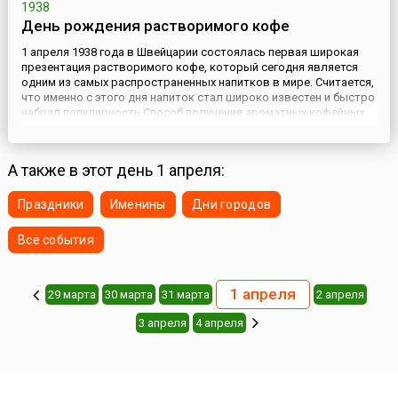
1938
День рождения растворимого кофе
1 апреля 1938 года в Швейцарии состоялась первая широкая
презентация растворимого кофе, который сегодня является
одним из самых распространенных напитков в мире. Считается,
что именно с этого дня напиток стал широко известен и быстро
набрал популярность.Способ получения ароматных кофейных
гранул стал плодом семилетних лабораторных изысканий
химика-технолога швейцарской фирмы «Нестле» (Nestlé) ...
А также в этот день 1 апреля:
Праздники
Именины
Дни городов
Все события
1 апреля
29 марта
30 марта
31 марта
2 апреля
3 апреля
4 апреля