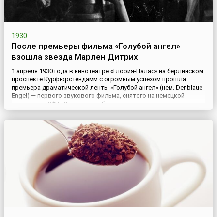
1930
После премьеры фильма «Голубой ангел»
взошла звезда Марлен Дитрих
1 апреля 1930 года в кинотеатре «Глория-Палас» на берлинском
проспекте Курфюрстендамм с огромным успехом прошла
премьера драматической ленты «Голубой ангел» (нем. Der blaue
Engel) — первого звукового фильма, снятого на немецкой
киностудии УФА. Эта картина была поставлена американским
режиссером Джозефом фон Штернбергом (нем. Josef von
Sternberg) по роману Генриха Манна «Учитель Унрат, или Коне...