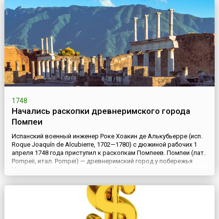
1748
Начались раскопки древнеримского города
Помпеи
Испанский военный инженер Роке Хоакин де Алькубьерре (исп.
Roque Joaquín de Alcubierre, 1702—1780) с дюжиной рабочих 1
апреля 1748 года приступил к раскопкам Помпеев. Помпеи (лат.
Pompeii, итал. Pompei) — древнеримский город у побережья
Неаполитанского залива, ставший жертвой извержения
вулкана Везувий в 79 году нашей эры. Первым на развалины
города наткнулся известный архитектор из Рима Д...