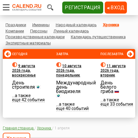
РЕГИСТРАЦИЯ
ВХОД
Праздники
Именины
Народный календарь
Хроника
Компании
Персоны
Лунный календарь
Производственные календари
Календарь путешественника
Экспертные материалы
СЕГОДНЯ
ЗАВТРА
ПОСЛЕЗАВТРА
9 августа
10 августа
11 августа
2026 года,
2026 года,
2026 года,
воскресенье
понедельник
вторник
День
Международный
День
строителя
день
белого
биодизеля
гриба
...а также
еще 42 события
...а также
...а также
еще 33 события
еще 40 событий
Главная страница
/
Хроника
/
1 апреля