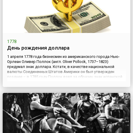
1778
День рождения доллара
1 апреля 1778 года бизнесмен из американского города Нью-
Орлеан Оливер Поллок (англ. Oliver Pollock, 1737–1823)
придумал знак доллара. Кстати, в качестве национальной
валюты Соединенных Штатов Америки он был утвержден
позднее – в 1785 году.Поллок взял за образец знак испанской
песеты. В знаке песеты две черты поверх буквы S
символизировали Геркулесовы столпы, на которые опирается
государственн...