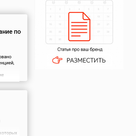
ание по
овано
нцией,
ие
тороны
х в тот
и
 которых