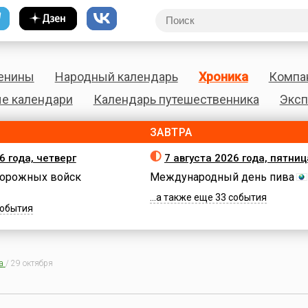
енины
Народный календарь
Хроника
Компа
е календари
Календарь путешественника
Эксп
ЗАВТРА
6 года, четверг
7 августа 2026 года, пятниц
орожных войск
Международный день пива
...а также еще 33 события
 события
а
/
29 октября