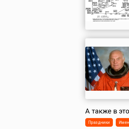
А также в это
Праздники
Име