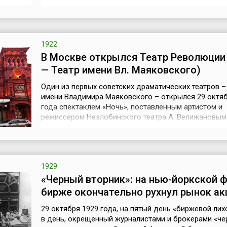
ориентировались на социалистические партии. В 191
Петрограде организационно оформился ориентиру
на большевиков Социалистический союз рабочей 
(ССРМ). 29 октября 1918 года на I ...
1922
В Москве открылся Театр Революции 
— Театр имени Вл. Маяковского)
Один из первых советских драматических театров –
имени Владимира Маяковского – открылся 29 октяб
года спектаклем «Ночь», поставленным артистом и
режиссером Незлобинского театра А. Велижановым
пьесе французского писателя М. Мартине. До 1943 
театр носил название Театра Революции. С 1943 по 
– Московский театр Драмы, с 1954 года по настоящ
– Московский театр ...
1929
«Черный вторник»: на нью-йоркской 
бирже окончательно рухнул рынок ак
29 октября 1929 года, на пятый день «биржевой лих
в день, окрещенный журналистами и брокерами «ч