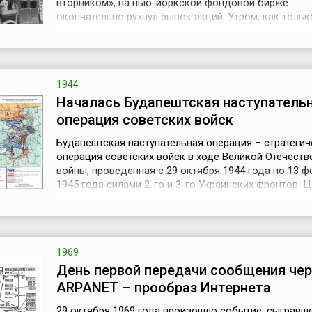
вторником», на нью-йоркской фондовой бирже
окончательно рухнул рынок акций. Утром, как тольк
открылись торги, брокеры, отчаявшись, принялись
распродавать акции десятками тысяч, стремясь вер
хоть какие-то деньги. То же самое начали делать и
и банкиры. К концу дня были прода...
1944
Началась Будапештская наступатель
операция советских войск
Будапештская наступательная операция – стратегич
операция советских войск в ходе Великой Отечеств
войны, проведенная с 29 октября 1944 года по 13 ф
1945 года силами 2-го и 3-го Украинских фронтов. 
сражения стало освобождение Будапешта и вывод 
из войны. Накануне наступления в ходе Дебреценск
операции была освобождена треть территории Венг
советское командов...
1969
День первой передачи сообщения чер
ARPANET – прообраз Интернета
29 октября 1969 года произошло событие, сыгравш