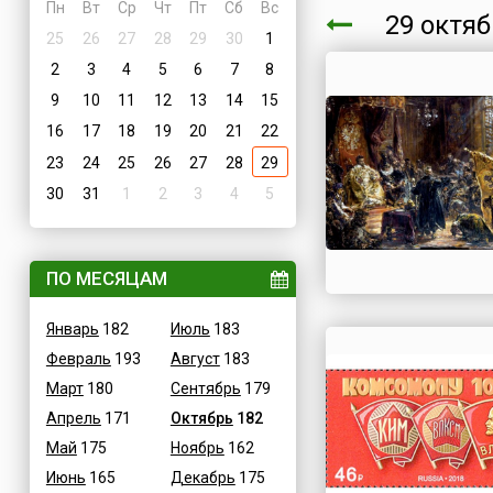
Пн
Вт
Ср
Чт
Пт
Сб
Вс
29 октя
25
26
27
28
29
30
1
2
3
4
5
6
7
8
9
10
11
12
13
14
15
16
17
18
19
20
21
22
23
24
25
26
27
28
29
30
31
1
2
3
4
5
ПО МЕСЯЦАМ
Январь
182
Июль
183
Февраль
193
Август
183
Март
180
Сентябрь
179
Апрель
171
Октябрь
182
Май
175
Ноябрь
162
Июнь
165
Декабрь
175