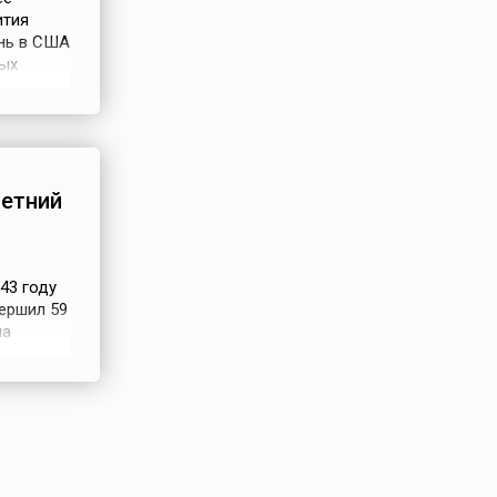
ития
ень в США
ных
чи
нгл.
лялось
летний
43 году
ершил 59
на
рекорд
о Нью-
те с