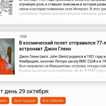
огромную роль и ставшее знаковым в истории разв
связи и истории появления сети Интернет. В этот д
состоялась первая удачная попытка передачи дан
посредством новой компьютерной системы переда
информации. Называлась эта система ARPANET (от а
Advanced Research Projects Agency Network), что яв
аббревиатурой названия организа...
1998
В космический полет отправился 77-
астронавт Джон Гленн
Джон Гленн (англ. John Glenn) родился в 1921 году в
Кембридже, окончил Летную школу ВМС США и в 19
был направлен на Маршалловы острова, откуда сов
боевых вылетов на истребителе «Ф-4». В 1957 году 
сверхзвуковом самолете Crusader Гленн установил 
скорости, покрыв расстояние от Лос-Анджелеса д
Йорка за 3 часа 23 минуты. В апреле 1959 года вмес
шестью другими военн...
т день 29 октября:
нины
Дни городов
Все события