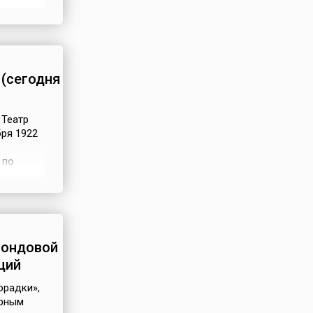
7 году в
ющийся
молодёжи
(сегодня
 Театр
ря 1922
 по
года
1954 год
ее время
фондовой
ций
орадки»,
ерным