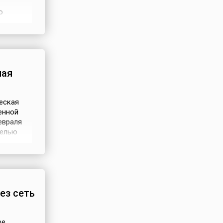
о
нуть
нвесторы
ная
еская
енной
евраля
Целью
Венгрии
ой
рии. И
ез сеть
ее