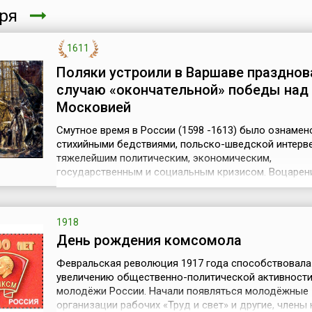
бря
1611
Поляки устроили в Варшаве празднов
случаю «окончательной» победы над
Московией
Смутное время в России (1598 -1613) было ознамен
стихийными бедствиями, польско-шведской интерве
тяжелейшим политическим, экономическим,
государственным и социальным кризисом. Воцарен
Лжедмитрия I, заговор Шуйского, многочисленные
восстания, военные набеги на русские города со с
поляков и Войск Княжества Литовского, подчинённы
1918
момент Речи Посполитой, ослабили страну. ...
День рождения комсомола
Февральская революция 1917 года способствовала
увеличению общественно-политической активност
молодёжи России. Начали появляться молодёжные
организации рабочих «Труд и свет» и другие, члены