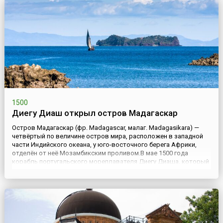
1500
Диегу Диаш открыл остров Мадагаскар
Остров Мадагаскар (фр. Madagascar, малаг. Madagasikara) —
четвёртый по величине остров мира, расположен в западной
части Индийского океана, у юго-восточного берега Африки,
отделён от неё Мозамбикским проливом.В мае 1500 года
корабль португальского мореплавателя Диегу Диаша, который
в составе флотилии Кабрала направлялся в Индию, попал в
шторм. В результате он сбился с курса, обогнул Южную Афри...