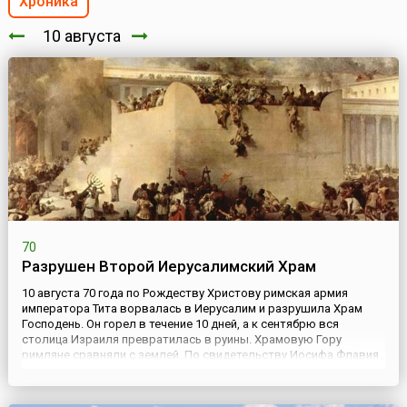
Хроника
10 августа
70
Разрушен Второй Иерусалимский Храм
10 августа 70 года по Рождеству Христову римская армия
императора Тита ворвалась в Иерусалим и разрушила Храм
Господень. Он горел в течение 10 дней, а к сентябрю вся
столица Израиля превратилась в руины. Храмовую Гору
римляне сравняли с землей. По свидетельству Иосифа Флавия
100 000 жителей города попали в плен и были проданы в
рабство. Всего же погибших от меча, голода и плененных за
время во...