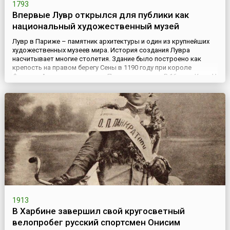
1793
Впервые Лувр открылся для публики как
национальный художественный музей
Лувр в Париже – памятник архитектуры и один из крупнейших
художественных музеев мира. История создания Лувра
насчитывает многие столетия. Здание было построено как
крепость на правом берегу Сены в 1190 году при короле
Филиппе-Августе для защиты Парижа с запада. В 16 веке Карл V
перестроил Лувр и превратил его в жилой замок. Наиболее
основательно Лувр изменился при Франциске I в 1546 году,
когд...
1913
В Харбине завершил свой кругосветный
велопробег русский спортсмен Онисим