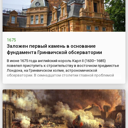
1675
Заложен первый камень в основание
фундамента Гринвичской обсерватории
В июне 1675 года английский король Карл II (1630–1685)
повелел приступить к строительству в восточном предместье
Лондона, на Гринвичском холме, астрономической
обсерватории. В семнадцатом столетии главной проблемой
морской навигации было определение долготы в открытом
море. В принципе, долготу можно было определить на
основании наблюдений положения Луны, и Карл II в декабре
1674 года основал К...