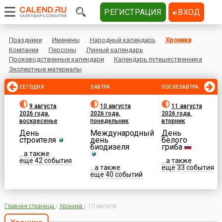
РЕГИСТРАЦИЯ
ВХОД
Праздники
Именины
Народный календарь
Хроника
Компании
Персоны
Лунный календарь
Производственные календари
Календарь путешественника
Экспертные материалы
СЕГОДНЯ
ЗАВТРА
ПОСЛЕЗАВТРА
9 августа
10 августа
11 августа
2026 года,
2026 года,
2026 года,
воскресенье
понедельник
вторник
День
Международный
День
строителя
день
белого
биодизеля
гриба
...а также
еще 42 события
...а также
...а также
еще 33 события
еще 40 событий
Главная страница
/
Хроника
/
10 августа