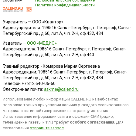
событий»
Пользовательское соглашение
Политика конфиденциальности
Учредитель — ООО «Квантор»
Адрес учредителя: 198516 Санкт-Петербург, г. Петергоф, Санкт-
Петербургский пр., д.60, лит.А, ч.п. 2-Н, оф.432, 434
Издатель —
ООО «МЕДИО»
Адрес издателя: 198516 Санкт-Петербург, г. Петергоф, Санкт-
Петербургский пр., д.60, лит.А, ч.п. 2-Н, оф.440
Главный редактор - Комарова Мария Сергеевна
Адрес редакции:
198516
Санкт-Петербург, г. Петергоф
,
Санкт-
Петербургский пр., д.60, лит.А, ч.п. 2-Н, оф.432, 434
Телефон:
+7 812 640-06-60
Электронная почта:
askme@calend.ru
Использование любой информации CALEND.RU на веб-сайтах
возможно только при условии наличия у каждого скопированного
материала активной гиперссылки на страницу-источник.
Использование информации сайта в оффлайн-СМИ (радио,
телевидение, газеты и т.п.) требует
особого согласования
. Для
согласования
отправьте запрос
.