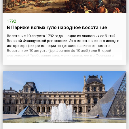
1792
В Париже вспыхнуло народное восстание
Восстание 10 августа 1792 года — одно из знаковых событий
Великой Французской революции. Это восстание и его исход в
историографии революции чаще всего называют просто
Восстанием 10 августа (фр. Journée du 10 août) или Второй
революцией.Требование свержения монархии во Франции с
конца июня – начала июля 1792 года обретало все новых и
новых сторонников в народных низах столицы и провинции. ...