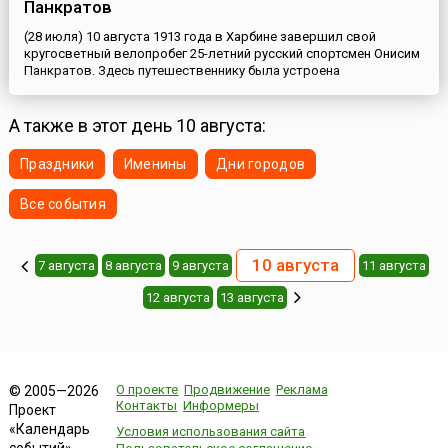
Панкратов
(28 июля) 10 августа 1913 года в Харбине завершил свой
кругосветный велопробег 25-летний русский спортсмен Онисим
Панкратов. Здесь путешественнику была устроена
торжественная встреча с оркестром и комендантом города.
Харбинское общество спортсменов преподнесло ему лавровый
венок и почётную ленту.Идею совершить кругосветное
А также в этот день 10 августа:
путешествие подал юноше его отец, а претворить заветную
мечту в жизнь п...
Праздники
Именины
Дни городов
Все события
10 августа
7 августа
8 августа
9 августа
11 августа
12 августа
13 августа
О проекте
Продвижение
Реклама
© 2005—2026
Контакты
Информеры
Проект
«Календарь
Условия использования сайта