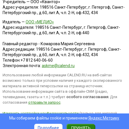
Учредитель — ООО «Квантор»
Адрес учредителя: 198516 Санкт-Петербург, г. Петергоф, Санкт-
Петербургский пр., д.60, лит.А, ч.п. 2-Н, оф.432, 434
Издатель —
ООО «МЕДИО»
Адрес издателя: 198516 Санкт-Петербург, г. Петергоф, Санкт-
Петербургский пр., д.60, лит.А, ч.п. 2-Н, оф.440
Главный редактор - Комарова Мария Сергеевна
Адрес редакции:
198516
Санкт-Петербург, г. Петергоф
,
Санкт-
Петербургский пр., д.60, лит.А, ч.п. 2-Н, оф.432, 434
Телефон:
+7 812 640-06-60
Электронная почта:
askme@calend.ru
Использование любой информации CALEND.RU на веб-сайтах
возможно только при условии наличия у каждого скопированного
материала активной гиперссылки на страницу-источник.
Использование информации сайта в оффлайн-СМИ (радио,
телевидение, газеты и т.п.) требует
особого согласования
. Для
согласования
отправьте запрос
.
Изменить настройки конфиденциальности
(только для жителей
Мы собираем файлы cookie и применяем
Яндекс.Метрику
.
EEA).
Подробнее
ПРИНЯТЬ