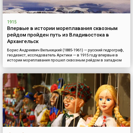
1915
Впервые в истории мореплавания сквозным
рейдом пройден путь из Владивостока в
Архангельск
Борис Андреевич Вилькицкий (1885-1961) — русский гидрограф,
геодезист, исследователь Арктики — в 1915 году впервые в
истории мореплавания прошел сквозным рейдом в западном
направлении по Северному морскому пути из Владивостока в
Архангельск.С целью разработки и освоения Северного
морского пути была организована гидрографическая
экспедиция Северного Ледовитого океана (ГЭСЛО). В 1910-1913
годах ...