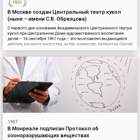
1931
В Москве создан Центральный театр кукол
(ныне – имени С.В. Образцова)
С первого дня основания Академического Центрального театра
кукол при Центральном Доме художественного воспитания
детей – 16 сентября 1931 года – его возглавлял выдающийся
деятель русского искусства, актер, режиссер, литератор Сергей
Владимирович Образцов. Ни скудность материальных средств,
ни отсутствие собственной сценической площадки не помешали
творческим экспериментам небольшого коллектива из ...
1987
В Монреале подписан Протокол об
озоноразрушающих веществах