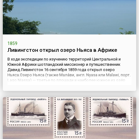
1859
Ливингстон открыл озеро Ньяса в Африке
В ходе экспедиции по изучению территорий Центральной и
Южной Африки шотландский миссионер и путешественник
Давид Ливингстон 16 сентября 1859 года открыл озеро
Ньяса.Озеро Ньяса (также Мала́ви, англ. Nyasa или Malawi, порт.
Lago Niassa) — третье по площади и наиболее южное из озёр
Великой Рифтовой долины в Восточной Африке. Озеро
пролегает с севера на юг, протяжённость 560 км, глубина 706 м.
Эт...