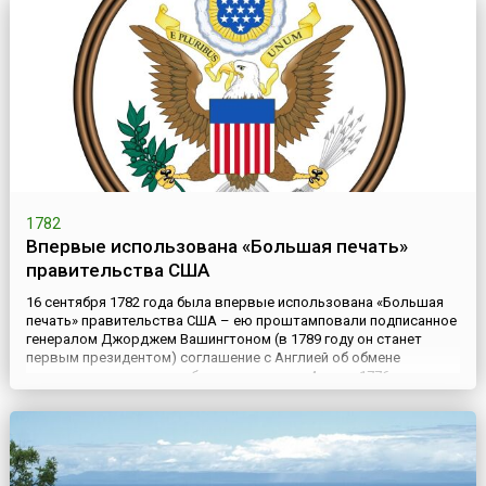
1782
Впервые использована «Большая печать»
правительства США
16 сентября 1782 года была впервые использована «Большая
печать» правительства США – ею проштамповали подписанное
генералом Джорджем Вашингтоном (в 1789 году он станет
первым президентом) соглашение с Англией об обмене
пленными и улучшении обращения с ними. 4 июля 1776 года
перед Бенджамином Франклином, Джоном Адамсом и Томасом
Джефферсоном была поставлена задача создать печать США
(тогда же к...