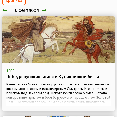
Хроника
16 сентября
1380
Победа русских войск в Куликовской битве
Куликовская битва – битва русских полков во главе с великим
князем московским и владимирским Дмитрием Ивановичем и
войском под началом ордынского беклярбека Мамая – стала
поворотным пунктом в борьбе русского народа с игом Золотой
Орды. Во второй половине 14 века фактическим правителем
Золотой Орды стал один из старших эмиров – Мамай, который
после поражения своих войск на реке Воже в 1378 году...