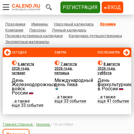
РЕГИСТРАЦИЯ
ВХОД
Праздники
Именины
Народный календарь
Хроника
Компании
Персоны
Лунный календарь
Производственные календари
Календарь путешественника
Экспертные материалы
СЕГОДНЯ
ЗАВТРА
ПОСЛЕЗАВТРА
6 августа
7 августа
8 августа
2026 года,
2026 года,
2026 года,
четверг
пятница
суббота
День
Международный
День
Железнодорожных
день пива
физкультурника
войск
в России
России
...а также
...а также
...а также
еще 33 события
еще 41 событие
еще 33 события
Главная страница
/
Хроника
/
16 сентября