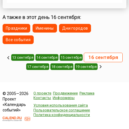
госпитализированы. Сила взрыва была такова, что ударной
волной выбило стёкла, повредило дверные проёмы почти в 40
домах двух ближайших к мес...
А также в этот день 16 сентября:
Праздники
Именины
Дни городов
Все события
16 сентября
13 сентября
14 сентября
15 сентября
17 сентября
18 сентября
19 сентября
О проекте
Продвижение
Реклама
© 2005—2026
Контакты
Информеры
Проект
«Календарь
Условия использования сайта
событий»
Пользовательское соглашение
Политика конфиденциальности