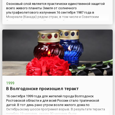
Озоновый слой является практически единственной защитой
всего живого планеты Земля от солнечного
ультрафиолетового излучения.16 сентября 1987 года в
Монреале (Канада) рядом стран, в том числе и Советским
Союзом, был подписан Протокол об озоноразрушающих
веществах, предусматривавший замораживание и
последующее сокращение производства химических
соединений, наиболее опасных для тонкого озонового...
1999
В Волгодонске произошел теракт
16 сентября 1999 года для жителей города Волгодонск
Ростовской области и для всей России стало трагической
датой. В тот день рано утром возле жилого дома по
Октябрьскому шоссе прогремел взрыв. В результате теракта
погибло 19 человек, около 90 человек были