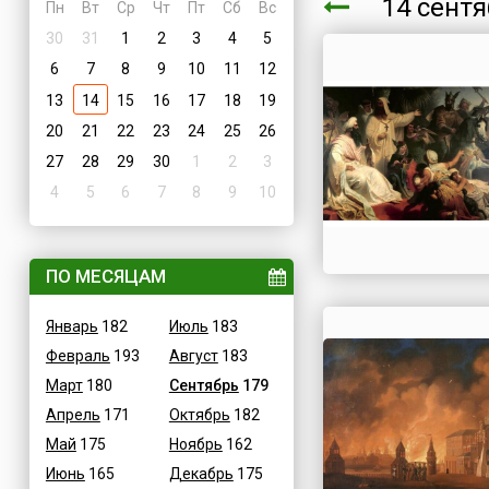
14 сент
Пн
Вт
Ср
Чт
Пт
Сб
Вс
30
31
1
2
3
4
5
6
7
8
9
10
11
12
13
14
15
16
17
18
19
20
21
22
23
24
25
26
27
28
29
30
1
2
3
4
5
6
7
8
9
10
ПО МЕСЯЦАМ
Январь
182
Июль
183
Февраль
193
Август
183
Март
180
Сентябрь
179
Апрель
171
Октябрь
182
Май
175
Ноябрь
162
Июнь
165
Декабрь
175