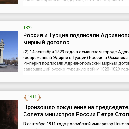
боеспособность русских, войска отступили и остав
Москву Наполеону.(2) 14 сентября 1812 года Напол
Москву без боя. Французская армия вступила в оп
Москву. Наполеон был уверен, что...
1829
Россия и Турция подписали Адрианоп
мирный договор
(2) 14 сентября 1829 года в османском городе Адр
(современный Эдирне в Турции) Россия и Османска
Империя подписали Адрианопольский мирный дого
завершивший русско-турецкую войну 1828-1829 год
стороны России договор был подписан А.Ф. Орловы
Паленом, со стороны Турции – Мехмед Садык-эфен
Абдул Кадыр-беем.Согласно договору, Россия воз
Турции все территории в е...
1911
Произошло покушение на председате
Совета министров России Петра Сто
В сентябре 1911 года российский император Николай