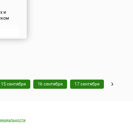
х и
ском
омного
ода. 14
15 сентября
16 сентября
17 сентября
енциальности