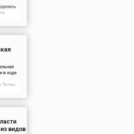
одились
ка
ны
да
ли на
ская
ельная
и в ходе
и Литвы
ней
ских
ого
бласти
из видов