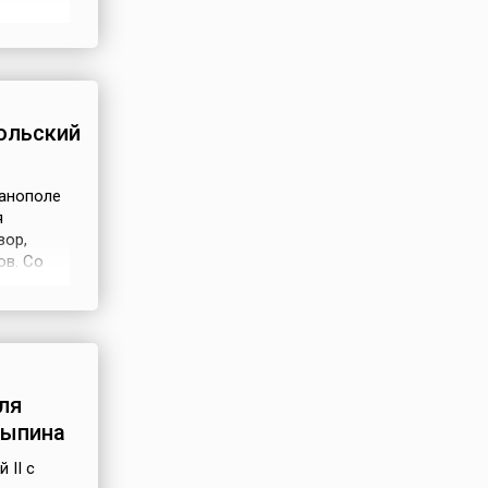
или
еон занял
устевшую
ольский
ианополе
я
вор,
ов. Со
м и Ф.П.
ди и
вращала
ля
лыпина
 II с