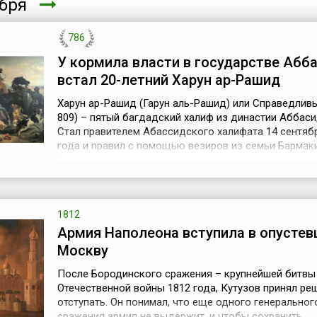
ября
786
У кормила власти в государстве Абб
встал 20-летний Харун ар-Рашид
Харун ар-Рашид (Гарун аль-Рашид) или Справедливы
809) – пятый багдадский халиф из династии Аббаси
Стал правителем Абассидского халифата 14 сентяб
года и правил с помощью везиров из семьи Бармак
представлявших Иранскую феодальную аристократи
после их отстранения в 803 году стал править едино
Умер в 809 году во время военного похода.Харун пр
Багдад в блестящ...
1812
Армия Наполеона вступила в опусте
Москву
После Бородинского сражения – крупнейшей битвы
Отечественной войны 1812 года, Кутузов принял ре
отступать. Он понимал, что еще одного генеральног
сражения армия не выдержит, и чтобы сохранить