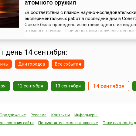
атомного оружия
«В соответствии с планом научно-исследовательски
экспериментальных работ в последние дни в Совет
Союзе было проведено испытание одного из видов
атомного оружия… При испытании получены ценные
результаты, которые помогут советским ученым и
инженерам успешно решить задачи по защите от ат
нападения». Сообщение ТАСС от 17 сентября 1954 г
т день 14 сентября:
сентября 1954 года на Тоцком военном по...
нины
Дни городов
Все события
14 сентября
бря
12 сентября
13 сентября
Продвижение
Реклама
Контакты
Информеры
ользования сайта
Пользовательское соглашение
Политика конфид