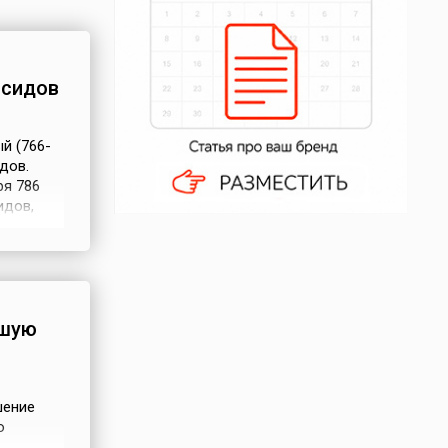
асидов
й (766-
дов.
ря 786
идов,
ю, а
лично.
евратил
вшую
шение
о