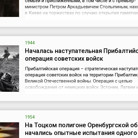
семьёй и приближёнными, в том числе и с премьер-
министром Петром Аркадьевичем Столыпиным, нах
в Киеве на торжествах по случаю открытия памятни
императору Александру II в связи с 50-летием отме
крепостного права. Вечером (1) 14 сентября 1911 го
императорская семья и всё окружение присутствова
спектакле «Сказка о царе Салта...
1944
Началась наступательная Прибалтий
операция советских войск
Прибалтийская операция – стратегическая наступат
операция советских войск на территории Прибалтик
Великой Отечественной войны. Операция с целью
освобождения от немецких войск Эстонии, Латвии 
проходила с 14 сентября по 24 ноября 1944 года. В 
приняли участие войска 1-го, 2-го и 3-го Прибалтий
фронтов, Ленинградского фронта и Краснознаменн
Балтийского флота и част...
1954
На Тоцком полигоне Оренбургской о
начались опытные испытания одного 