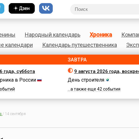
енины
Народный календарь
Хроника
Компа
е календари
Календарь путешественника
Эксп
ЗАВТРА
6 года, суббота
9 августа 2026 года, воскр
рника в России
День строителя
 событий
...а также еще 42 события
а
/
14 сентября