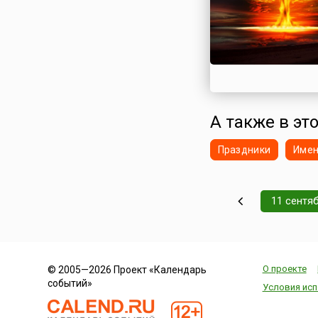
А также в это
Праздники
Име
11 сентя
О проекте
© 2005—2026 Проект «Календарь
событий»
Условия исп