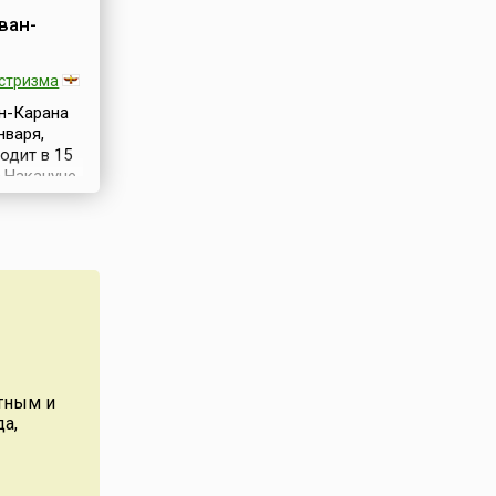
ван-
стризма
н-Карана
нваря,
одит в 15
.Накануне
варя,
ходится в
зерога,
нуют. Это
молчания.
дастся
от день,
 время от
ката
 ничего не
ятным и
2 огня.С 5
а,
это 12 дней