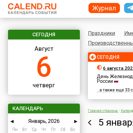
Журнал
Праздники
Им
СЕГОДНЯ
Производственны
Август
6
СЕГОДНЯ
6 августа 202
День Железнод
России
четверг
...а также еще 33
КАЛЕНДАРЬ
Главная страница
/
Календ
5 январ
Январь, 2026
◀
▶
Пн
Вт
Ср
Чт
Пт
Сб
Вс