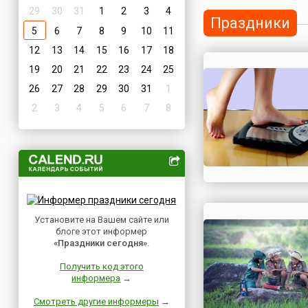
29
30
31
1
2
3
4
Праздники
5
6
7
8
9
10
11
12
13
14
15
16
17
18
19
20
21
22
23
24
25
26
27
28
29
30
31
1
2
3
4
5
6
7
8
Установите на Вашем сайте или
блоге этот информер
«Праздники сегодня»
.
Получить код этого
информера
→
Смотреть другие информеры
→