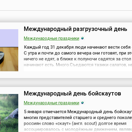
Международный разгрузочный день
Международные праздники
Каждый год 31 декабря люди начинают вести себя 
С утра и почти до самого вечера они готовят, при э
ничего не едят, а ближе к полуночи садятся за стол
начинают есть. Много.Съедаются тазики салатов, н
вариантов горячего, выпивается море шампанского 
крепких напитков, некоторые, особо стойкие, почти
добираются до десертов, остальные приступают к то
Международный день бойскаутов
Международные праздники
5 января отмечается Международный день бойскау
многих представителей старшего и среднего покол
россиян слово «скаут» (англ. scout) долгое время
ассоциировалось с молодёжным движением, являв