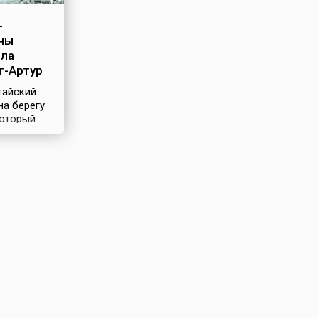
-
йны
ала
т-Артур
тайский
на берегу
который
дах 19
уострова
кое
решило
оенно-
Начатые
ные
рваны
й войной
тай
поражение
полуостров
в
естного