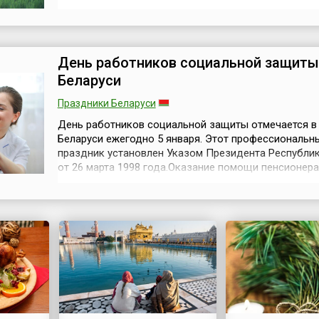
частью культуры западного мира, аналогом которог
России было пионерское движение. Это представле
верно, и нет.Дело в том, что Скаутское движение,
действительно появившееся на Зап...
День работников социальной защиты
Беларуси
Праздники Беларуси
День работников социальной защиты отмечается в
Беларуси ежегодно 5 января. Этот профессиональн
праздник установлен Указом Президента Республи
от 26 марта 1998 года.Оказание помощи пенсионера
инвалидам, малоимущим, назначение и выплата со
пенсий и пособий, обслуживание одиноких престар
граждан, предоставление различного рода услуг в 
гражданам, утратившим способность...