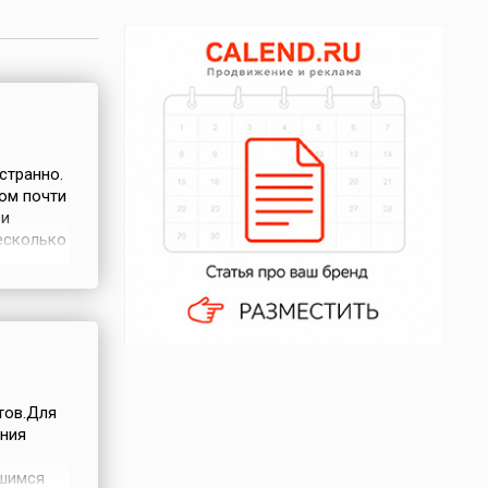
странно.
том почти
 и
есколько
и более
 под утро
рту то...
тов.Для
ения
шимся