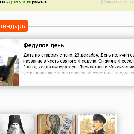
еть
другие статьи
раздела
Публикуется на пр
лендарь
Федулов день
Дата по старому стилю: 23 декабря. День получил с
название в честь святого Феодула. Он жил в Фессал
3 веке, когда императоры Диоклетиан и Максимили
устраивали жестокие гонения на христиан. Феодул 
чтецом при церкви. Гонители предложили ему отказа
веры — или немедленно умереть. «Я выбираю жизнь,
жизнь вечную», — сказал Феодул. После этих слов е
бросили в море с камне...