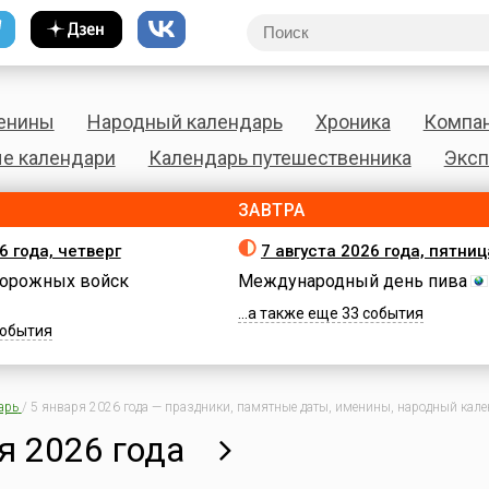
енины
Народный календарь
Хроника
Компа
е календари
Календарь путешественника
Эксп
ЗАВТРА
6 года, четверг
7 августа 2026 года, пятниц
орожных войск
Международный день пива
...а также еще 33 события
 события
арь
/
5 января 2026 года — праздники, памятные даты, именины, народный кален
я 2026 года