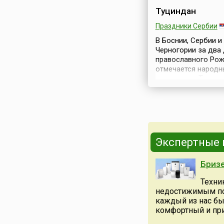
Туциндан
Праздники Сербии
В Боснии, Сербии и
Черногории за два
православного Ро
отмечается народн
праздник — Туцинд
(серб. Туциндан). В
переводе на русск
название звучит ка
«Тучин день» или «
день». Это первый 
трехдневного
Экспертные
празднования
Рождества.Праздн
Бризе
считается правосл
но в обрядности
Техни
праздника присутс
недостижимым по 
языческие элемент
каждый из нас бы
сохранившиеся со 
комфортный и пр
святого Саввы, пер
Ар...