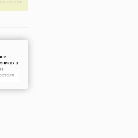
авах рекламы
вое
ониках в
ан
состоял
ться от
 но
го