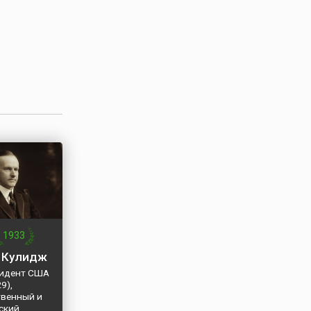
, Германии
1933
 Кулидж
зидент США
9),
твенный и
ский