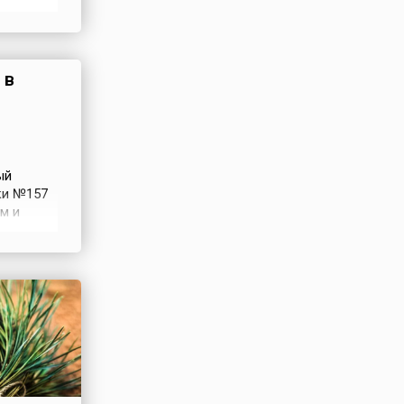
о в
ние и
 в
ый
ки №157
м и
циальных
елых
быту