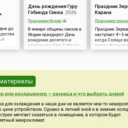
День рождения Гуру
Праздник Зер
Гобинда Синха
2026
Карана
Праздники Индии
Праздники зороа
 дня до
В январе общины сикхов в
Праздник Зерва
ждества
Индии празднуют День
наступает 4—5 я
ый
рождения десятого и
когда Солнце вх
ан
последнего Гуру Гобинда
градус Козерога
Синха (Guru Gobind Singh
этого дня — 4 ян
ий
Jayanti). Официально
когда Солнце на
к
считается, что Гуру Гобинд
14-м градусе Ко
Тучный
Синх родился в 1666 году в
ничего не празд
день из
городе Патна,
день пустоты и 
расположенном в
И чем больше у
 материалы
северной части Индии на
промолчать в эт
ик
реке Ганг. Десятым Гуру он
тем лучше. В это
р или кондиционер — разница и что выбрать домой
авным,
стал в ноябре 1675 года в
восхода и до за
возрасте 9 лет, после
постятся и даже
ка для охлаждения в наши дни не является чем-то неверо
твуют
своего отца Гуру Теха
пьют. Зажигают 
цене устройством. Однако в летний зной и в зимние холод
ы,
Бахадура (Guru Tegh
по 17 января — 
стрее мечтает оказаться в помещении, в котором будет
времен
Bahadur). 10-й Гуру покинул
праздни...
иятный микроклимат.
вого
этот ми...