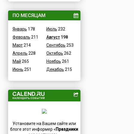
ВОВ
Дания
Водные
ПО МЕСЯЦАМ
Египет
Гастрономические
Зимбабве
Январь
178
Июль
232
Детские
Израиль
Февраль
211
Август
198
В честь икон
Индия
Март
214
Сентябрь
253
Дни памяти святых
Иордания
Апрель
228
Октябрь
262
Конституционные
Ирак
Май
265
Ноябрь
261
Культурные
Иран
Июнь
251
Декабрь
215
Масс-медийные
Ирландия
Молодежные
Исландия
Научно-технические
Испания
Независимые
Италия
Необычные
Йемен
Природные
Казахстан
Медицинские
Камерун
Установите на Вашем сайте или
Посты
Канада
блоге этот информер «
Праздники