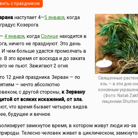
вить с праздником
арана
наступает 4—
5 января
, когда
градус Козерога.
 —
4 января
, когда
Солнце
находится в
га, ничего не празднуют. Это день
. И чем больше удастся промолчать в
е. В это время от восхода и до заката
его не пьют. Зажигают 2 огня.
то 12 дней праздника. Зерван — по
Священные растени
ель — в эти дни о
ятиям — нечто абсолютно
основным украшен
веком, с другой стороны,
к Зервану
(Фото: Natali Zak
той от всяких искажений, от зла.
лицензии Shutter
ют, что время бывает четырех видов
ее, будущее и вечное.
олизирует замкнутое время, в котором живут люди из-за
природы. Телесно человек живет в циклическом, замкнут