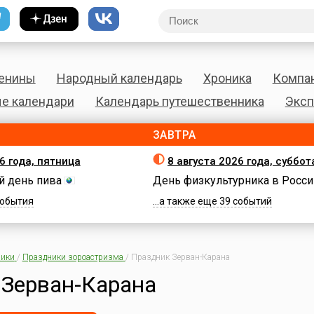
енины
Народный календарь
Хроника
Компа
е календари
Календарь путешественника
Эксп
ЗАВТРА
6 года, пятница
8 августа 2026 года, суббот
 день пива
День физкультурника в Росси
 события
...а также еще 39 событий
ики
/
Праздники зороастризма
/
Праздник Зерван-Карана
 Зерван-Карана