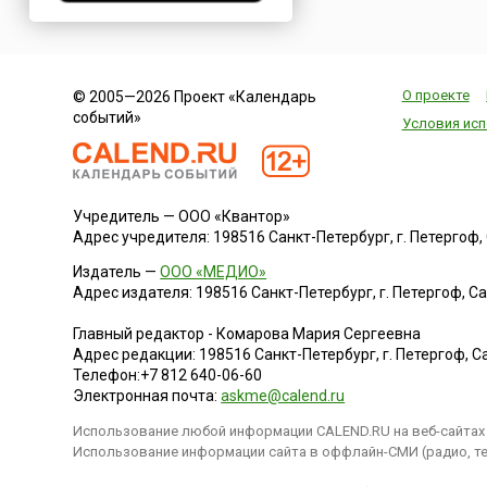
Нигерия
Нидерланды
Новая Зеландия
О проекте
© 2005—2026 Проект «Календарь
Норвегия
событий»
Условия исп
ОАЭ
Оман
Пакистан
Учредитель — ООО «Квантор»
Палестина
Адрес учредителя: 198516 Санкт-Петербург, г. Петергоф, Са
Панама
Издатель —
ООО «МЕДИО»
Перу
Адрес издателя: 198516 Санкт-Петербург, г. Петергоф, Санк
Польша
Главный редактор - Комарова Мария Сергеевна
Португалия
Адрес редакции:
198516
Санкт-Петербург, г. Петергоф
,
Са
Румыния
Телефон:
+7 812 640-06-60
Электронная почта:
askme@calend.ru
США
Использование любой информации CALEND.RU на веб-сайтах 
Саудовская Аравия
Использование информации сайта в оффлайн-СМИ (радио, тел
Сербия