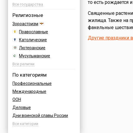
то есть рождается 
Азербайджан
Все государства
Албания
Священные растения
Религиозные
жилища. Также на 
Аргентина
Зороастризм
факельные шествия,
Армения
Православные
Афганистан
Другие праздники в
Католические
Багамы
Лютеранские
Бахрейн
Мусульманские
Бельгия
Иудейские
Все религии
Болгария
Буддийские
По категориям
Босния
Индуизм
Профессиональные
Бразилия
Бахаи
Международные
Великобритания
Славянские
ООН
Венгрия
Языческие
Деловые
Вьетнам
Дни воинской славы России
Германия
Армейские
Все категории
Греция
Величественные
Грузия