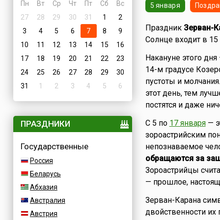
Пн
Вт
Ср
Чт
Пт
Сб
Вс
5 января
Поздра
27
28
29
30
31
1
2
Праздник
Зерван-К
3
4
5
6
7
8
9
Солнце входит в 15 
10
11
12
13
14
15
16
Накануне этого дня
17
18
19
20
21
22
23
14-м градусе Козеро
24
25
26
27
28
29
30
пустоты и молчания
31
1
2
3
4
5
6
этот день, тем лучш
постятся и даже нич
С 5 по
17 января
— э
ПРАЗДНИКИ
зороастрийским пон
Государственные
непознаваемое чело
обращаются за защи
Россия
Зороастрийцы счита
Беларусь
— прошлое, настоящ
Абхазия
Зерван-Карана симв
Австралия
двойственности их 
Австрия