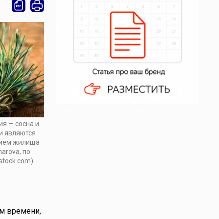
я — сосна и
ни являются
ием жилища
harova, по
stock.com)
ом времени,