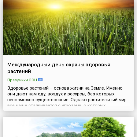
фельдшера по уходу за больными, это обязательные
помощни...
Международный день охраны здоровья
растений
Праздники ООН
Здоровье растений – основа жизни на Земле. Именно
они дают нам еду, воздух и ресурсы, без которых
невозможно существование. Однако растительный мир
всё чаще сталкивается с угрозами, о которых
большинство людей даже не задумывается. Именно
поэтому Организация Объединенных Наций (ООН)
учредила особый день, чтобы привлечь внимание к этой
важной теме.Международный день охраны здоровья
растений (ан...