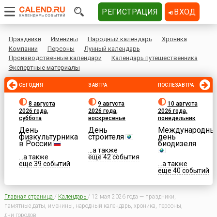
РЕГИСТРАЦИЯ
ВХОД
Праздники
Именины
Народный календарь
Хроника
Компании
Персоны
Лунный календарь
Производственные календари
Календарь путешественника
Экспертные материалы
СЕГОДНЯ
ЗАВТРА
ПОСЛЕЗАВТРА
8 августа
9 августа
10 августа
2026 года,
2026 года,
2026 года,
суббота
воскресенье
понедельник
День
День
Международны
физкультурника
строителя
день
в России
биодизеля
...а также
...а также
еще 42 события
еще 39 событий
...а также
еще 40 событий
Главная страница
/
Календарь
/
12 мая 2026 года — праздники,
памятные даты, именины, народный календарь, хроника, персоны,
дни городов