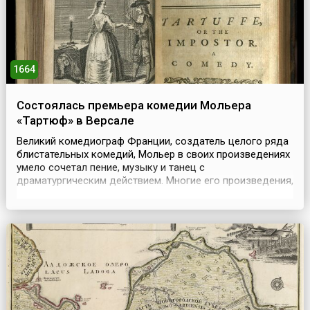
1664
Состоялась премьера комедии Мольера
«Тартюф» в Версале
Великий комедиограф Франции, создатель целого ряда
блистательных комедий, Мольер в своих произведениях
умело сочетал пение, музыку и танец с
драматургическим действием. Многие его произведения,
помимо высоких художественных достоинств, имели
большое общественное значение.Если в своих ранних
комедиях Мольер проводил линию социальной сатиры
осторожно, то в 1660-х годах он создал свои лучшие
коме...