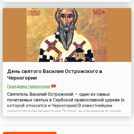
заговор, в котором соединились языческие верования и
христианский церковный канон:«Девять святых
мучеников, Феогнид, Руф, Антипатр, Феостих, Артема, ...
День святого Василия Острожского в
Черногории
Праздники Черногории
Святитель Василий Острожский — один из самых
почитаемых святых в Сербской православной церкви (к
которой относится и Черногория).В известнейшем
черногорском монастыре Острог, высеченном в скале,
покоятся мощи святого Василия Острожского, который
считается покровителем Черногории. Чтобы попасть к
мощам великого святого в любой день, в любое время