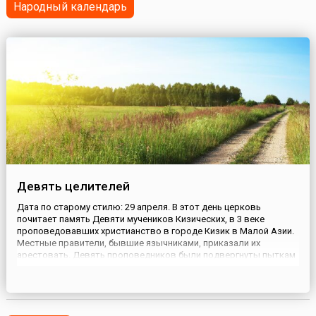
года нужно отстоять огромнейшую очередь. Но это ...
Народный календарь
Девять целителей
Дата по старому стилю: 29 апреля. В этот день церковь
почитает память Девяти мучеников Кизических, в 3 веке
проповедовавших христианство в городе Кизик в Малой Азии.
Местные правители, бывшие язычниками, приказали их
арестовать. Девять проповедников были подвергнуты пыткам
и приняли мученическую смерть. Позже мощи святых были
перенесены в храм, построенный в их честь, и стали почитаться
как чудотв...