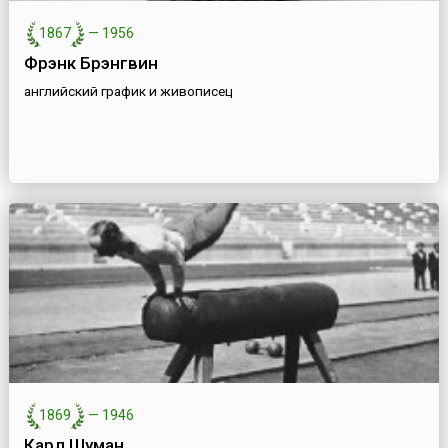
1867
—
1956
Фрэнк Брэнгвин
английский график и живописец
1869
—
1946
Карл Шуман