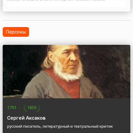
действующему священнику, было поручено опекать
интернет-церковь, общину верующих со всего мира.
Впервые подобное интернет-сообщество получило
полное признание Англиканской церкви. Несмотря на то,
что при...
Персоны
1791
—
1859
Сергей Аксаков
русский писатель, литературный и театральный критик