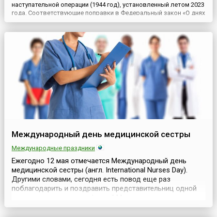
наступательной операции (1944 год), установленный летом 2023
года. Соответствующие поправки в Федеральный закон «О днях
воинской славы и памятных датах России» были внесены
Указом Президента РФ № 376-ФЗ от 24 июля 2023 года. В
пояснительной записке к закону говорится: «Крымская
наступательна...
Международный день медицинской сестры
Международные праздники
Ежегодно 12 мая отмечается Международный день
медицинской сестры (англ. International Nurses Day).
Другими словами, сегодня есть повод еще раз
поблагодарить и поздравить представительниц одной
из самых гуманных профессий.Медицинские сестры —
это специалисты, получившие начальное медицинское
образование и выполняющие предписания врача или