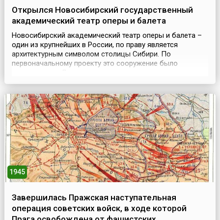
Открылся Новосибирский государственный
академический театр оперы и балета
Новосибирский академический театр оперы и балета –
один из крупнейших в России, по праву является
архитектурным символом столицы Сибири. По
первоначальному проекту это сооружение было
задумано как Дом науки и культуры, не имеющее
аналогов в мире по своей грандиозности и
масштабности: здесь должны были происходить
праздничные торжества, предусматривавшие
возможность выхода на большую сцену театра ц...
1945
Завершилась Пражская наступательная
операция советских войск, в ходе которой
Прага освобождена от фашистских