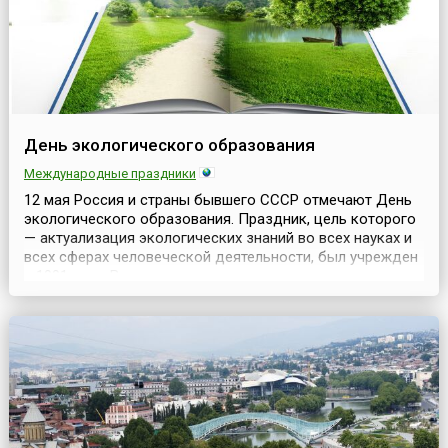
День экологического образования
Международные праздники
12 мая Россия и страны бывшего СССР отмечают День
экологического образования. Праздник, цель которого
— актуализация экологических знаний во всех науках и
всех сферах человеческой деятельности, был учрежден
в 1991 году. В этот день в городах и поселках
проводятся различные экологические акции, которые
носят как просветительский, так и практический
характер: проходят выставки, конференции и кон...