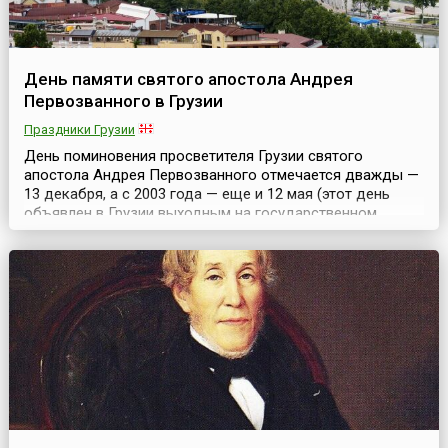
День памяти святого апостола Андрея
Первозванного в Грузии
Праздники Грузии
День поминовения просветителя Грузии святого
апостола Андрея Первозванного отмечается дважды —
13 декабря, а с 2003 года — еще и 12 мая (этот день
объявлен в Грузии выходным на государственном
уровне). Праздничные богослужения проходят в этот
день во всех православных храмах страны.Такое
решение было принято постановлением Святого Синода
Грузинской Православной Церкви от 17 октября 2002
года. ...