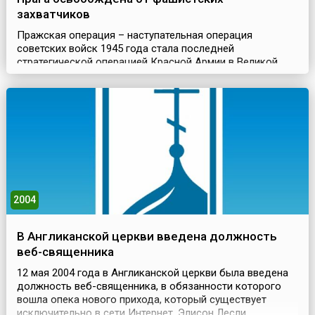
захватчиков
Пражская операция – наступательная операция
советских войск 1945 года стала последней
стратегической операцией Красной Армии в Великой
Отечественной войне. В ходе операции был освобождён
город Прага. Она проходила в период с 6 по 12 мая 1945
года при участии 1-го, 4-го и 2-го Украинских фронтов
под руководством Маршала Советского Союза И.С.
Конева.Вообще борьба за освобождение Чехословакии
нач...
2004
В Англиканской церкви введена должность
веб-священника
12 мая 2004 года в Англиканской церкви была введена
должность веб-священника, в обязанности которого
вошла опека нового прихода, который существует
исключительно в сети Интернет. Элисон Лесли,