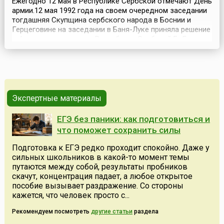
Ежегодно 12 мая в Республике Сербской отмечают День
армии.12 мая 1992 года на своем очередном заседании
тогдашняя Скупщина сербского народа в Боснии и
Герцеговине на заседании в Баня-Луке приняла решение
о формировании армии Республики Сербской БиГ, как
тогда называлась РС, и об основании информагентства
СРНА.Войско Республики Сербской (также известное
как Армия боснийских сербов) просущес...
Экспертные материалы
ЕГЭ без паники: как подготовиться и
что поможет сохранить силы
Подготовка к ЕГЭ редко проходит спокойно. Даже у
сильных школьников в какой-то момент темы
путаются между собой, результаты пробников
скачут, концентрация падает, а любое открытое
пособие вызывает раздражение. Со стороны
кажется, что человек просто с...
Рекомендуем посмотреть
другие статьи
раздела