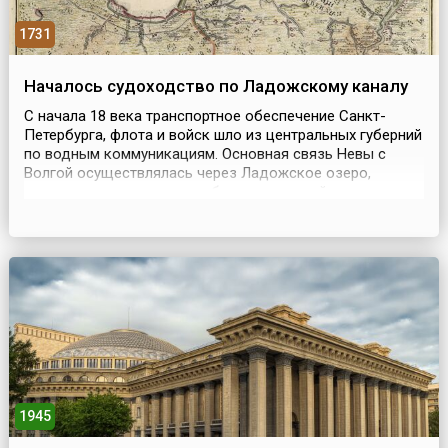
1731
Началось судоходство по Ладожскому каналу
С начала 18 века транспортное обеспечение Санкт-
Петербурга, флота и войск шло из центральных губерний
по водным коммуникациям. Основная связь Невы с
Волгой осуществлялась через Ладожское озеро,
судоходство по которому было чрезвычайно опасно —
частые штормовые ветра на озере стали причиной
гибели сотен кораблей с грузом. Поэтому Петр I решил
построить в обход озера канал.По проекту канал
долже...
1945