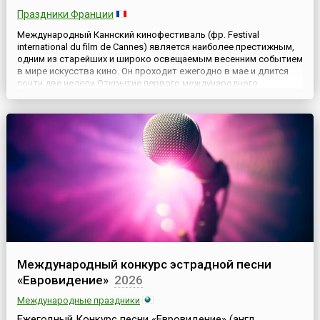
Праздники Франции
Международный Каннский кинофестиваль (фр. Festival
international du film de Cannes) является наиболее престижным,
одним из старейших и широко освещаемым весенним событием
в мире искусства кино. Он проходит ежегодно в мае и длится
почти две недели.Открытие первого международного
кинофестиваля в Каннах планировалось на осень 1939 года. По
идее организаторов фестиваля, он должен был представлять
...
Международный конкурс эстрадной песни
«Евровидение»
2026
Международные праздники
Ежегодный Конкурс песни «Евровидение» (англ.