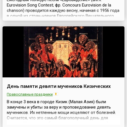
Eurovision Song Contest; фр. Concours Eurovision de la
chanson) проводится каждую весну, начиная с 1956 года
в одной из стран-членов Европейского Вещательного
Союза. С 1995 года это событие происходит в мае
месяце, а предшествующие конкурсы проводились как в
мае, так и в марте, и апреле.В 2026 году первый и второй
полуфиналы состоятся 12 и 14 мая, а...
День памяти девяти мучеников Кизических
Православные праздники
В конце 3 века в городе Кизик (Малая Азия) были
замучены и убиты за веру и проповедование девять
мучеников. Их нетленные мощи исцеляют от болезней.
Считается, что это самый благополучный день для
лечения.Над тяжело больным читают специальный