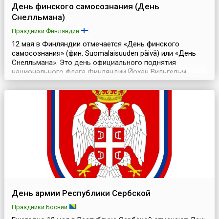
День финского самосознания (День
Снелльмана)
Праздники Финляндии
12 мая в Финляндии отмечается «День финского
самосознания» (фин. Suomalaisuuden päivä) или «День
Снелльмана». Это день официального поднятия
национального флага Финляндии.Йохан Вильгельм
Снелльман (швед. Johan Vilhelm Snellman, 12 мая 1806 – 4
июля 1881) — государственный деятель, философ и
журналист Финляндии. Ему принадлежит множество
заслуг. Снелльман усовершенствовал систему школьн...
День армии Республики Сербской
Праздники Боснии