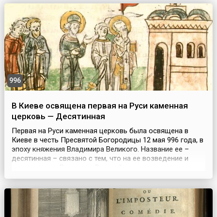
996
В Киеве освящена первая на Руси каменная
церковь — Десятинная
Первая на Руси каменная церковь была освящена в
Киеве в честь Пресвятой Богородицы 12 мая 996 года, в
эпоху княжения Владимира Великого. Название ее –
десятинная – связано с тем, что на ее возведение и
поддержание Владимир Великий выделил десятую
часть своих доходов – десятину. В источниках
Десятинную церковь нередко называют церковью
Богородицы. Церковь представляла собой крестово-
купольный ш...