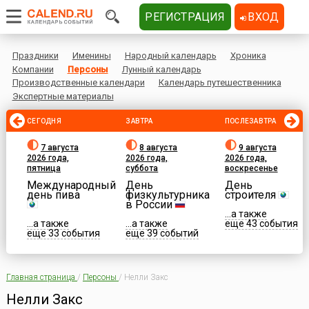
РЕГИСТРАЦИЯ
ВХОД
Праздники
Именины
Народный календарь
Хроника
Компании
Персоны
Лунный календарь
Производственные календари
Календарь путешественника
Экспертные материалы
СЕГОДНЯ
ЗАВТРА
ПОСЛЕЗАВТРА
7 августа
8 августа
9 августа
2026 года,
2026 года,
2026 года,
пятница
суббота
воскресенье
Международный
День
День
день пива
физкультурника
строителя
в России
...а также
...а также
...а также
еще 43 события
еще 33 события
еще 39 событий
Главная страница
/
Персоны
/
Нелли Закс
Нелли Закс