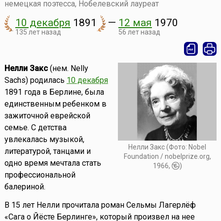
немецкая поэтесса, Нобелевский лауреат
10 декабря
1891
—
12 мая
1970
135 лет назад
56 лет назад
Нелли Закс
(нем. Nelly
Sachs) родилась
10 декабря
1891 года в Берлине, была
единственным ребенком в
зажиточной еврейской
семье. С детства
увлекалась музыкой,
Нелли Закс (Фото: Nobel
литературой, танцами и
Foundation / nobelprize.org,
одно время мечтала стать
1966,
)
профессиональной
балериной.
В 15 лет Нелли прочитала роман Сельмы Лагерлёф
«Сага о Йёсте Берлинге», который произвел на нее