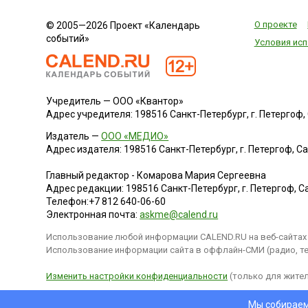
О проекте
© 2005—2026 Проект «Календарь
событий»
Условия исп
Учредитель — ООО «Квантор»
Адрес учредителя: 198516 Санкт-Петербург, г. Петергоф, Са
Издатель —
ООО «МЕДИО»
Адрес издателя: 198516 Санкт-Петербург, г. Петергоф, Санк
Главный редактор - Комарова Мария Сергеевна
Адрес редакции:
198516
Санкт-Петербург, г. Петергоф
,
Са
Телефон:
+7 812 640-06-60
Электронная почта:
askme@calend.ru
Использование любой информации CALEND.RU на веб-сайтах 
Использование информации сайта в оффлайн-СМИ (радио, тел
Изменить настройки конфиденциальности
(только для жител
Мы собираем