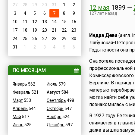
27
28
29
30
31
1
2
12 мая
1899
—
3
4
5
6
7
8
9
127 лет назад
10
11
12
13
14
15
16
17
18
19
20
21
22
23
Индра Деви
(англ. 
24
25
26
27
28
29
30
Лабунская-Петерсо
31
1
2
3
4
5
6
Годы юности она пр
Она хотела последов
профессиональной 
ПО МЕСЯЦАМ
Комиссаржевского и
Берлине. В период 
Январь
562
Июль
579
матерью перебирает
Февраль
521
Август
504
могла найти себе у
Март
553
Сентябрь
498
познакомилась с ми
Апрель
544
Октябрь
547
В 1927 году Евгени
Май
517
Ноябрь
524
снимается в главной
Июнь
525
Декабрь
597
даже вышла замуж з