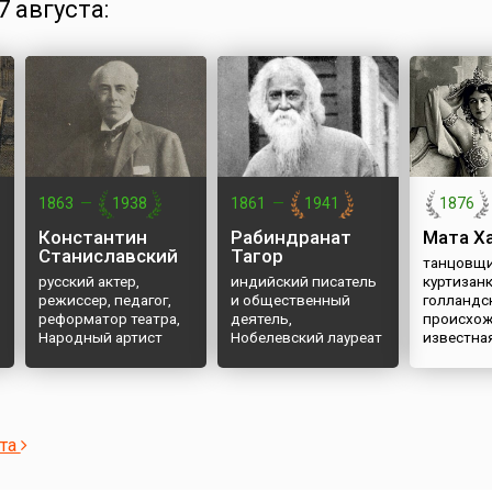
 августа:
1863
—
1938
1861
—
1941
1876
Константин
Рабиндранат
Мата Х
Станиславский
Тагор
танцовщи
русский актер,
индийский писатель
куртизан
режиссер, педагог,
и общественный
голландс
реформатор театра,
деятель,
происхож
Народный артист
Нобелевский лауреат
известна
СССР
ста