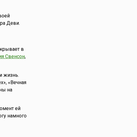
воей
ра Деви.
ткрывает в
ия Свенсон
,
и жизнь.
х», «Вечная
ны на
момент ей
огу намного