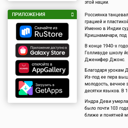
этой нации.
ПРИЛОЖЕНИЯ
Россиянка танцевал
грацией и пластико
Именно в Индии су
Кришнамачари, под 
В конце 1940-х год
Голливуде школу йо
Дженифер Джонс.
Благодаря урокам Д
Из-под ее пера вышл
молодость, вечное 
десятки языков. В 1
Индра Деви умерл
было почти 103 год
ближе и понятней 