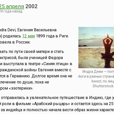
25 апреля
2002
24 года назад
Indra Devi, Евгения Васильевна
н) родилась
12 мая
1899 года в Риге.
овела в России.
ать по пути своей матери и стать
актрисой, была ученицей Федора
 выступала в театре «Синяя птица» в
гражданской войны Евгения вместе с
Индра Деви — поп
ся в Германию. Долгое время она не
йоги в разных страна
kwest, по ли
влечение по душе, пока не
Shutterstock
ром «эзотерики».
я отправилась в увлекательное путешествие в Индию, где у
 роли в фильме «Арабский рыцарь» и остается здесь на 25 
а индийца и полностью начала вести образ жизни характ