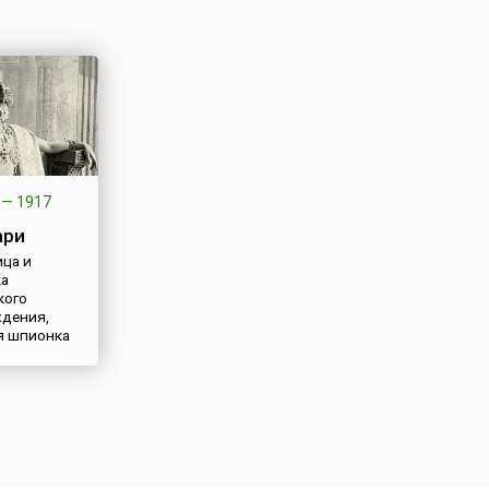
—
1917
ари
ца и
ка
кого
дения,
я шпионка