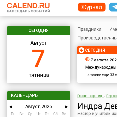
Журнал
Праздники
Им
СЕГОДНЯ
Производственны
Август
7
СЕГОДНЯ
7 августа 202
Международный
пятница
...а также еще 33
КАЛЕНДАРЬ
Главная страница
/
Персо
Индра Де
Август, 2026
◀
▶
мастер и учитель йо
Пн
Вт
Ср
Чт
Пт
Сб
Вс