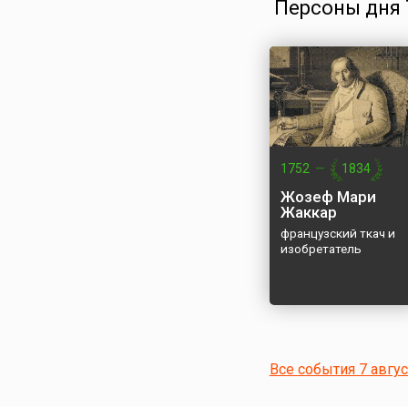
Персоны дня 7
1752
—
1834
Жозеф Мари
Жаккар
французский ткач и
изобретатель
Все события 7 авгу