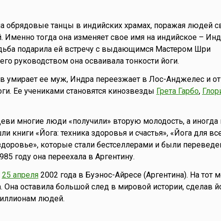
а обрядовые танцы в индийских храмах, поражая людей с
й. Именно тогда она изменяет свое имя на индийское – Инд
дьба подарила ей встречу с выдающимся Мастером Шри
его руководством она осваивала тонкости йоги.
ов умирает ее муж, Индра переезжает в Лос-Анджелес и о
ги. Ее учениками становятся кинозвезды
Грета Гарбо
,
Глор
еви многие люди «получили» вторую молодость, а иногда 
и книги «Йога: техника здоровья и счастья», «Йога для все
здоровье», которые стали бестселлерами и были переведе
985 году она переехала в Аргентину.
а
25 апреля
2002 года в Буэнос-Айресе (Аргентина). На тот 
а. Она оставила большой след в мировой истории, сделав й
миллионам людей.