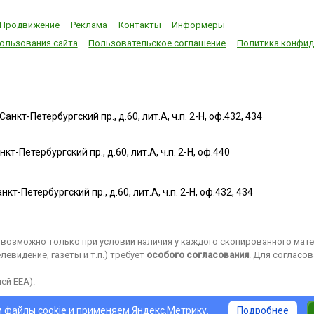
Продвижение
Реклама
Контакты
Информеры
ользования сайта
Пользовательское соглашение
Политика конфид
нкт-Петербургский пр., д.60, лит.А, ч.п. 2-Н, оф.432, 434
т-Петербургский пр., д.60, лит.А, ч.п. 2-Н, оф.440
нкт-Петербургский пр., д.60, лит.А, ч.п. 2-Н, оф.432, 434
возможно только при условии наличия у каждого скопированного матер
евидение, газеты и т.п.) требует
особого согласования
. Для согласо
ей EEA).
 файлы cookie и применяем
Яндекс.Метрику
.
Подробнее