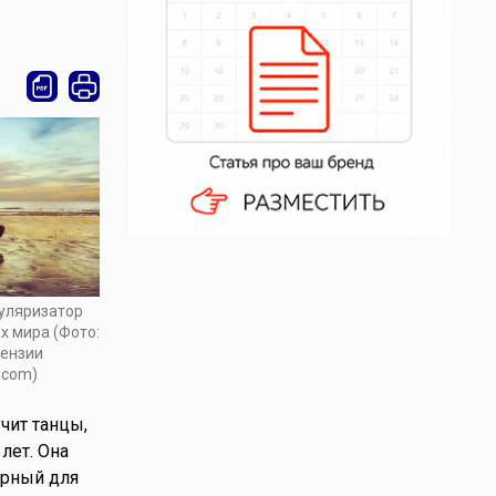
уляризатор
х мира (Фото:
цензии
.com)
чит танцы,
лет. Она
ерный для