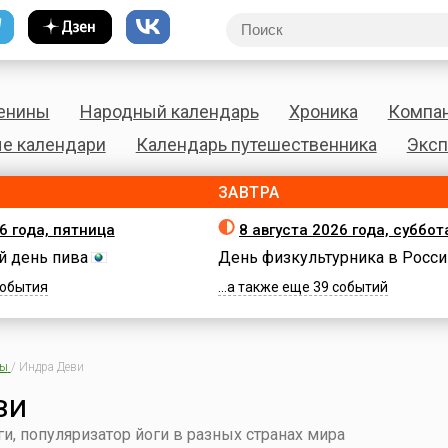
енины
Народный календарь
Хроника
Компа
е календари
Календарь путешественника
Эксп
ЗАВТРА
6 года, пятница
8 августа 2026 года, суббот
 день пива
День физкультурника в Росси
 события
...а также еще 39 событий
ны
/
Индра Деви
ви
ги, популяризатор йоги в разных странах мира