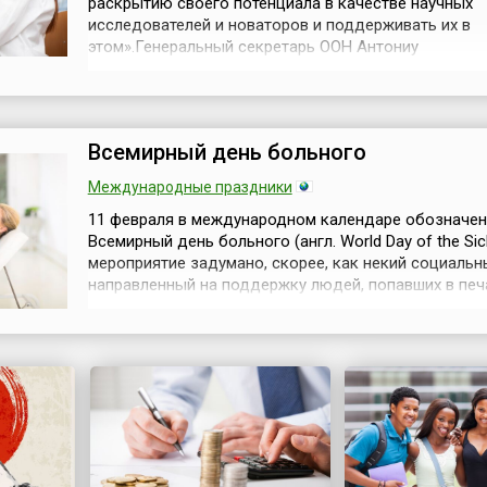
раскрытию своего потенциала в качестве научных
исследователей и новаторов и поддерживать их в
этом».Генеральный секретарь ООН Антониу
ГутерришЕжегодно 11 февраля, начиная с 2016 года,
решению ООН отмечается Международный день же
девочек в науке (англ. International Day of Women and 
Science), с целью отметить, что женщины и...
Всемирный день больного
Международные праздники
11 февраля в международном календаре обозначен
Всемирный день больного (англ. World Day of the Sic
мероприятие задумано, скорее, как некий социальн
направленный на поддержку людей, попавших в пе
категорию больных.Всемирный день больного был 
13 мая 1992 года по инициативе 264-го Папы Римск
Иоанна Павла II (лат. Ioannes Paulus PP. II, 1920-2005)
своем спец...