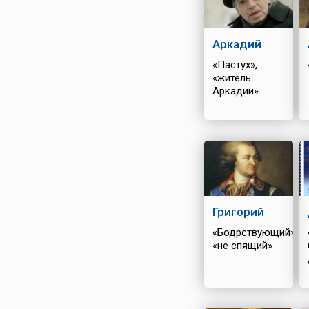
Аркадий
«Пастух»,
«житель
Аркадии»
Григорий
«Бодрствующий»,
«не спящий»