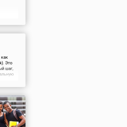
 по
нщин и
Girls in
 как
k). Это
ый шаг,
чальную
учрежден
ого
. В