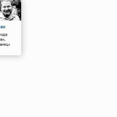
ан
рода
в»,
анец»