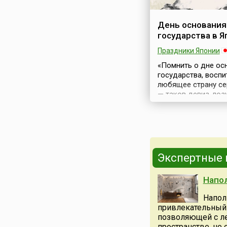
День основания
государства в Я
Праздники Японии
«Помнить о дне ос
государства, восп
любящее страну с
— таков девиз-лозу
определенный для
основания государ
(яп. 建国記念の日, Ке
Кинен-но Хи) зако
национальных
праздниках». Праз
Экспертные
отмечается в Япон
ежегодно 11 февра
Напол
является
общенациональны
Напол
выходным днем.В К
привлекательный.
истории Японии, в
позволяющей с ле
летопись государс
пространстве, не о