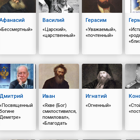
Афанасий
Василий
Герасим
Гер
«Бессмертный»
«Царский»,
«Уважаемый»,
«Ист
«царственный»
«почтенный»
«род
«бли
Дмитрий
Иван
Игнатий
Кон
«Посвященный
«Яхве (Бог)
«Огненный»
«Сто
богине
смилостивился,
«пос
Деметре»
помиловал»,
«Благодать
Божия»