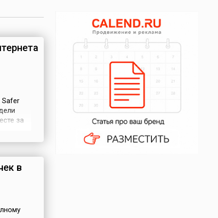
нтернета
 Safer
едели
есте за
). Кроме
дня
роблем в
чек в
олному