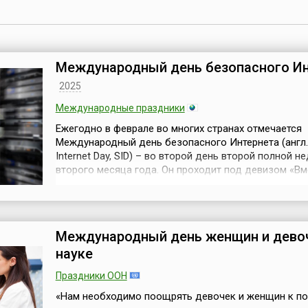
Международный день безопасного И
2025
Международные праздники
Ежегодно в феврале во многих странах отмечается
Международный день безопасного Интернета (англ.
Internet Day, SID) – во второй день второй полной н
второго месяца года. Он проходит под девизом «Вм
лучший Интернет» (англ. Together for a better internet
того, ежегодно назначается тема Международного 
безопасного Интернета. Она касается актуальных п
сфере защиты п...
Международный день женщин и дево
науке
Праздники ООН
«Нам необходимо поощрять девочек и женщин к п