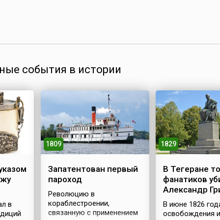
ные события в истории
1809
1829
указом
Запатентован первый
В Тегеране т
ажу
пароход
фанатиков уб
Александр Г
Революцию в
кораблестроении,
ал в
В июне 1826 год
связанную с применением
едиций
освобождения 