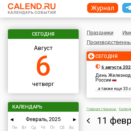
Журнал
Праздники
Им
СЕГОДНЯ
Производственны
Август
6
СЕГОДНЯ
6 августа 202
День Железнод
России
четверг
...а также еще 33
КАЛЕНДАРЬ
Главная страница
/
Календ
11 февр
Февраль, 2025
◀
▶
Пн
Вт
Ср
Чт
Пт
Сб
Вс