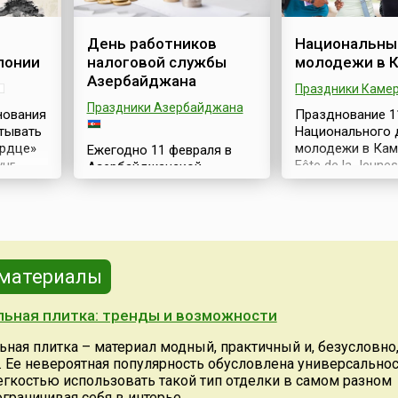
День работников
Национальны
понии
налоговой службы
молодежи в 
Азербайджана
Праздники Каме
Праздники Азербайджана
нования
Празднование 1
итывать
Национального 
ердце»
молодежи в Кам
Ежегодно 11 февраля в
нг,
Fête de la Jeune
Азербайджанской
 Дня
является бессп
Республике отмечается
ства
свидетельством
День работников
нкоку
важной роли, к
налоговой службы.Этот
ном «О
играет молодое
профессиональный
в политических,
праздник, установленный
дник
экономических 
Указом Президента
 материалы
ии
культурных соб
Азербайджана в 2005 году,
ля и
государства.Это
призван отметить важную
ьная плитка: тренды и возможности
молодежный пр
роль работников
м
отмечается в ст
налоговой службы в
ьная плитка – материал модный, практичный и, безусловно
ниге
года, после того
развитии экономики
 Ее невероятная популярность обусловлена универсально
едущей
произошло вос
страны и формировании
гкостью использовать такой тип отделки в самом разном
тва со
обеих частей Ка
доходов
граничивая себя в интерье...