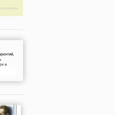
 молодежи
авах рекламы
врентий,
ь
ре в
черскую
уровскую
ителя