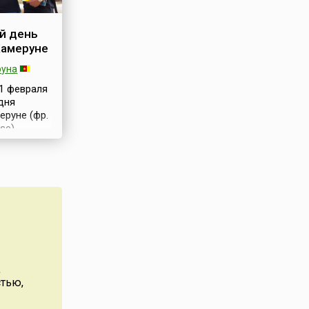
й день
Камеруне
руна
1 февраля
дня
еруне (фр.
sse)
орным
 признания
оторую
 поколение
и
ытиях
т
аздник
ране с 1962
,
, как
стью,
соединение
меруна.С