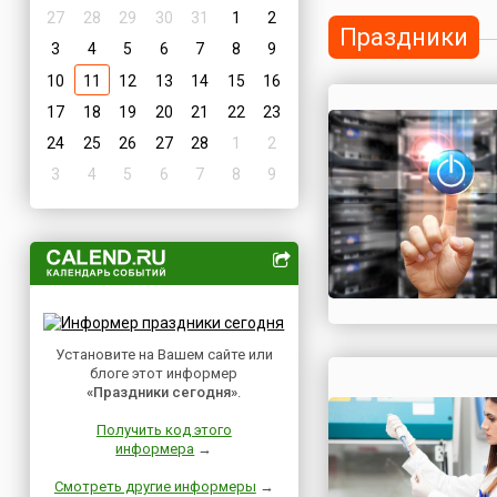
27
28
29
30
31
1
2
Праздники
3
4
5
6
7
8
9
10
11
12
13
14
15
16
17
18
19
20
21
22
23
24
25
26
27
28
1
2
3
4
5
6
7
8
9
Установите на Вашем сайте или
блоге этот информер
«Праздники сегодня»
.
Получить код этого
информера
→
Смотреть другие информеры
→