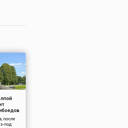
олпой
ит
рибоедов
а, после
из-под