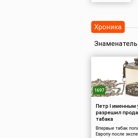
Хроника
Знаменатель
1697
Петр I именным 
разрешил прод
табака
Впервые табак поп
Европу после эксп