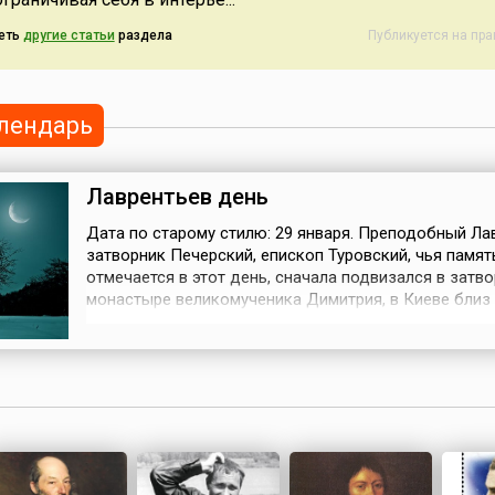
а (710
1967 года День
государственного
в К...
бюджета.11 февраля 2000
еть
другие статьи
раздела
Публикуется на пр
года было создано
Министерство налогов
Азербайджанской Респу...
лендарь
Лаврентьев день
Дата по старому стилю: 29 января. Преподобный Ла
затворник Печерский, епископ Туровский, чья памят
отмечается в этот день, сначала подвизался в затво
монастыре великомученика Димитрия, в Киеве близ
Печерского монастыря, а потом перешел в саму Пе
обитель. В 1182 году он был возведен на кафедру Т
(что в Гомельской области) и стал преемником свят
Кирилла. Прославился ...