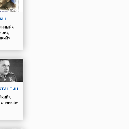
ман
инный»,
ной»,
зкий»
стантин
йкий»,
тоянный»