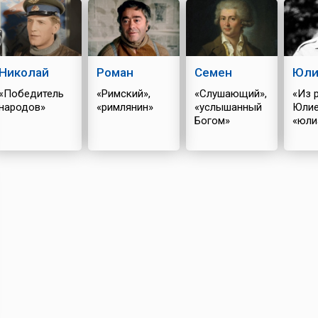
Николай
Роман
Семен
Юли
«Победитель
«Римский»,
«Слушающий»,
«Из 
народов»
«римлянин»
«услышанный
Юлие
Богом»
«юли