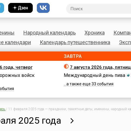
енины
Народный календарь
Хроника
Компа
е календари
Календарь путешественника
Эксп
ЗАВТРА
6 года, четверг
7 августа 2026 года, пятниц
орожных войск
Международный день пива
...а также еще 33 события
 события
арь
/
11 февраля 2025 года — праздники, памятные даты, именины, народный кал
аля 2025 года