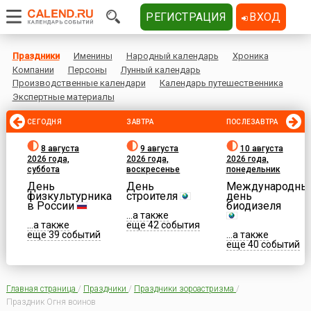
РЕГИСТРАЦИЯ
ВХОД
Праздники
Именины
Народный календарь
Хроника
Компании
Персоны
Лунный календарь
Производственные календари
Календарь путешественника
Экспертные материалы
СЕГОДНЯ
ЗАВТРА
ПОСЛЕЗАВТРА
8 августа
9 августа
10 августа
2026 года,
2026 года,
2026 года,
суббота
воскресенье
понедельник
День
День
Международны
физкультурника
строителя
день
в России
биодизеля
...а также
...а также
еще 42 события
еще 39 событий
...а также
еще 40 событий
Главная страница
/
Праздники
/
Праздники зороастризма
/
Праздник Огня воинов