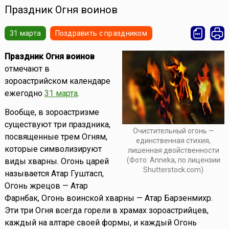
Праздник Огня воинов
31 марта
Поздравить с праздником
Праздник Огня воинов
отмечают в
зороастрийском календаре
ежегодно
31 марта
.
Вообще, в зороастризме
существуют три праздника,
Очистительный огонь —
посвященные трем Огням,
единственная стихия,
которые символизируют
лишенная двойственности
(Фото: Anneka, по лицензии
виды хварны. Огонь царей
Shutterstock.com)
называется Атар Гуштасп,
Огонь жрецов — Атар
Фарнбак, Огонь воинской хварны — Атар Барзенмихр.
Эти три Огня всегда горели в храмах зороастрийцев,
каждый на алтаре своей формы, и каждый Огонь