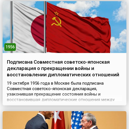
1956
Подписана Совместная советско-японская
декларация о прекращении войны и
восстановлении дипломатических отношений
19 октября 1956 года в Москве была подписана
Совместная советско-японская декларация,
узаконившая прекращение состояния войны и
восстановившая дипломатические отношения между
двумя государствами. Документ подписали
председатель Совета министров СССР Николай
Булганин и премьер-министр Японии Итиро Хатояма. С
советской стороны декларацию также подписал
министр иностранных дел Дмитрий Шепилов, а с яп...