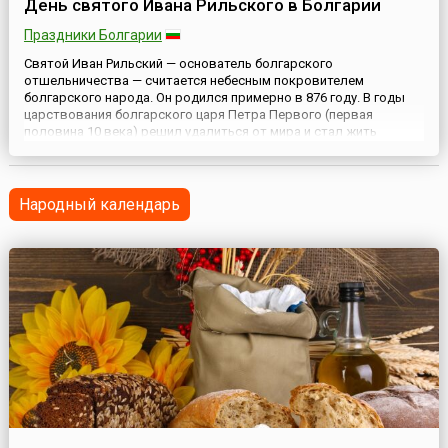
День святого Ивана Рильского в Болгарии
Праздники Болгарии
Святой Иван Рильский — основатель болгарского
отшельничества — считается небесным покровителем
болгарского народа. Он родился примерно в 876 году. В годы
царствования болгарского царя Петра Первого (первая
половина 10 века) решил удалиться от мира и стал жить
отшельником в горе Рила. Иван Рильский был причислен к лику
святых еще при жизни, и легенды повествуют, что дикие
животные сами нахо...
Народный календарь