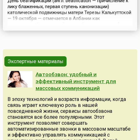
День беатификации (англ. beatification — причисление к
лику блаженных, первая ступень канонизации)
католической подвижницы матери Терезы Калькуттской
— 19 октября — отмечается в Албании как
национальный праздник.Сегодня большинство албанцев
считают ее самой выдающейся представительницей
своего народа. Имя матери Терезы носит
международный аэропорт Тираны и самая большая
больница албанской стол...
Экспертные материалы
Автообзвон: удобный и
эффективный инструмент для
массовых коммуникаций
В эпоху технологий и возраста информации, когда
связь играет ключевую роль в нашей
повседневной жизни, сервисы автообзвона
становятся все более популярными. Этот
инструмент позволяет совершать
автоматизированные звонки в массовом масштабе
и эффективно управлять коммуникацией с