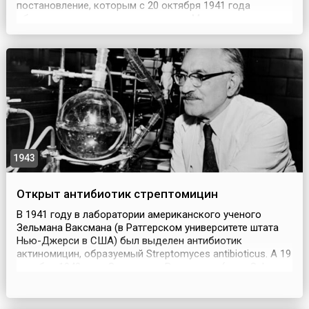
постановление, которым с 20 октября 1941 года
объявлялось осадное положение в Москве и
прилегающих к городу районах. Постановление, в
частности, предписывало «нарушителей порядка
немедля привлекать к ответственности с передачей
суду военного трибунала, а пр...
1943
Открыт антибиотик стрептомицин
В 1941 году в лаборатории американского ученого
Зельмана Ваксмана (в Ратгерском университете штата
Нью-Джерси в США) был выделен антибиотик
актиномицин, образуемый Streptomyces antibioticus. А 19
октября 1943 года Зельманом Ваксманом (англ. Selman
Waksman, 1888–1973) и Альбертом Шатцем (англ. Albert
Schatz, 1920–2005) был выделен стрептотрицин,
образуемый Sir. lavendulae. Однако эти антибиотич...