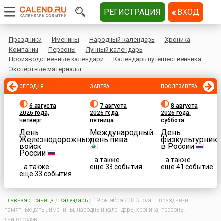
РЕГИСТРАЦИЯ
ВХОД
Праздники
Именины
Народный календарь
Хроника
Компании
Персоны
Лунный календарь
Производственные календари
Календарь путешественника
Экспертные материалы
СЕГОДНЯ
ЗАВТРА
ПОСЛЕЗАВТРА
6 августа
7 августа
8 августа
2026 года,
2026 года,
2026 года,
четверг
пятница
суббота
День
Международный
День
Железнодорожных
день пива
физкультурника
войск
в России
России
...а также
...а также
...а также
еще 33 события
еще 41 событие
еще 33 события
Главная страница
/
Календарь
/
19 октября 2023 года — праздники,
памятные даты, именины, народный календарь, хроника, персоны,
дни городов