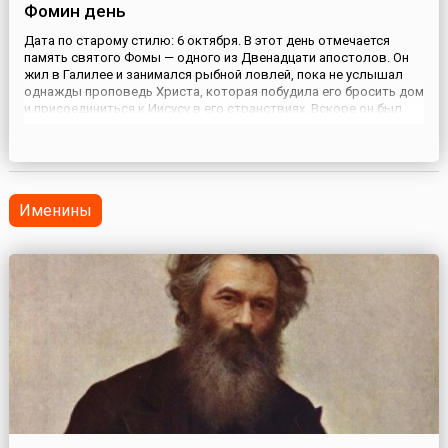
Фомин день
Дата по старому стилю: 6 октября. В этот день отмечается
память святого Фомы — одного из Двенадцати апостолов. Он
жил в Галилее и занимался рыбной ловлей, пока не услышал
однажды проповедь Христа, которая побудила его бросить дом
и присоединиться к Иисусу в его странствиях. Вскоре он был
избран в число ближайших учеников. По преданию, Фому
прозвали «близнецом», поскольку внешне он был очень похож
...
Именины