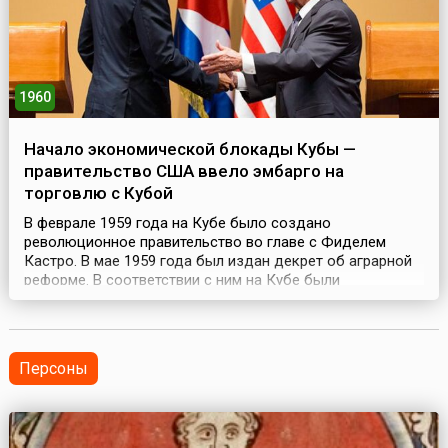
1960
Начало экономической блокады Кубы —
правительство США ввело эмбарго на
торговлю с Кубой
В феврале 1959 года на Кубе было создано
революционное правительство во главе с Фиделем
Кастро. В мае 1959 года был издан декрет об аграрной
реформе. В соответствии с ним на Кубе были
ликвидированы частные латифундии и землевладение
иностранцев. Более 40 процентов земель перешли в
государственный сектор сельского хозяйства,
остальные распределены среди крестьян. 22 июля 1960
Персоны
года правительство...