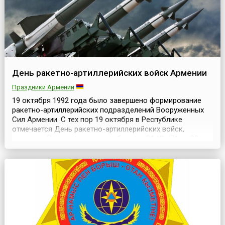
День ракетно-артиллерийских войск Армении
Праздники Армении
19 октября 1992 года было завершено формирование
ракетно-артиллерийских подразделений Вооруженных
Сил Армении. С тех пор 19 октября в Республике
отмечается День ракетно-артиллерийских войск,
согласно Приказу министра обороны РА № 471 от 30
октября 1993 года. В советское время в Армянской ССР
функционировали широко известные в Союзе
предприятия военно-промышленного комплекса,
которые, по некото...