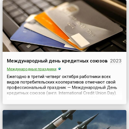
нас в школе писали письма себе повзрослевшему, чт...
Международный день кредитных союзов
2023
Международные праздники
Ежегодно в третий четверг октября работники всех
видов потребительских кооперативов отмечают свой
профессиональный праздник — Международный День
кредитных союзов (англ. International Credit Union Day).
Этот всемирный праздник отмечается с 1948 года и с
тех самых пор является поводом для проведения
многочисленных мероприятий: дней открытых дверей
кредитных союзов и филиалов, благотворительных а...