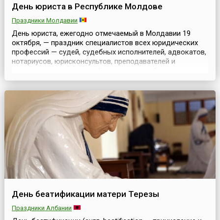
День юриста в Республике Молдове
Праздники Молдавии
День юриста, ежегодно отмечаемый в Молдавии 19
октября, — праздник специалистов всех юридических
профессий — судей, судебных исполнителей, адвокатов,
нотариусов, юрисконсультов, преподавателей и
студентов юридических факультетов учебных
заведений, всех тех, кто стремится стать
юристом.Сегодня принимают поздравления
профессионалы юридического дела, на кого возложена
или будет возложена огромная...
День беатификации матери Терезы
Праздники Албании