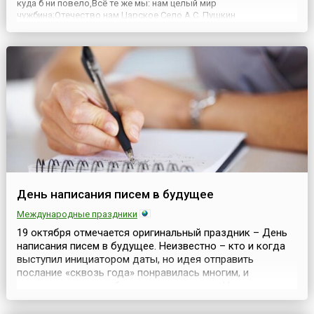
куда б ни повело,Всё те же мы: нам целый мир
чужбина;Отечество нам Царское Село.А.С. Пушкин
Всероссийский день лицеиста, отмечаемый ежегодно 19
октября, обязан своим появлением учебному заведению, к...
День написания писем в будущее
Международные праздники
19 октября отмечается оригинальный праздник – День
написания писем в будущее. Неизвестно – кто и когда
выступил инициатором даты, но идея отправить
послание «сквозь года» понравилась многим, и
праздник стал приобретать сторонников. Не секрет, что
писать послания потомкам или даже себе самому в
будущее – традиция повсеместно известная. Многие из