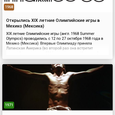
1968
Открылись XIX летние Олимпийские игры в
Мехико (Мексика)
XIX летние Олимпийские игры (англ. 1968 Summer
Olympics) проводились с 12 по 27 октября 1968 года в
Мехико (Мексика). Впервые Олимпиаду приняла
Латинская Америка (во второй раз она встретит
олимпийцев только в 2016 году – летние Игры пройдут в
бразильском Рио-де-Жанейро). В числе претендентов
были Детройт (США), Лион (Франция) и Буэнос-Айрес
(Аргентина). Выбор МОК понравился не всем.
Радикальн...
1971