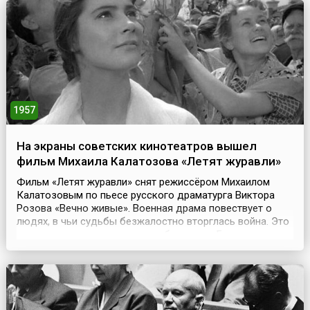
рук составляет 23 метра… Идея этого сооружения...
1957
На экраны советских кинотеатров вышел
фильм Михаила Калатозова «Летят журавли»
Фильм «Летят журавли» снят режиссёром Михаилом
Калатозовым по пьесе русского драматурга Виктора
Розова «Вечно живые». Военная драма повествует о
людях, в чьи судьбы безжалостно вторглась война. Это
трагическая история двух влюбленных – Бориса и
Вероники, которых навсегда разлучила война.Главные
роли в фильме исполнили Татьяна Самойлова, Алексей
Баталов, Василий Меркурьев, Александр Шворин, Св...