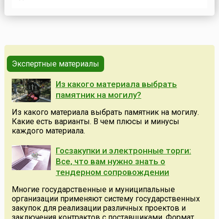
то вроде девиза или лозунга, отражающего идеал
образа жизни костариканцев, является «Pura vida!», что в
переводе с испанского означает буквально «чистая
жизнь».Будучи страной, преим...
Экспертные материалы
Из какого материала выбрать
памятник на могилу?
Из какого материала выбрать памятник на могилу.
Какие есть варианты. В чем плюсы и минусы
каждого материала.
Госзакупки и электронные торги:
Все, что вам нужно знать о
тендерном сопровождении
Многие государственные и муниципальные
организации применяют систему государственных
закупок для реализации различных проектов и
заключения контрактов с поставщиками. Формат