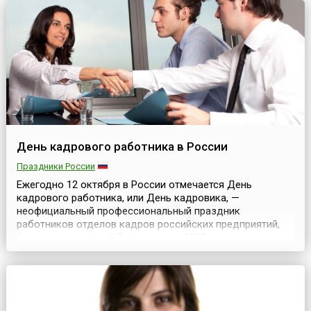
День кадрового работника в России
Праздники России
Ежегодно 12 октября в России отмечается День
кадрового работника, или День кадровика, —
неофициальный профессиональный праздник
работников отделов кадров российских предприятий,
фирм и организаций.В этот день в 1918 году решением
Народного комиссариата юстиции была принята
«Инструкция об организации советской рабоче-
крестьянской милиции» и созданы первые кадровые
аппараты органов внутренних де...