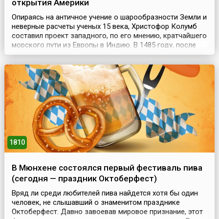
открытия Америки
Опираясь на античное учение о шарообразности Земли и
неверные расчеты ученых 15 века, Христофор Колумб
составил проект западного, по его мнению, кратчайшего
морского пути из Европы в Индию. В 1485 году, после
того как португальский король отверг его проект,
Колумб перебрался в Кастилию, где при поддержке
главным образом андалусских купцов и банкиров
добился организации под своим руководством п...
1810
В Мюнхене состоялся первый фестиваль пива
(сегодня — праздник Октоберфест)
Вряд ли среди любителей пива найдется хотя бы один
человек, не слышавший о знаменитом празднике
Октоберфест. Давно завоевав мировое признание, этот