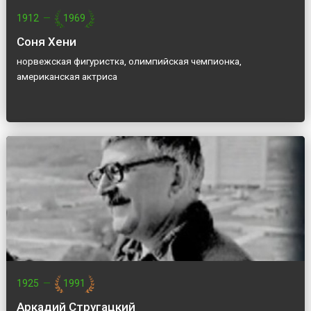
1912
—
1969
Соня Хени
норвежская фигуристка, олимпийская чемпионка,
американская актриса
1925
—
1991
Аркадий Стругацкий