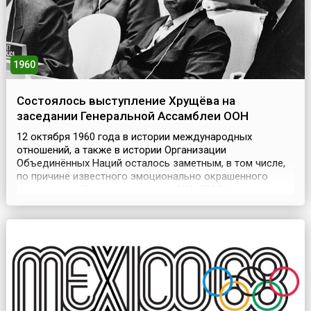
1960
Состоялось выступление Хрущёва на
заседании Генеральной Ассамблеи ООН
12 октября 1960 года в истории международных
отношений, а также в истории Организации
Объединённых Наций осталось заметным, в том числе,
по причине известного эмоционально окрашенного
выступления Первого секретаря ЦК КПСС Никиты
Сергеевича Хрущёва с трибуны Генеральной Ассамблеи
ООН, на её 15-й сессии, проходившей в Нью-
Йорке.Многие при упоминании о выступлении лидера
СССР в ООН сразу же вспом...