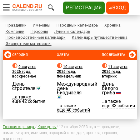
РЕГИСТРАЦИЯ
ВХОД
Праздники
Именины
Народный календарь
Хроника
Компании
Персоны
Лунный календарь
Производственные календари
Календарь путешественника
Экспертные материалы
СЕГОДНЯ
ЗАВТРА
ПОСЛЕЗАВТРА
9 августа
10 августа
11 августа
2026 года,
2026 года,
2026 года,
воскресенье
понедельник
вторник
День
Международный
День
строителя
день
белого
биодизеля
гриба
...а также
еще 42 события
...а также
...а также
еще 33 события
еще 40 событий
Главная страница
/
Календарь
/
12 октября 2023 года — праздники,
памятные даты, именины, народный календарь, хроника, персоны,
дни городов