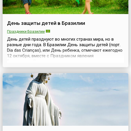
День защиты детей в Бразилии
Праздники Бразилии
День детей празднуют во многих странах мира, но в
разные дни года. В Бразилии День защиты детей (порт.
Dia das Crianças), или День ребенка, отмечают ежегодно
12 октября, вместе с Праздником явления
Богородицы.Впервые за проведение такого праздника
высказался в 1920 году депутаты федерального
собрания. Впоследствии в 1924 году президент
Бразилии, Артур Бернардес, одобрил данное
предложение поср...