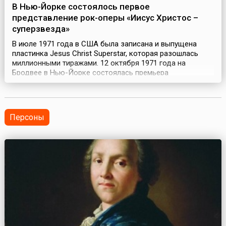
В Нью-Йорке состоялось первое
представление рок-оперы «Иисус Христос –
суперзвезда»
В июле 1971 года в США была записана и выпущена
пластинка Jesus Christ Superstar, которая разошлась
миллионными тиражами. 12 октября 1971 года на
Бродвее в Нью-Йорке состоялась премьера
расширенного сценического варианта рок-оперы Эндрю
Ллойда Уэббера «Иисус Христос – Суперзвезда» (англ.
Jesus Christ Superstar). Анализируя феномен этого
мюзикла, специалисты утверждают, что бум, вызванный
Персоны
е...