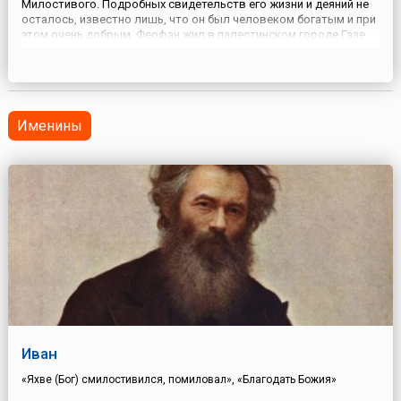
Милостивого. Подробных свидетельств его жизни и деяний не
осталось, известно лишь, что он был человеком богатым и при
этом очень добрым. Феофан жил в палестинском городе Газе,
постоянно принимал в своем доме странников, давал им
приют, пищу и заботу. Неудивительно, что к концу жизни святой
обеднел, а в ...
Именины
Иван
«Яхве (Бог) смилостивился, помиловал», «Благодать Божия»