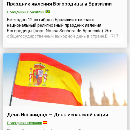
Праздник явления Богородицы в Бразилии
Праздники Бразилии
Ежегодно 12 октября в Бразилии отмечают
национальный религиозный праздник явления
Богородицы (порт. Nossa Senhora de Aparecida). Это
общегосударственный выходной день в стране.В 1717
году три рыбака на берегах реки Параиба-ду-Сул (порт.
Paraíba do Sul) извлекли из своих сетей терракотовую
статуэтку высотой 40 сантиметров, которая, как
считается, есть явленное изображение святой
Богородицы. Сле...
День Испанидад — День испанской нации
Праздники Испании