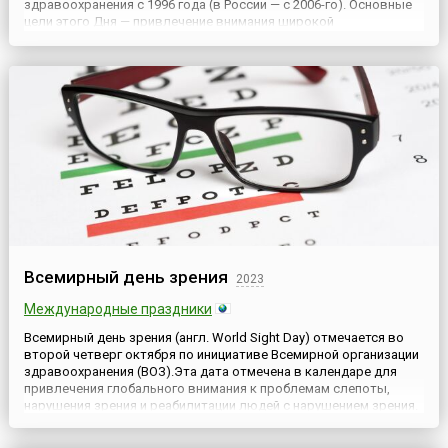
здравоохранения с 1996 года (в России — с 2006-го). Основные
цели этого Дня — привлечение внимания широкой
общественности по всему миру к проблеме ревматологических
заболеваний, повышение информированности об артритах во
всех его ...
Всемирный день зрения
2023
Международные праздники
Всемирный день зрения (англ. World Sight Day) отмечается во
второй четверг октября по инициативе Всемирной организации
здравоохранения (ВОЗ).Эта дата отмечена в календаре для
привлечения глобального внимания к проблемам слепоты,
нарушения зрения и реабилитации людей с нарушением зрения.
В проведении Всемирного дня зрения принимают участие
разные организации, связанные с этой проблемой. Также д...