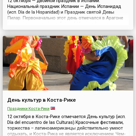
12 октября — двойной праздник в Испании:
Национальный праздник Испании — День Испанидад
(исп. Día de la Hispanidad) и Праздник cвятой Девы
Пилар. Первоначально этот день отмечался в Арагоне
(одна из исторических областей Испании) как праздник
в честь Богоматери Пилар. Согласно легенде, святая
Дева явилась апостолу Сантьяго на берегах реки Эбро и
поддержала святого в его нелегком миссионерском ...
День культур в Коста-Рике
Праздники Коста-Рики
12 октября в Коста-Рике отмечается День культур (исп.
Día del encuentro de las Culturas).Красочные фестивали,
торжества – латиноамериканцы действительно умеют
отдыхать, и Коста-Рика не является исключением. Чем-