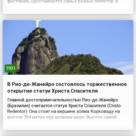
фестиваль удостаивается самых разных эпитетов. В
глазах одних — это самое массовое в мире народное
гуляние, для других — это немецкая национальная
традиция, третьи и вовсе называют это празднество
самой грандиозной пьянкой года. Миллионы ценителей
...
1931
В Рио-де-Жанейро состоялось торжественное
открытие статуи Христа Спасителя
Главной достопримечательностью Рио-де-Жанейро
(Бразилия) считается статуя Христа Спасителя (Cristo
Redentor). Она стоит на вершине холма Корковаду на
высоте 704 метра над уровнем моря. Высота самой
статуи – 30 метров, не считая семиметрового
постамента, а ее вес – 1140 тонн, голова статуи весит
35,6 тонны; кисти рук – по 9,1 тонны каждая, а размах