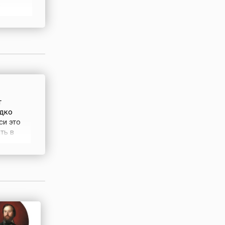
е
кают
егодня
790 году
т
едко
си это
ть в
ко
кукушка
ось, что