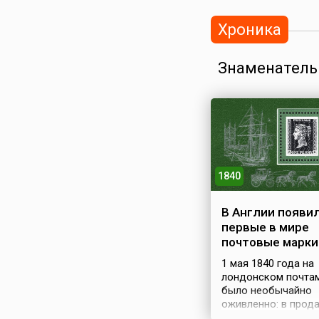
Хроника
Знаменатель
1840
В Англии появи
первые в мире
почтовые марки
1 мая 1840 года на
лондонском почта
было необычайно
оживленно: в прод
поступили первые 