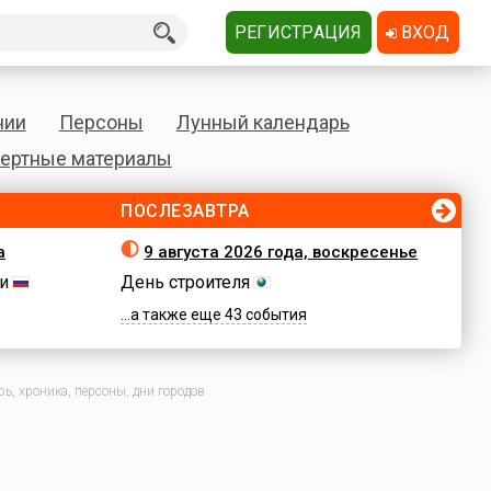
РЕГИСТРАЦИЯ
ВХОД
нии
Персоны
Лунный календарь
ертные материалы
ПОСЛЕЗАВТРА
а
9 августа 2026 года, воскресенье
и
День строителя
...а также еще 43 события
ь, хроника, персоны, дни городов