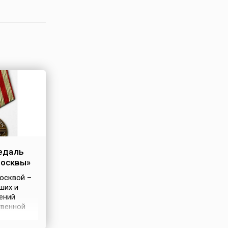
едаль
Москвы»
осквой –
ших и
ений
твенной
е