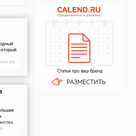
родный
 который
тили до
вание 8-
ая
а
ольшие
н
инства
ль
ского