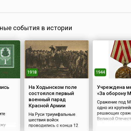
ные события в истории
1918
1944
лись
На Ходынском поле
Учреждена м
состоялся первый
«За оборону 
военный парад
Сражение под М
Красной Армии
одно из крупней
решающих сраж
мте
На Руси триумфальные
Великой Отечес
шествия войск
войны. Немецко
ажу
проводились с конца 12
командование
в мире