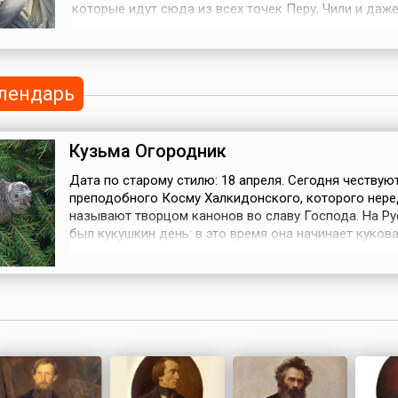
которые идут сюда из всех точек Перу, Чили и даж
Аргентины. Каждый год тысячи паломников пересе
пустыню, чтобы поклониться образу Девы Марии, с
известной как Вирхен-де Чапи (Virgen de Chapi). В 1
священник Хуан д...
лендарь
Кузьма Огородник
Дата по старому стилю: 18 апреля. Сегодня чествую
преподобного Косму Халкидонского, которого нер
называют творцом канонов во славу Господа. На Ру
был кукушкин день: в это время она начинает кукова
лесах и рощах. С этой птицей было связано несколь
примет: если кукушка закуковала — пора сеять лен; 
кукует на сухом дереве — к заморозку. Также считал
если кукушка ле...