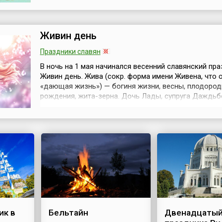
согласия, демонстрация достижений казахстанско
межкультурного диалога.В этот день всегда провод
праздничные мероприятия ...
Живин день
Праздники славян
В ночь на 1 мая начинался весенний славянский пр
Живин день. Жива (сокр. форма имени Живена, что 
«дающая жизнь») — богиня жизни, весны, плодород
рождения, жита-зерна. Дочь Лады, супруга Даждьб
богиня Весны и Жизни во всех её проявлениях. Она 
подательница Жизненной Силы Рода, делающей вс
собственно живым. Жива — богиня Животворящих 
Природы, весенних бурлящих...
ик в
Бельтайн
Двенадцатый