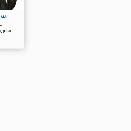
ьма
»,
ядок»