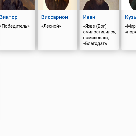
Виктор
Виссарион
Иван
Куз
«Победитель»
«Лесной»
«Яхве (Бог)
«Мир
смилостивился,
«пор
помиловал»,
«Благодать
Божия»