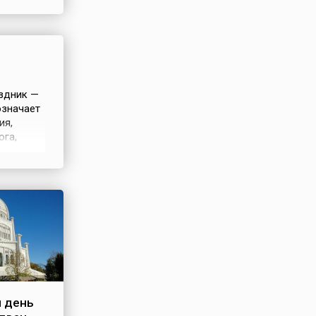
й модели
ятся
аздник —
означает
ия,
ога,
—
ё живое
Сил
 день