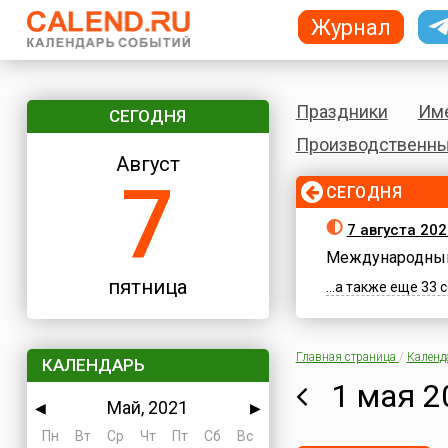
Журнал
Праздники
Им
СЕГОДНЯ
Производственны
Август
7
СЕГОДНЯ
7 августа 202
Международный
пятница
...а также еще 33
Главная страница
/
Календ
КАЛЕНДАРЬ
1 мая 2
Май, 2021
◀
▶
Пн
Вт
Ср
Чт
Пт
Сб
Вс