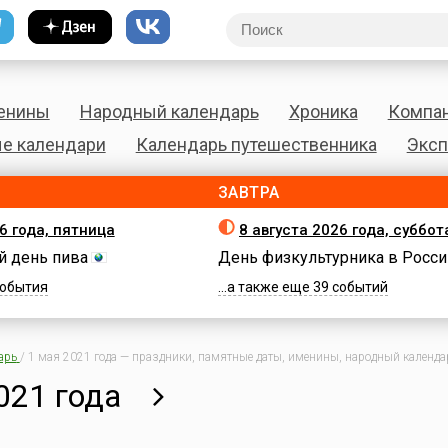
енины
Народный календарь
Хроника
Компа
е календари
Календарь путешественника
Эксп
ЗАВТРА
6 года, пятница
8 августа 2026 года, суббот
 день пива
День физкультурника в Росси
 события
...а также еще 39 событий
арь
/
1 мая 2021 года — праздники, памятные даты, именины, народный календар
021 года