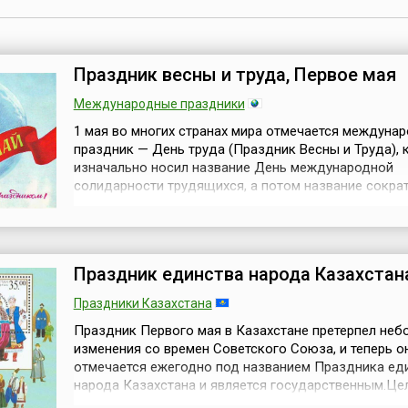
Праздник весны и труда, Первое мая
Международные праздники
1 мая во многих странах мира отмечается междуна
праздник — День труда (Праздник Весны и Труда),
изначально носил название День международной
солидарности трудящихся, а потом название сокра
Дня труда.1 мая 1886 года американские рабочие
организовали забастовку в Чикаго, выдвинув требо
часового рабочего дня. Забастовка и сопутствующ
демонстрация закончились кровопро...
Праздник единства народа Казахстан
Праздники Казахстана
Праздник Первого мая в Казахстане претерпел неб
изменения со времен Советского Союза, и теперь о
отмечается ежегодно под названием Праздника ед
народа Казахстана и является государственным.Це
праздника — укрепление стабильности и межэтниче