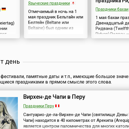
праздника Ри
Языческие праздники
и
Праздники бахаи
Отмечаемый в ночь на 1
мая праздник Бельтайн или
1 мая бахаи пр
Белтейн (Beltane или
eiertag)
Двенадцатый д
Beltaine) был одним из
ании
Ридвана (Twelfth
двух самых важных
этот
Ridvan).Ридван 
праздников кельтского
евать,
двенадцатидне
календарного года,
ярмарке
праздник бахаи,
который делился на два
 и
событиями кото
равных периода,
слушать
считаются первы
от день
открывавшихся большими
вом,
девятый и двен
праздниками — Самайном
емя,
дни.В 1863 году
(Samhain) 1 ноября и
вание
— основатель В
фестивали, памятные даты и т.п., имеющие большое значе
Бельтайном (Бельтэйн) — 1
— объявил о Св
ющиеся праздниками в прямом смысле этого слова.
мая. Эти даты были
миссии. Возвещ
связаны с важнейшими
ающей
Бахауллы ежего
вехами скотоводческого
а —
отмечается как
Вирхен-де Чапи в Перу
календаря — выгоном
новую
двенадцатидне
скота на летние пастбища
этот
Празднество Ри
Праздники Перу
в первые...
.
которое Шоги 
Сантуарио-де-ла-Вирхен-де Чапи (святилище Девы
называет «самы
Чапи) находится в 40 километрах от Арекипа (Arequi
и самым з...
является центром паломничества для многих католи