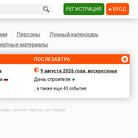
РЕГИСТРАЦИЯ
ВХОД
нии
Персоны
Лунный календарь
ертные материалы
ПОСЛЕЗАВТРА
а
9 августа 2026 года, воскресенье
и
День строителя
...а также еще 43 события
ндарь, хроника, персоны, дни городов