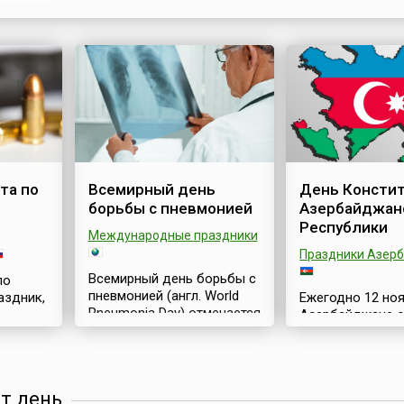
приносить сберегательные кассы как в хозяйственно
в нравственном отношении, – обосновал свое реше
император, –...
та по
Всемирный день
День Консти
борьбы с пневмонией
Азербайджан
Республики
Международные праздники
Праздники Азер
Всемирный день борьбы с
по
пневмонией (англ. World
аздник,
Ежегодно 12 ноя
Pneumonia Day) отмечается
Азербайджане о
ежегодно 12 ноября,
служб
государственны
начиная с 2009
ржания
праздник — Ден
года.Пневмония
роком
Конституции
(pneumonia; греч. pneumon
.
Азербайджанск
от день
— легкое) — инфекционное
—
Республики (азе