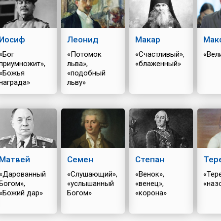
Иосиф
Леонид
Макар
Мак
«Бог
«Потомок
«Счастливый»,
«Вел
приумножит»,
льва»,
«блаженный»
«Божья
«подобный
награда»
льву»
Матвей
Семен
Степан
Тер
«Дарованный
«Слушающий»,
«Венок»,
«Тер
Богом»,
«услышанный
«венец»,
«наз
«Божий дар»
Богом»
«корона»