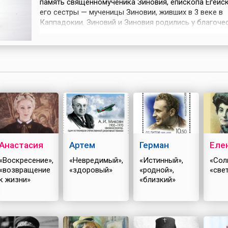
память священномученика Зиновия, епископа Егейск
его сестры — мученицы Зиновии, живших в 3 веке в
Каппадокии. Зиновий и Зиновия родились у благоче
родителей, которые воспитали их в христианской вер
и сестра рано остались сиротами и решили раздать 
наследство бедным, посвятив жизнь служению Богу.
награду за такой...
Анастасия
Артем
Герман
Еле
«Воскресение»,
«Невредимый»,
«Истинный»,
«Сол
«возвращение
«здоровый»
«родной»,
«све
к жизни»
«близкий»