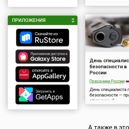
ПРИЛОЖЕНИЯ
День специалис
безопасности в
России
Праздники России
День специалиста 
безопасности — пр
отмечаемый
профессионалами 
создания и подде
безопасности в ши
смысле этого слова
А также в эт
Другими словами 