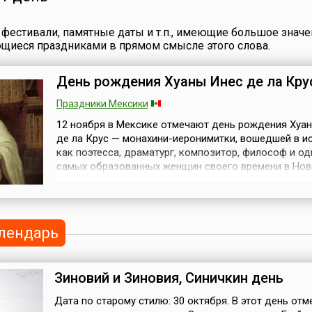
заболевание легких, чаще
Azərbaycan Respu
всего оно поражает детей,
Konstitusiya günü
фестивали, памятные даты и т.п., имеющие большое значе
пожилых людей и людей с
завших
день в 1995 год
ющиеся праздниками в прямом смысле этого слова.
ослабленной иммунной
всеобщего наро
системой. Также среди
ей
референдума б
факторов риска — курение,
urity),
принята Консти
День рождения Хуаны Инес де ла Кру
интубация, частые
торых —
Азербайджана 
бронхиты, переохлаждение
закон независи
Праздники Мексики
и пр.Пневмонии могут
суверенного
12 ноября в Мексике отмечают день рождения Хуа
вызывать ...
ктов,
государства.На
де ла Крус — монахини-иеронимитки, вошедшей в и
и,
Азербайджана, 
как поэтесса, драматург, композитор, философ и од
стема...
многовековые т
самых образованных женщин своего времени в Нов
своей государст.
Испании.Хуана Инес де ла Крус (исп. Juana Inés de la
родилась 12 ноября 1651 года неподалеку от Мехико
деревне Сан-Мигель-де-Непантла. Ее родители, как
предполагают, не были о...
лендарь
Зиновий и Зиновия, Синичкин день
Дата по старому стилю: 30 октября. В этот день отм