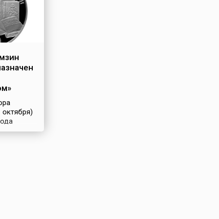
амзин
назначен
ом»
ора
1 октября)
года
ович
о же
л
начен
, что дало
ть
как в
 и в других