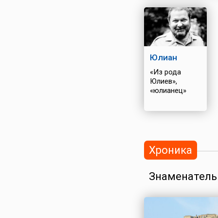
Юлиан
«Из рода
Юлиев»,
«юлианец»
Хроника
Знаменатель