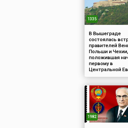
1335
В Вышеграде
состоялась вст
правителей Вен
Польши и Чехии
положившая на
первому в
Центральной Е
военно-
политическому 
На протяжении нес
столетий Вышегра
являлся центром
венгерского короле
Здесь епископы
1982
короновали насле
принцев, присягали