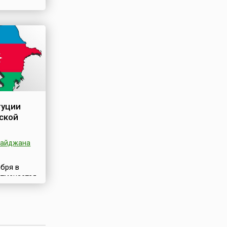
м, так и
ние
туции
ской
байджана
бря в
тмечается
й
ь
ой
рб.