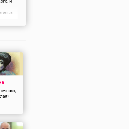
ого, и
стивых
е. Брат
свое
 В
на
нечная»,
тлая»