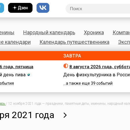
енины
Народный календарь
Хроника
Компа
е календари
Календарь путешественника
Эксп
ЗАВТРА
6 года, пятница
8 августа 2026 года, суббот
 день пива
День физкультурника в Росси
 события
...а также еще 39 событий
арь
/
12 ноября 2021 года — праздники, памятные даты, именины, народный кале
ря 2021 года