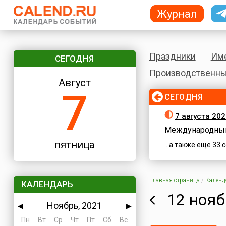
Журнал
Праздники
Им
СЕГОДНЯ
Производственны
Август
7
СЕГОДНЯ
7 августа 202
Международный
пятница
...а также еще 33
Главная страница
/
Календ
КАЛЕНДАРЬ
12 нояб
Ноябрь, 2021
◀
▶
Пн
Вт
Ср
Чт
Пт
Сб
Вс