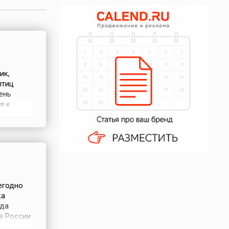
ик,
птиц
ень
я к
овку в
 чечёток,
у, в том
егодно
ка
ода
в России
смогут