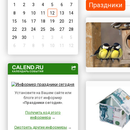
Праздники
1
2
3
4
5
6
7
8
9
10
11
12
13
14
15
16
17
18
19
20
21
22
23
24
25
26
27
28
29
30
1
2
3
4
5
6
7
8
9
10
11
12
Установите на Вашем сайте или
блоге этот информер
«Праздники сегодня»
.
Получить код этого
информера
→
Смотреть другие информеры
→