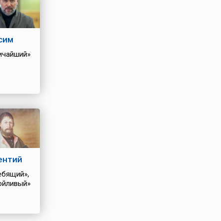
сим
ичайший»
ентий
ебящий»,
ойливый»