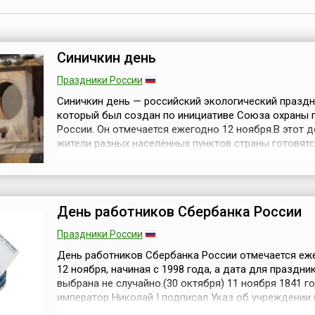
Синичкин день
Праздники России
Синичкин день — российский экологический праздн
который был создан по инициативе Союза охраны 
России. Он отмечается ежегодно 12 ноября.В этот д
жители разных населённых пунктов страны готовятс
встрече «зимних гостей» — птиц, остающихся на зим
российских регионах: синиц, щеглов, снегирей, соек,
свиристелей. Люди заготавливают для них подкормк
числе и «синичк...
День работников Сбербанка России
Праздники России
День работников Сбербанка России отмечается еж
12 ноября, начиная с 1998 года, а дата для праздни
выбрана не случайно.(30 октября) 11 ноября 1841 г
император Николай I подписал Указ об учреждении 
сберегательных касс. «По уважении пользы, какую 