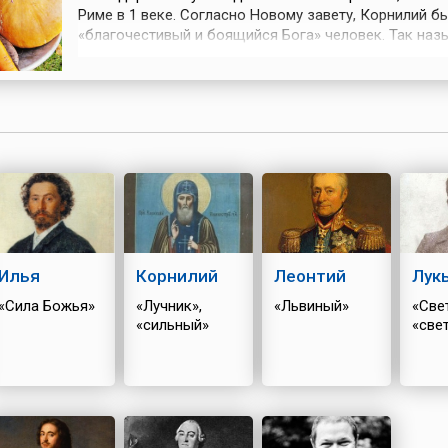
Риме в 1 веке. Согласно Новому завету, Корнилий б
«благочестивый и боящийся Бога» человек. Так наз
язычников, которые почитали Бога Израиля, но не в
в иудейскую общину. Однажды Корнилию явился ан
велел найти святого Петра. Мужчина выполнил указа
Петр крестил его в своем д...
Илья
Корнилий
Леонтий
Лук
«Сила Божья»
«Лучник»,
«Львиный»
«Свет
«сильный»
«све