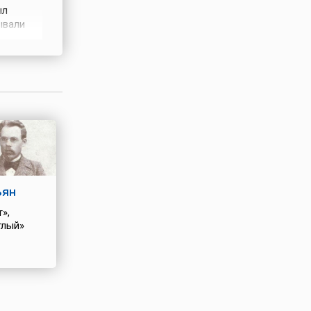
ыл
ывали
ступали
гел и
ние, и
ьян
»,
тлый»