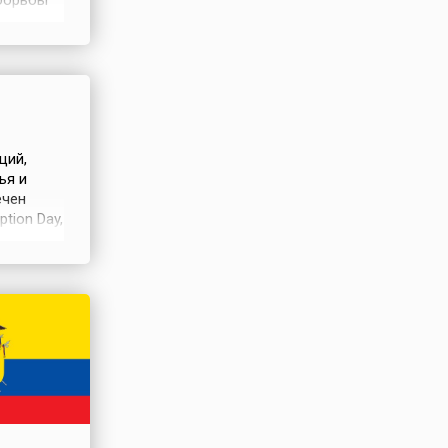
борьбы
ational
является
ции
ций,
ья и
ечен
tion Day,
ный День
ная на
е цель —