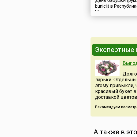
День бабушки (рум.
bunicii) в Республик
Молдове учрежден
Постановлением
Правительства № 1
12 сентября 2007 г
отмечается ежегод
последнюю суббот
сентября.Также в 
Экспертные
документе прописа
«Министерствам и 
Выгод
органам центральн
местного публично
Долго
управления совмес
ларьки. Отдельны
неправительствен
этому привыкли, 
организациями
красивый букет в 
обеспечивать
доставкой цветов
организацию и про
мероприятий в рамка
Рекомендуем посмотр
А также в эт