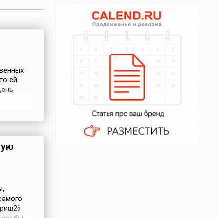
твенных
то ей
День
ние для
маляет
еще один
ную
ы,
самого
рриш26