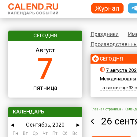
Журнал
Праздники
Им
СЕГОДНЯ
Производственны
Август
7
СЕГОДНЯ
7 августа 202
Международный
пятница
...а также еще 33
Главная страница
/
Календ
КАЛЕНДАРЬ
26 сент
Сентябрь, 2020
◀
▶
Пн
Вт
Ср
Чт
Пт
Сб
Вс