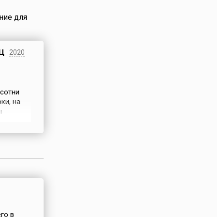
ние для
ц
2020
 сотни
ки, на
ы
 как
на
го в