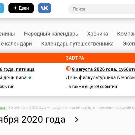
енины
Народный календарь
Хроника
Компа
е календари
Календарь путешественника
Эксп
ЗАВТРА
6 года, пятница
8 августа 2026 года, суббот
 день пива
День физкультурника в Росси
 события
...а также еще 39 событий
арь
/
26 сентября 2020 года — праздники, памятные даты, именины, народный ка
ября 2020 года