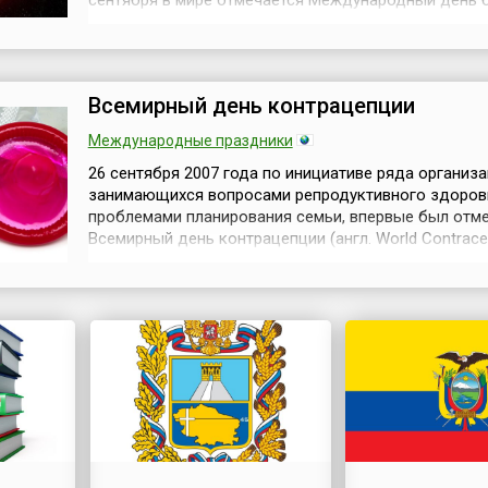
сентября в мире отмечается Международный день 
за полную ликвидацию ядерного оружия (англ. Intern
Day for the Total Elimination of Nuclear Weapons). Он 
одним из международных дней в системе Организа
Объединённых н...
Всемирный день контрацепции
Международные праздники
26 сентября 2007 года по инициативе ряда организа
занимающихся вопросами репродуктивного здоров
проблемами планирования семьи, впервые был отм
Всемирный день контрацепции (англ. World Contracep
WCD), и с тех пор он проводится ежегодно. Всемир
контрацепции — долгосрочная кампания, направлен
всех женщин и мужчин репродуктивного возраста. Е
снижение высо...