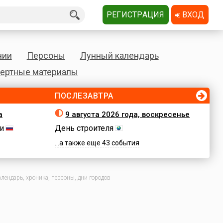
РЕГИСТРАЦИЯ
ВХОД
нии
Персоны
Лунный календарь
ертные материалы
ПОСЛЕЗАВТРА
а
9 августа 2026 года, воскресенье
и
День строителя
...а также еще 43 события
лендарь, хроника, персоны, дни городов