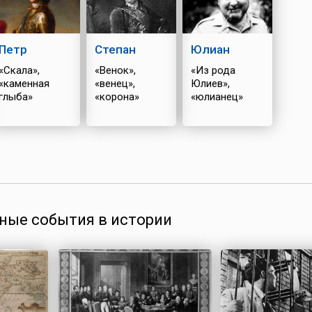
Петр
Степан
Юлиан
«Скала»,
«Венок»,
«Из рода
«каменная
«венец»,
Юлиев»,
глыба»
«корона»
«юлианец»
ные события в истории