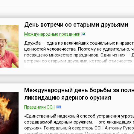
День встречи со старыми друзьями
Международные праздники
Дружба — одна из величайших социальных и нравс
ценностей человечества. Поэтому не удивительно, ч
посвящено множество праздников. Один из них — 
встречи со старыми друзьями, который отмечается
ежегодно 26 сентября. Хотя основатели и обоснова
выбора даты праздника — не известны, но это не у
его значимости и актуальности. Ведь этот день — 
повод, чтобы вспомнить о...
Международный день борьбы за пол
ликвидацию ядерного оружия
Праздники ООН
«Единственный надежный способ устранения угроз
создаваемой ядерным оружием, — это ликвидация 
оружия». Генеральный секретарь ООН Антониу Гуте