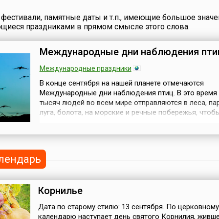
фестивали, памятные даты и т.п., имеющие большое значе
ющиеся праздниками в прямом смысле этого слова.
Международные дни наблюдения пти
Международные праздники
В конце сентября на нашей планете отмечаются
Международные дни наблюдения птиц. В это время
тысяч людей во всем мире отправляются в леса, пар
луга, болота, на морские и речные побережья, чтоб
наблюдать за пернатыми в естественных для них
условиях.Эта экологическая акция позиционируется
новый вид отдыха для населения Земли. Впервые о
прошла в 1993 году по инициативе Междунаро...
лендарь
Корнилье
Дата по старому стилю: 13 сентября. По церковному
календарю наступает день святого Корнилия, живше