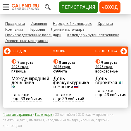
РЕГИСТРАЦИЯ
ВХОД
Праздники
Именины
Народный календарь
Хроника
Компании
Персоны
Лунный календарь
Производственные календари
Календарь путешественника
Экспертные материалы
СЕГОДНЯ
ЗАВТРА
ПОСЛЕЗАВТРА
7 августа
8 августа
9 августа
2026 года,
2026 года,
2026 года,
пятница
суббота
воскресенье
Международный
День
День
день пива
физкультурника
строителя
в России
...а также
...а также
...а также
еще 43 события
еще 33 события
еще 39 событий
Главная страница
/
Календарь
/
22 сентября 2020 года — праздники,
памятные даты, именины, народный календарь, хроника, персоны,
дни городов