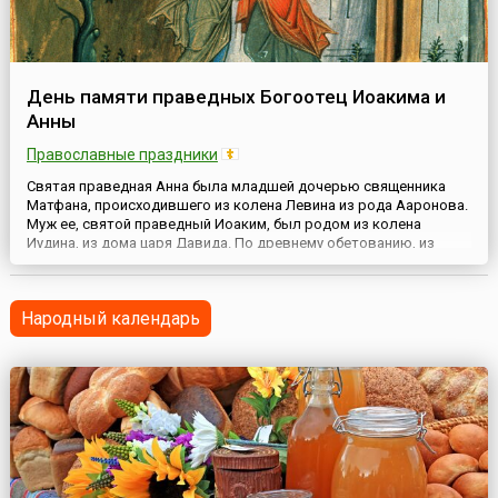
День памяти праведных Богоотец Иоакима и
Анны
Православные праздники
Святая праведная Анна была младшей дочерью священника
Матфана, происходившего из колена Левина из рода Ааронова.
Муж ее, святой праведный Иоаким, был родом из колена
Иудина, из дома царя Давида. По древнему обетованию, из
рода Давидова должен был произойти Мессия. Супруги жили в
Назарете Галилейском. Ежегодно они отдавали две трети своих
доходов в Иерусалимский храм и бедным. По особому
Народный календарь
Промыслу Б...