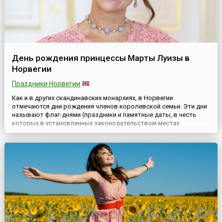
День рождения принцессы Марты Луизы в
Норвегии
Праздники Норвегии
Как и в других скандинавских монархиях, в Норвегии
отмечаются дни рождения членов королевской семьи. Эти дни
называют флаг-днями (праздники и памятные даты, в честь
которых в установленных законодательством местах
поднимается государственный флаг).22 сентября в Норвегии
отмечается День рождения принцессы Марты Луизы (норв.
Märtha Louise, 22 сентября 1971 года), старшей дочери короля
Норвегии Х...