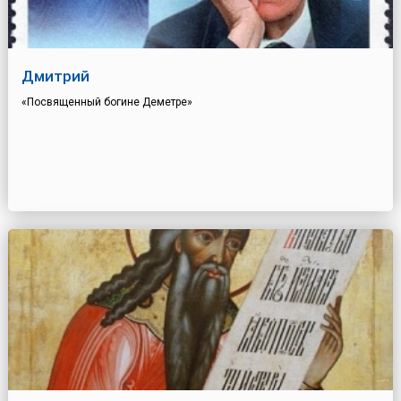
Дмитрий
«Посвященный богине Деметре»