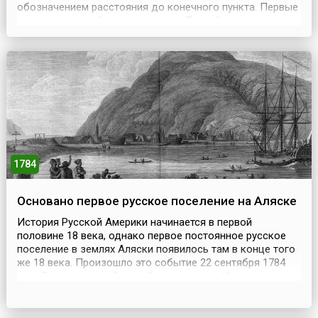
обозначением расстояния до конечного пункта. Первые
верстовые столбы на дорогах от Петербурга до
Царского Села и Петергофа также были деревянными.
Такие дороги назывались столбовыми. 22 сентября 1764
года в царствование Екатерины II комиссия о кам...
1784
Основано первое русское поселение на Аляске
История Русской Америки начинается в первой
половине 18 века, однако первое постоянное русское
поселение в землях Аляски появилось там в конце того
же 18 века. Произошло это событие 22 сентября 1784
года.В тот день на берегу бухты острова Кадьяк,
расположенного южнее Аляски, русским купцом
Григорием Шелиховым было основано первое
постоянное поселение. По замыслу Шелихова