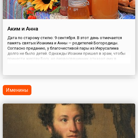
Аким и Анна
Дата по старому стилю: 9 сентября. В этот день отмечается
память святых Иоакима и Анны — родителей Богородицы.
Согласно преданию, у благочестивой пары из Иерусалима
долго не было детей. Однажды Иоаким пришел в храм, чтобы
принести жертву Богу, но первосвященник отказал ему в
проведении обряда. Он обосновал отказ тем, что Иоаким еще
не дал Израилю потомства.Тогда Иоаким в скорби удалился в
пуст...
Именины