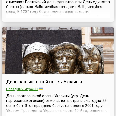
отмечают Балтийский день единства, или День единства
балтов (латыш. Baltu vienības diena, лит. Baltų vienybės
diena).В 1207 году Орден меченосцев захватил
территории ливов, в 1214 году — земли латгалов. Целью
ордена было получить военный, политический контроль
над Балтией и обратить балтийский народ в
католичество. 22 сентября 1236 года монахи ...
День партизанской славы Украины
Праздники Украины
День партизанской славы Украины (укр. День
партизанської слави) отмечается в стране ежегодно 22
сентября. Этот праздник был установлен в 2001 году
Указом Президента Украины, в честь 60-й годовщины с
начала подпольно-партизанского движения на Украине