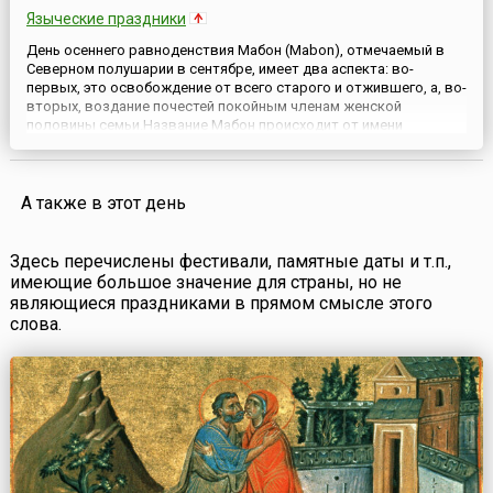
Языческие праздники
День осеннего равноденствия Мабон (Mabon), отмечаемый в
Северном полушарии в сентябре, имеет два аспекта: во-
первых, это освобождение от всего старого и отжившего, а, во-
вторых, воздание почестей покойным членам женской
половины семьи.Название Мабон происходит от имени
персонажа уэльской мифологии Mabon ap Modron,
символизировавшего мужское плодородие в цикле мифов о
короле Артуре. Колдуньи не...
А также в этот день
Здесь перечислены фестивали, памятные даты и т.п.,
имеющие большое значение для страны, но не
являющиеся праздниками в прямом смысле этого
слова.