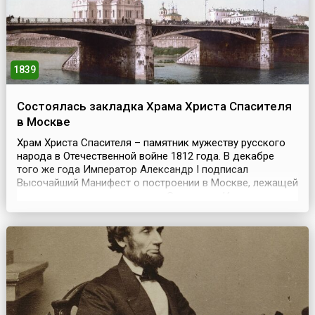
1839
Состоялась закладка Храма Христа Спасителя
в Москве
Храм Христа Спасителя – памятник мужеству русского
народа в Отечественной войне 1812 года. В декабре
того же года Император Александр I подписал
Высочайший Манифест о построении в Москве, лежащей
тогда в руинах, церкви во имя Спасителя. Идея
строительства воскрешала древнюю традицию обетных
храмов, возводившихся в знак благодарности Богу за
дарованную победу и в вечное поминовение о
погибших.В...