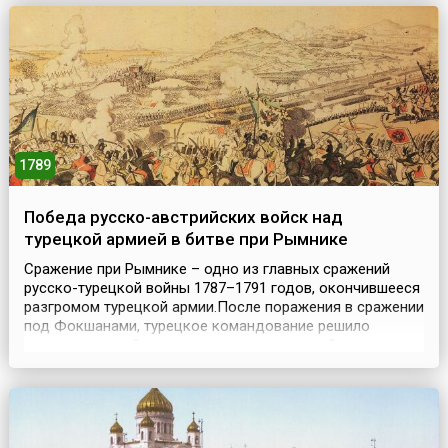
поселение должно было ...
1789
Победа русско-австрийских войск над
турецкой армией в битве при Рымнике
Сражение при Рымнике – одно из главных сражений
русско-турецкой войны 1787–1791 годов, окончившееся
разгромом турецкой армии.После поражения в сражении
под Фокшанами, турецкое командование решило
нанести главный удар в стык между австрийскими
войсками под руководством принца Кобургского и
русским отрядом А.В. Суворова. Турецкие отряды
численностью в 100 тысяч человек под
предводительством ...