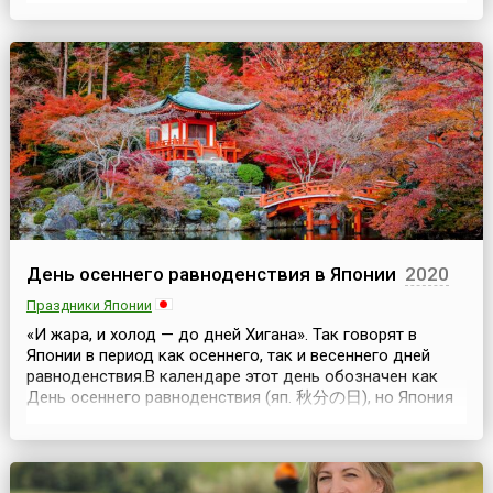
в годы Великой Отечественной войны, и отмечается как
дань всенародного уважения к тем, кто в суровое
военное время боролся с фашистами в глубокому...
День осеннего равноденствия в Японии
2020
Праздники Японии
«И жара, и холод — до дней Хигана». Так говорят в
Японии в период как осеннего, так и весеннего дней
равноденствия.В календаре этот день обозначен как
День осеннего равноденствия (яп. 秋分の日), но Япония
празднует не столько уникальное астрономическое
явление, сколько исполняет уходящие в глубины
истории обряды буддийского праздника Хиган (яп. 彼岸,
«другой берег»). Согласно Закону «О националь...