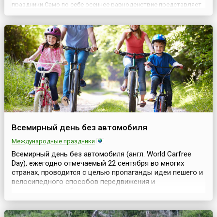
праздники.Само по себе осеннее равноденствие представляет
собой астрономическое явление, связанное с пересечением
Солнцем небесного экватора. Линия светового раздела
планеты на освещ...
Всемирный день без автомобиля
Международные праздники
Всемирный день без автомобиля (англ. World Carfree
Day), ежегодно отмечаемый 22 сентября во многих
странах, проводится с целью пропаганды идеи пешего и
велосипедного способов передвижения и
использования общественного транспорта, а также
напоминания обществу о вреде чрезмерного
использования автомобиля для природы и человека.