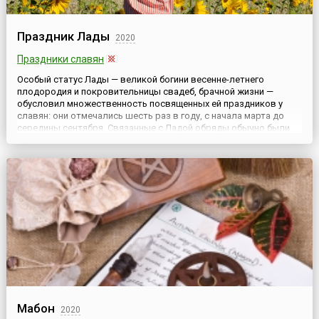
Праздник Лады
2020
Праздники славян
Особый статус Лады — великой богини весенне-летнего
плодородия и покровительницы свадеб, брачной жизни —
обусловил множественность посвященных ей праздников у
славян: они отмечались шесть раз в году, с начала марта до
середины сентября. Связанные с Ладой обряды обычно были
приурочены к весенне-летнему и осеннему циклу праздников.В
частности, именно у Лады и ее дочери Лели (Лельник)
испрашивали...
Мабон
2020