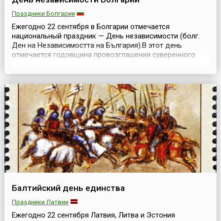
Праздники Болгарии
Ежегодно 22 сентября в Болгарии отмечается
национальный праздник — День независимости (болг.
Ден на Независимостта на България).В этот день
отмечается годовщина провозглашения суверенного
Болгарского царства в 1908 году. До этого времени
Болгарское княжество формально являлось вассалом
Османской империи и во всех внешнеполитических актах
просило одобрения турецкого султана. 22 сентября 190...
Балтийский день единства
Праздники Латвии
Ежегодно 22 сентября Латвия, Литва и Эстония