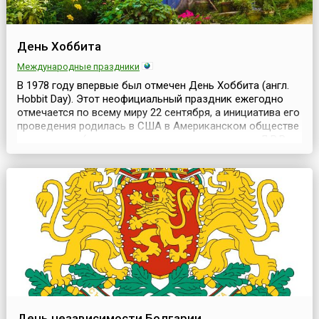
День Хоббита
Международные праздники
В 1978 году впервые был отмечен День Хоббита (англ.
Hobbit Day). Этот неофициальный праздник ежегодно
отмечается по всему миру 22 сентября, а инициатива его
проведения родилась в США в Американском обществе
толкинистов (поклонников творчества писателя Д.Р.Р.
Толкина). Созданный ярким, глубоким и многогранным
талантом писателя сказочный мир, или даже Вселенная,
покорили сердца многих миллионов ...
День независимости Болгарии