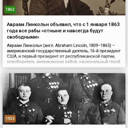
1862
Aвраам Линкольн объявил, что с 1 января 1863
года все рабы «отныне и навсегда будут
свободными»
Авраам Линкольн (англ. Abraham Lincoln, 1809–1865) –
американский государственный деятель, 16-й президент
США, и первый президент от республиканской партии,
освободитель американских рабов, национальный герой
американского народа. Линкольн выступал против
расширения рабства на новые территории, и стал одним
из инициаторов создания Республиканской партии, от
которой и был избран в президенты страны...
1935