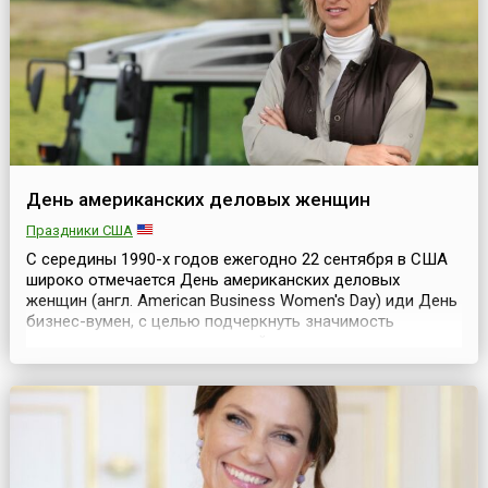
День американских деловых женщин
Праздники США
С середины 1990-х годов ежегодно 22 сентября в США
широко отмечается День американских деловых
женщин (англ. American Business Women's Day) иди День
бизнес-вумен, с целью подчеркнуть значимость
женского труда и несомненный вклад женщин в
создание образа современной Америки, как
экономически устойчивого и благополучного
государства.Инициатором создания этого праздника
стала организация деловых ...