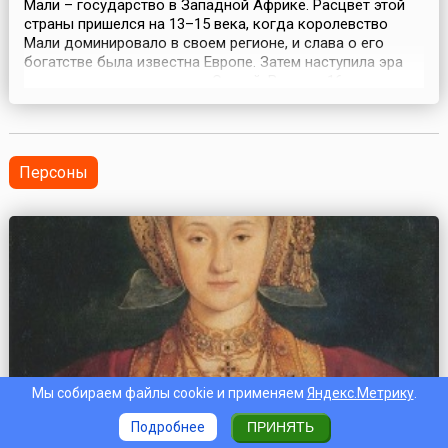
Мали – государство в Западной Африке. Расцвет этой
страны пришелся на 13–15 века, когда королевство
Мали доминировало в своем регионе, и слава о его
богатстве была известна Европе. Затем наступила эра
могущественного царства Сонгай. В конце 16 столетия
оно было разграблено марокканцами и распалось на
ряд мелких государств, ставших легкой добычей
колонизаторов. С конца 19 века и до 1946 года ег...
Персоны
Мы собираем файлы cookie и применяем
Яндекс.Метрику
.
Подробнее
ПРИНЯТЬ
1515
—
1557