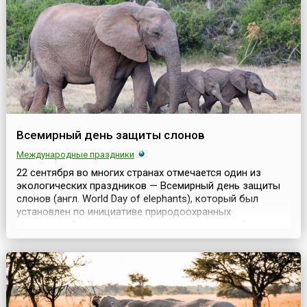
Ведь на долю транспорта приходится более 70%
загрязнения атмосферы.Г...
Всемирный день защиты слонов
Международные праздники
22 сентября во многих странах отмечается один из
экологических праздников — Всемирный день защиты
слонов (англ. World Day of elephants), который был
установлен по инициативе природоохранных
организаций, экологов и неравнодушных людей,
обеспокоенных сокращением численности этих
животных. У кого-то данный факт может вызвать
изумление, но, увы, сегодня и такие толстокожие
гиганты нуждаются в защите. ...