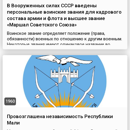
В Вооруженных силах СССР введены
персональные воинские звания для кадрового
состава армии и флота и высшее звание
«Маршал Советского Союза»
Воинское звание определяет положение (права,
обязанности) военных по отношению к другим военным.
Некоторые звания имеют одинаковое название во
многих странах. Например, к таким относятся: рядовой,
ефрейтор, сержант, лейтенант, капитан, полковник,
генерал, адмирал, маршал и другие.Впервые на Руси
воинские звания появились в середине 16 века в
стрелецком войске, но сохранялись только во время
сл...
1960
Провозглашена независимость Республики
Мали