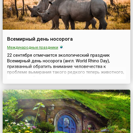
Всемирный день носорога
Международные праздники
22 сентября отмечается экологический праздник
Всемирный день носорога (англ. World Rhino Day),
призванный обратить внимание человечества к
проблеме вымирания такого редкого теперь животного,
как носорог.Биологическое разнообразие видов на
планете Земля продолжает сокращаться, причём
касается это, в том числе, и животных, названия которых
известны каждому человеку с детства. Среди них
оказался ...