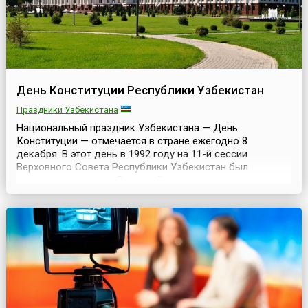
День Конституции Республики Узбекистан
Праздники Узбекистана
Национальный праздник Узбекистана — День
Конституции — отмечается в стране ежегодно 8
декабря. В этот день в 1992 году на 11-й сессии
Верховного Совета Республики Узбекистан был
единогласно принят Основной закон страны —
Конституция Узбекистана как независимого
суверенного государства.В тот же день президент
Республики Ислам Каримов подписал законы «О
принятии Конституции Республики Узбекистан...