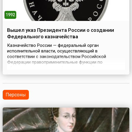
1992
Вышел указ Президента России о создании
Федерального казначейства
Казначейство России — федеральный орган
исполнительной власти, осуществляющий в
соответствии с законодательством Российской
Федерации правоприменительные функции по
обеспечению исполнения федерального бюджета,
кассовому обслуживанию исполнения бюджетов
бюджетной системы Российской Федерации,
предварительному и текущему контролю за ведением
операций со средствами федерального бюджета
Персоны
главными распо...