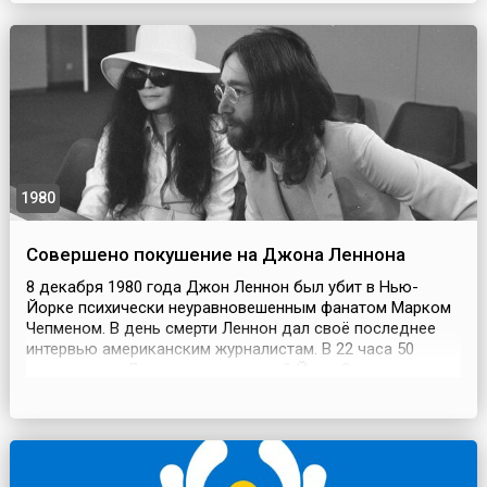
императора Николая I, по чьему велению она и была
создана. Академия, которая получила название Импер...
1980
Совершено покушение на Джона Леннона
8 декабря 1980 года Джон Леннон был убит в Нью-
Йорке психически неуравновешенным фанатом Марком
Чепменом. В день смерти Леннон дал своё последнее
интервью американским журналистам. В 22 часа 50
минут, когда Джон вместе с женой Йоко Оно,
возвратившись из студии звукозаписи Hit Factory,
входили под арку своего дома, Чепмен сделал пять
выстрелов ему в спину. Привратник вызвал полицейских,
кот...