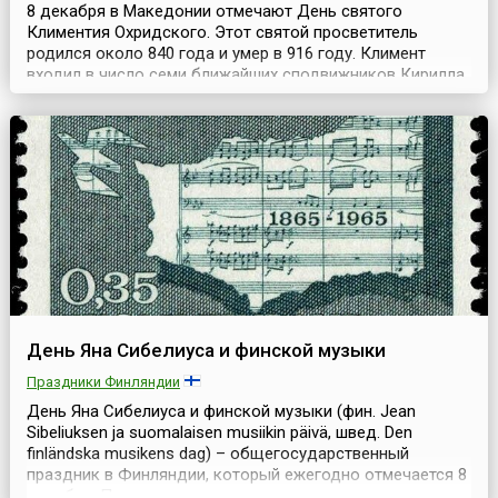
8 декабря в Македонии отмечают День святого
Климентия Охридского. Этот святой просветитель
родился около 840 года и умер в 916 году. Климент
входил в число семи ближайших сподвижников Кирилла
и Мефодия, приложил немало усилий для
распространения славянской письменности.
Просветительской деятельностью Климентий занимался
а городи Охрид, расположенном на территории
современной Македонии.После см...
День Яна Сибелиуса и финской музыки
Праздники Финляндии
День Яна Сибелиуса и финской музыки (фин. Jean
Sibeliuksen ja suomalaisen musiikin päivä, швед. Den
finländska musikens dag) – общегосударственный
праздник в Финляндии, который ежегодно отмечается 8
декабря. Праздник приурочен ко дню рождения