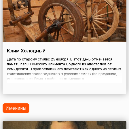
Клим Холодный
Дата по старому стилю: 25 ноября. В этот день отмечается
память папы Римского Климента I, одного из апостолов от
семидесяти. В православии его почитают как одного из первых
христианских проповедников в русских землях (по преданию,
его сослали из Рима в район современного
Севастополя).Исторических свидетельств о Клименте
сохранилось мало. Согласно православному житию,
написанному позже, Климент...
Именины