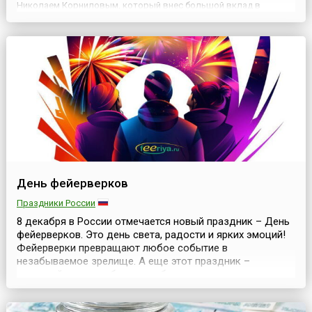
Николаем Корниловым, который внес большой вклад в
развитие современной живописи. Это не единственная дата,
связанная с профессией художника. Украина празднует этот
день в октябре, а в...
День фейерверков
Праздники России
8 декабря в России отмечается новый праздник – День
фейерверков. Это день света, радости и ярких эмоций!
Фейерверки превращают любое событие в
незабываемое зрелище. А еще этот праздник –
отличный повод собраться с близкими, вместе
посмотреть на огненные шоу и наполниться атмосферой
волшебства.Почему 8 декабря?Говорят, именно в этот