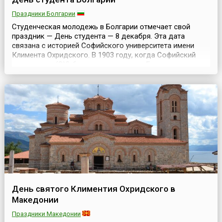
Праздники Болгарии
Студенческая молодежь в Болгарии отмечает свой
праздник — День студента — 8 декабря. Эта дата
связана с историей Софийского университета имени
Климента Охридского. В 1903 году, когда Софийский
университет (СУ) был единственным в Болгарии высшим
учебным заведением, академический совет при СУ
решил объявить 8 декабря патронным праздником
университета. По церковному календарю именно тогда
отмечал...
День святого Климентия Охридского в
Македонии
Праздники Македонии