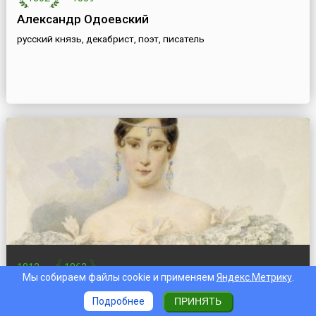
Александр Одоевский
русский князь, декабрист, поэт, писатель
1812
—
1863
Мы собираем файлы cookie и применяем
Яндекс.Метрику
.
Наталья Гончарова (Пушкина-Ланская)
Подробнее
ПРИНЯТЬ
русская аристократка, супруга великого русского поэта А.С.