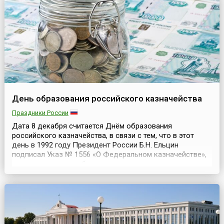
день полвека назад на рынках России начинали
продавать хло...
День образования российского казначейства
Праздники России
Дата 8 декабря считается Днём образования
российского казначейства, в связи с тем, что в этот
день в 1992 году Президент России Б.Н. Ельцин
подписал Указ № 1556 «О Федеральном казначействе»,
согласно которому была создана система органов
Федерального казначейства РФ.История казначейства
неотделима от истории развития Российского
государства в целом. А зарождение этой службы
произошло ещё во вр...