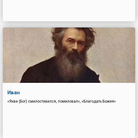
Иван
«Яхве (Бог) смилостивился, помиловал», «Благодать Божия»