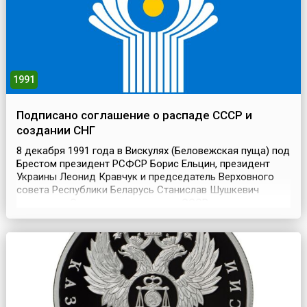
1991
Подписано соглашение о распаде СССР и
создании СНГ
8 декабря 1991 года в Вискулях (Беловежская пуща) под
Брестом президент РСФСР Борис Ельцин, президент
Украины Леонид Кравчук и председатель Верховного
совета Республики Беларусь Станислав Шушкевич
подписали Соглашение о распаде СССР и о создании
Содружества Независимых Государств (СНГ).Этот
документ вошел в историю как «Беловежское
соглашение», в его преамбуле говорилось, что «Союз
ССР как суб...