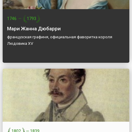
1746
—
1793
Мари Жанна Дюбарри
французская графиня, официальная фаворитка короля
Людовика XV
1802
—
1839