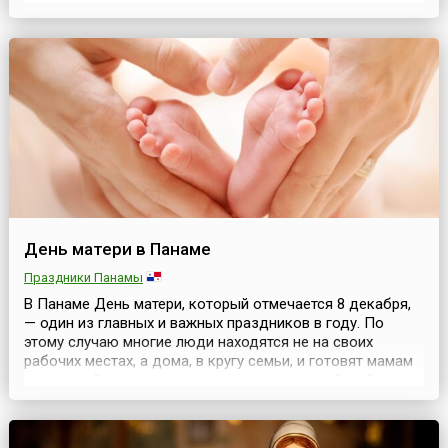
великого композитора Яна Сибелиуса (фин. и швед. Jean
Sibelius, 1865-1957), а свой официальный статус он
получил в 2011 году. С тех пор традиционно на фл...
День матери в Панаме
Праздники Панамы
В Панаме День матери, который отмечается 8 декабря,
— один из главных и важных праздников в году. По
этому случаю многие люди находятся не на своих
рабочих местах, а дома, в кругу семьи, и готовят мамам
настоящий праздник, окружая их теплом, заботой и
любовью. В этот день все вертится вокруг мам, и, тем не
менее, традиции празднования этого дня очень сильно
зависят от каждой конкретной семьи. ...