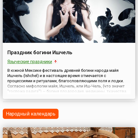
Праздник богини Ишчель
Языческие праздники
В южной Мексике фестиваль древней богини народа майя
Ишчель (Ishchel) и в настоящее время отмечается с
процессиями и ритуалами, благословляющими поля и лодки.
Согласно мифологии майя, Ишчель, или Иш-Чель, (что значит
"госпожа радуга") — богиня плодородия, медицины, ткачества,
деторождения, супруга верховного бога Ицамны. В некоторых
легендах Ишчель известна еще и под именем Повелительницы ...
Народный календарь