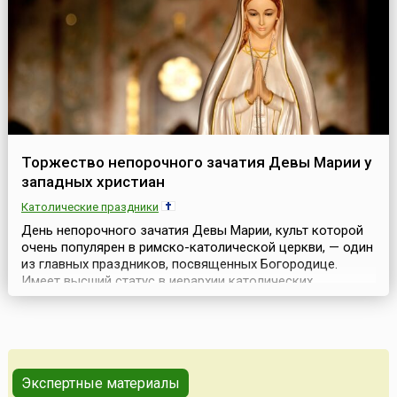
Торжество непорочного зачатия Девы Марии у
западных христиан
Католические праздники
День непорочного зачатия Девы Марии, культ которой
очень популярен в римско-католической церкви, — один
из главных праздников, посвященных Богородице.
Имеет высший статус в иерархии католических
праздников — торжества. Во всех европейских костелах
в этот день совершаются торжественные
богослужения.Непорочное зачатие Девы Марии (лат.
Immaculata conceptio) — католический догмат, согласно
котором...
Экспертные материалы