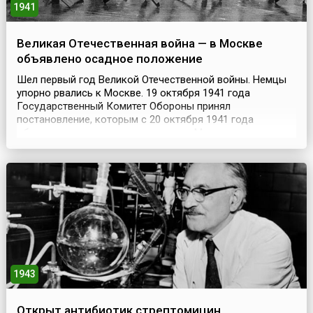
1941
Великая Отечественная война — в Москве
объявлено осадное положение
Шел первый год Великой Отечественной войны. Немцы
упорно рвались к Москве. 19 октября 1941 года
Государственный Комитет Обороны принял
постановление, которым с 20 октября 1941 года
объявлялось осадное положение в Москве и
прилегающих к городу районах. Постановление, в
частности, предписывало «нарушителей порядка
немедля привлекать к ответственности с передачей
суду военного трибунала, а пр...
1943
Открыт антибиотик стрептомицин