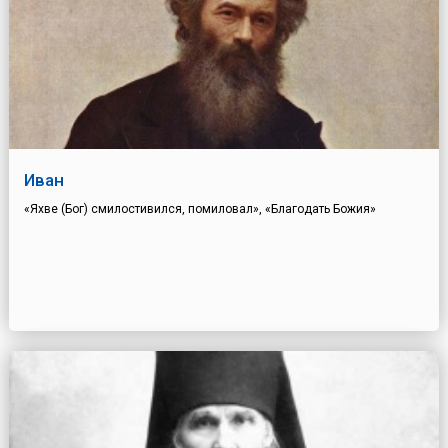
Иван
«Яхве (Бог) смилостивился, помиловал», «Благодать Божия»