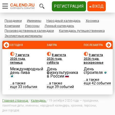
РЕГИСТРАЦИЯ
ВХОД
Праздники
Именины
Народный календарь
Хроника
Компании
Персоны
Лунный календарь
Производственные календари
Календарь путешественника
Экспертные материалы
СЕГОДНЯ
ЗАВТРА
ПОСЛЕЗАВТРА
7 августа
8 августа
9 августа
2026 года,
2026 года,
2026 года,
пятница
суббота
воскресенье
Международный
День
День
день пива
физкультурника
строителя
в России
...а также
...а также
...а также
еще 42 события
еще 33 события
еще 39 событий
Главная страница
/
Календарь
/
19 октября 2020 года — праздники,
памятные даты, именины, народный календарь, хроника, персоны,
дни городов