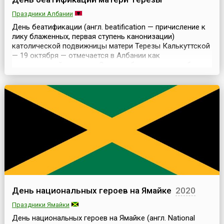
Праздники Албании
День беатификации (англ. beatification — причисление к
лику блаженных, первая ступень канонизации)
католической подвижницы матери Терезы Калькуттской
— 19 октября — отмечается в Албании как
национальный праздник.Сегодня большинство албанцев
считают ее самой выдающейся представительницей
своего народа. Имя матери Терезы носит
международный аэропорт Тираны и самая большая
больница албанской стол...
День национальных героев на Ямайке
2020
Праздники Ямайки
День национальных героев на Ямайке (англ. National