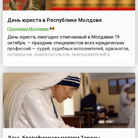
День юриста в Республике Молдове
Праздники Молдавии
День юриста, ежегодно отмечаемый в Молдавии 19
октября, — праздник специалистов всех юридических
профессий — судей, судебных исполнителей, адвокатов,
нотариусов, юрисконсультов, преподавателей и
студентов юридических факультетов учебных
заведений, всех тех, кто стремится стать
юристом.Сегодня принимают поздравления
профессионалы юридического дела, на кого возложена
или будет возложена огромная...
День беатификации матери Терезы