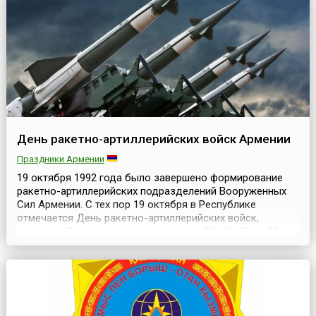
День ракетно-артиллерийских войск Армении
Праздники Армении
19 октября 1992 года было завершено формирование
ракетно-артиллерийских подразделений Вооруженных
Сил Армении. С тех пор 19 октября в Республике
отмечается День ракетно-артиллерийских войск,
согласно Приказу министра обороны РА № 471 от 30
октября 1993 года. В советское время в Армянской ССР
функционировали широко известные в Союзе
предприятия военно-промышленного комплекса,
которые, по некото...