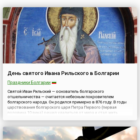
День святого Ивана Рильского в Болгарии
Праздники Болгарии
Святой Иван Рильский — основатель болгарского
отшельничества — считается небесным покровителем
болгарского народа. Он родился примерно в 876 году. В годы
царствования болгарского царя Петра Первого (первая
половина 10 века) решил удалиться от мира и стал жить
отшельником в горе Рила. Иван Рильский был причислен к лику
святых еще при жизни, и легенды повествуют, что дикие
животные сами нахо...