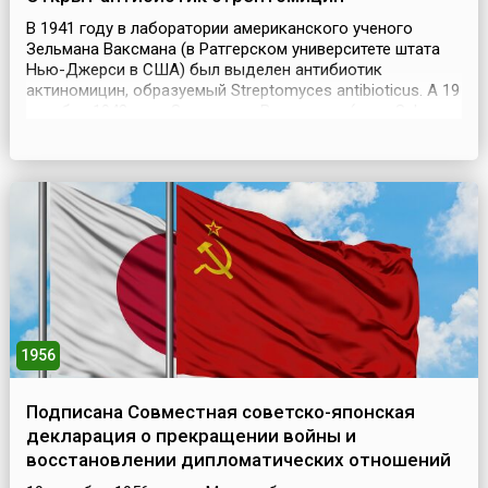
В 1941 году в лаборатории американского ученого
Зельмана Ваксмана (в Ратгерском университете штата
Нью-Джерси в США) был выделен антибиотик
актиномицин, образуемый Streptomyces antibioticus. А 19
октября 1943 года Зельманом Ваксманом (англ. Selman
Waksman, 1888–1973) и Альбертом Шатцем (англ. Albert
Schatz, 1920–2005) был выделен стрептотрицин,
образуемый Sir. lavendulae. Однако эти антибиотич...
1956
Подписана Совместная советско-японская
декларация о прекращении войны и
восстановлении дипломатических отношений