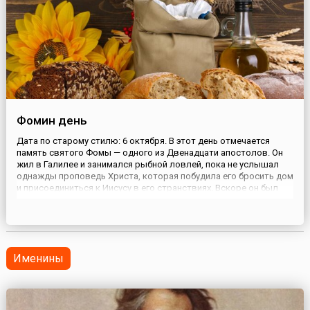
Фомин день
Дата по старому стилю: 6 октября. В этот день отмечается
память святого Фомы — одного из Двенадцати апостолов. Он
жил в Галилее и занимался рыбной ловлей, пока не услышал
однажды проповедь Христа, которая побудила его бросить дом
и присоединиться к Иисусу в его странствиях. Вскоре он был
избран в число ближайших учеников. По преданию, Фому
прозвали «близнецом», поскольку внешне он был очень похож
...
Именины