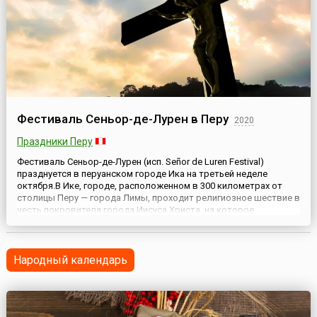
Фестиваль Сеньор-де-Лурен в Перу
2020
Праздники Перу
Фестиваль Сеньор-де-Лурен (исп. Señor de Luren Festival)
празднуется в перуанском городе Ика на третьей неделе
октября.В Ике, городе, расположенном в 300 километрах от
столицы Перу — города Лимы, проходит религиозное шествие в
честь покровителя города Иисуса Христа, на которое
собирается большое количество местных жителей и туристов,
и организовываются красочные ярмарки, игры и другие
развлека...
Народный календарь