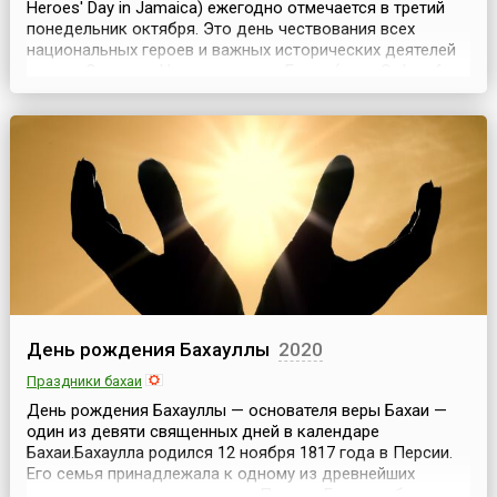
Heroes' Day in Jamaica) ежегодно отмечается в третий
понедельник октября. Это день чествования всех
национальных героев и важных исторических деятелей
страны.Орденом Национального Героя (англ. Order of
National Hero) награждаются граждане Ямайки за
выдающиеся заслуги перед страной — заслуги наиболее
значимого для Ямайки характера. Орден являет...
День рождения Бахауллы
2020
Праздники бахаи
День рождения Бахауллы — основателя веры Бахаи —
один из девяти священных дней в календаре
Бахаи.Бахаулла родился 12 ноября 1817 года в Персии.
Его семья принадлежала к одному из древнейших
землевладельческих родов в Персии. Его отец был