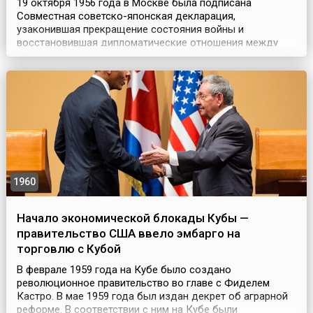
19 октября 1956 года в Москве была подписана
Совместная советско-японская декларация,
узаконившая прекращение состояния войны и
восстановившая дипломатические отношения между
двумя государствами. Документ подписали
председатель Совета министров СССР Николай
Булганин и премьер-министр Японии Итиро Хатояма. С
советской стороны декларацию также подписал
министр иностранных дел Дмитрий Шепилов, а с яп...
1960
Начало экономической блокады Кубы —
правительство США ввело эмбарго на
торговлю с Кубой
В феврале 1959 года на Кубе было создано
революционное правительство во главе с Фиделем
Кастро. В мае 1959 года был издан декрет об аграрной
реформе. В соответствии с ним на Кубе были