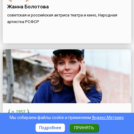
Жанна Болотова
советская и российская актриса театра и кино, Народная
артистка РСФСР
р. 1952
Мы собираем файлы cookie и применяем
Яндекс.Метрику
.
Вероника Кастро
Подробнее
ПРИНЯТЬ
мексиканская актриса, певица и телеведущая