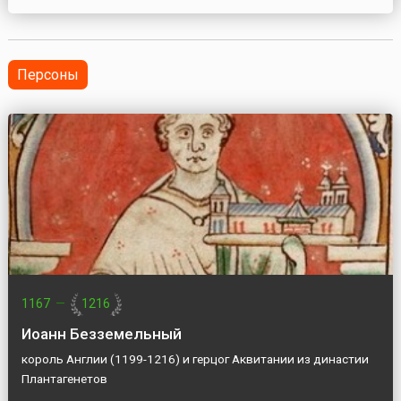
ликвидированы частные латифундии и землевладение
иностранцев. Более 40 процентов земель перешли в
государственный сектор сельского хозяйства,
остальные распределены среди крестьян. 22 июля 1960
Персоны
года правительство...
1167
—
1216
Иоанн Безземельный
король Англии (1199-1216) и герцог Аквитании из династии
Плантагенетов