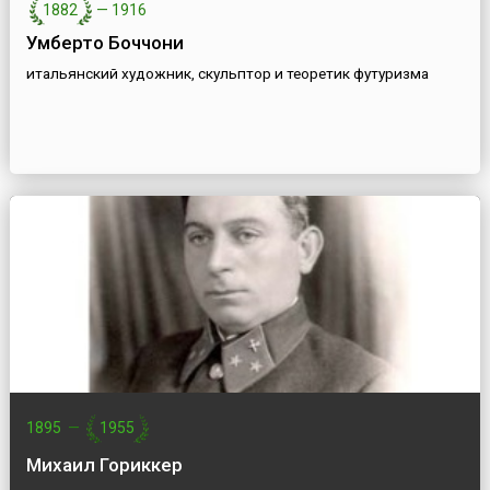
1882
—
1916
Умберто Боччони
итальянский художник, скульптор и теоретик футуризма
1895
—
1955
Михаил Гориккер