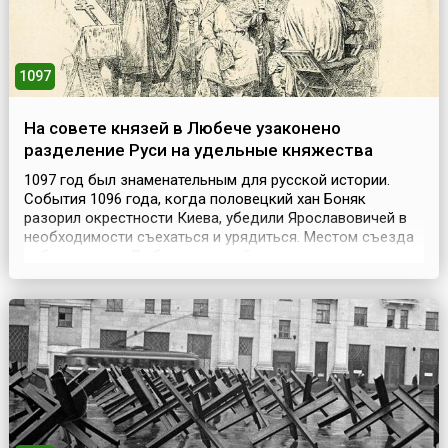
1097
На совете князей в Любече узаконено
разделение Руси на удельные княжества
1097 год был знаменательным для русской истории.
События 1096 года, когда половецкий хан Боняк
разорил окрестности Киева, убедили Ярославовичей в
необходимости съехаться и урядиться. Местом съезда
избрали город Любеч, стоявший на стыке киевских,
черниговских и смоленских земель. 19 октября 1097
года по подъемному мосту в Любеч въехали Владимир
Мономах, Святополк II, Давид Игоревич, их двоюродн...