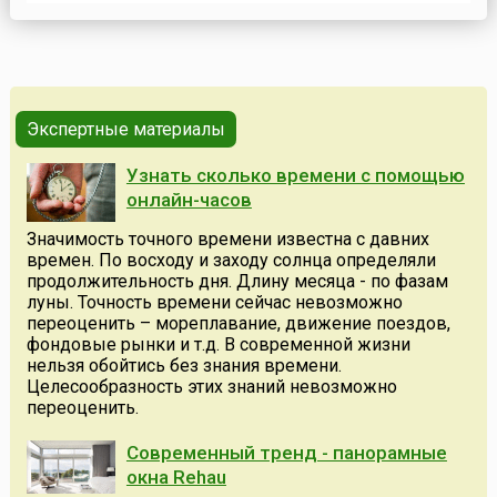
первым министром в провинции Мазендаран. Волнения,
вызванные новым откровением, и гонения со стороны
духовенства Персии привели к тому, что Бахаулла был
л...
Экспертные материалы
Узнать сколько времени с помощью
онлайн-часов
Значимость точного времени известна с давних
времен. По восходу и заходу солнца определяли
продолжительность дня. Длину месяца - по фазам
луны. Точность времени сейчас невозможно
переоценить – мореплавание, движение поездов,
фондовые рынки и т.д. В современной жизни
нельзя обойтись без знания времени.
Целесообразность этих знаний невозможно
переоценить.
Современный тренд - панорамные
окна Rehau