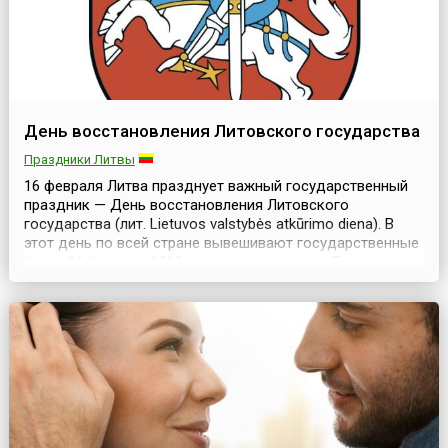
День восстановления Литовского государства
Праздники Литвы
16 февраля Литва празднует важный государственный
праздник — День восстановления Литовского
государства (лит. Lietuvos valstybės atkūrimo diena). В
этот день по всей стране вывешивают государственные
флаги.16 февраля 1918 года на заседании в Вильнюсе
наделенный полномочиями народа Совет Литвы
провозгласил восстановление независимого
демократического Литовского государства, подписав
Акт о незав...