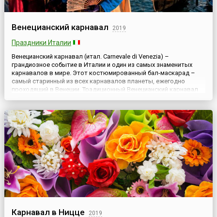
Венецианский карнавал
2019
Праздники Италии
Венецианский карнавал (итал. Carnevale di Venezia) –
грандиозное событие в Италии и один из самых знаменитых
карнавалов в мире. Этот костюмированный бал-маскарад –
самый старинный из всех карнавалов планеты, ежегодно
проходящий в Венеции. Традиционный Венецианский карнавал
продолжается более двух недель – дата его открытия зависит
от начала католического Великого поста, а заканчивается он
нака...
Карнавал в Ницце
2019