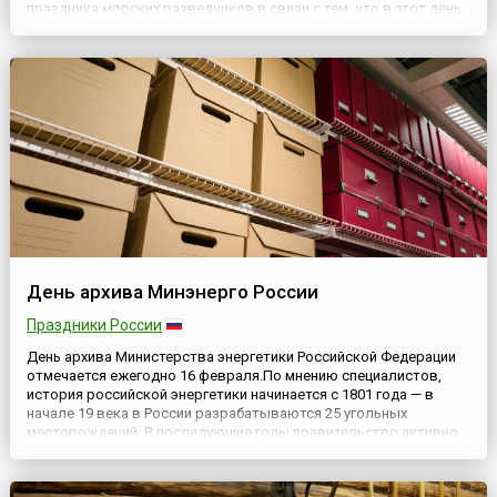
праздника морских разведчиков в связи с тем, что в этот день
в 1938 году приказом наркома ВМФ СССР все вопросы военно-
морской разведки перешли в ведение вновь созданного
Разведыват...
День архива Минэнерго России
Праздники России
День архива Министерства энергетики Российской Федерации
отмечается ежегодно 16 февраля.По мнению специалистов,
история российской энергетики начинается с 1801 года — в
начале 19 века в России разрабатываются 25 угольных
месторождений. В последующие годы правительство активно
проводит политику развития и укрепления энергетических
отраслей промышленности. Уже в середине 19 века в
Российской имп...