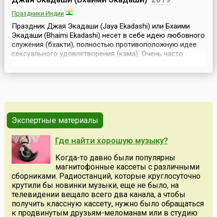
Праздники Индии
Праздник Джая Экадаши (Jaya Ekadashi) или Бхаими
Экадаши (Bhaimi Ekadashi) несет в себе идею любовного
служения (бхакти), полностью противоположную идее
сексуального удовлетворения (кама). Очень часто
Кришну, чье имя переводится как Источник Вечного
Наслаждения, являющегося олицетворением Чистой
Любви, путают с божеством вожделения и страсти,
который, согласно словарю Амара-коша, имеет пять
имен: ...
Экспертные материалы
Где найти хорошую музыку?
Когда-то давно были популярны
магнитофонные кассеты с различными
сборниками. Радиостанций, которые круглосуточно
крутили бы новинки музыки, еще не было, на
телевидении вещало всего два канала, а чтобы
получить классную кассету, нужно было обращаться
к продвинутым друзьям-меломанам или в студию