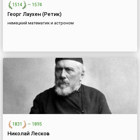
1514
—
1574
Георг Лаухен (Ретик)
немецкий математик и астроном
1831
—
1895
Николай Лесков