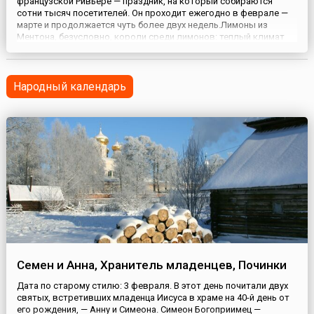
французской Ривьере — праздник, на который собираются
сотни тысяч посетителей. Он проходит ежегодно в феврале —
марте и продолжается чуть более двух недель.Лимоны из
Ментона, безусловно, короли среди лимонов: теплый климат
французской Ривьеры позволяет выращивать их
круглогодично. Снимают три урожая лимонов, самый большой
урожай — в ма...
Народный календарь
Семен и Анна, Хранитель младенцев, Починки
Дата по старому стилю: 3 февраля. В этот день почитали двух
святых, встретивших младенца Иисуса в храме на 40-й день от
его рождения, — Анну и Симеона. Симеон Богоприимец —