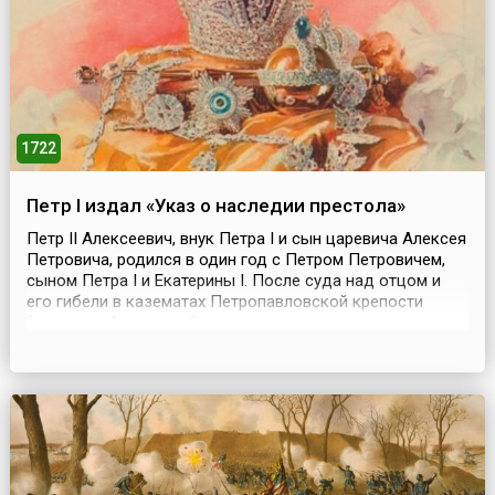
1722
Петр I издал «Указ о наследии престола»
Петр II Алексеевич, внук Петра I и сын царевича Алексея
Петровича, родился в один год с Петром Петровичем,
сыном Петра I и Екатерины I. После суда над отцом и
его гибели в казематах Петропавловской крепости
(царевича Алексея обвинили в подготовке заговора
против Петра I) у Петра II не было никаких шансов
занять российских престол. Однако смерть сына Петра
от второго брака (Петра Петровича) нео...