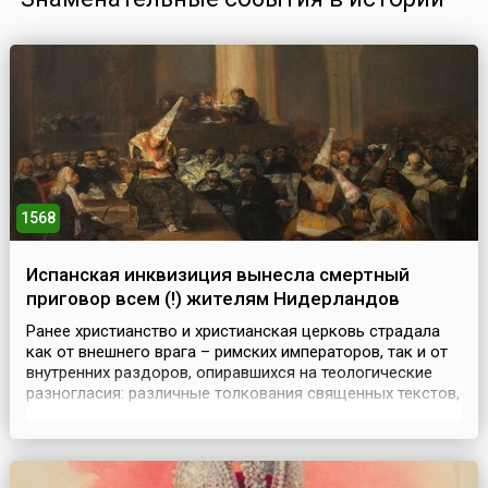
1568
Испанская инквизиция вынесла смертный
приговор всем (!) жителям Нидерландов
Ранее христианство и христианская церковь страдала
как от внешнего врага – римских императоров, так и от
внутренних раздоров, опиравшихся на теологические
разногласия: различные толкования священных текстов,
на признании или непризнании отдельных текстов
священными и так далее. Особый церковный суд
католической церкви под названием «Инквизиция» был
создан в 1215 году папой Иннокентием III. Цер...