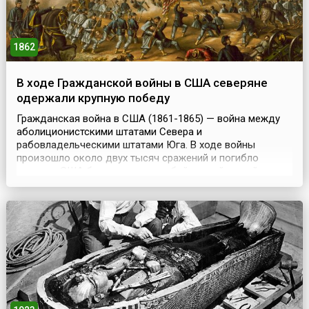
1862
В ходе Гражданской войны в США северяне
одержали крупную победу
Гражданская война в США (1861-1865) — война между
аболиционистскими штатами Севера и
рабовладельческими штатами Юга. В ходе войны
произошло около двух тысяч сражений и погибло
граждан США больше, чем в любой другой из войн, в
которых участвовала страна.Три дня боев в битве за
форт Донелсон (англ. Battle of Fort Donelson) в штате
Кентукки увенчались успехом для бригады под
командованием генерал...