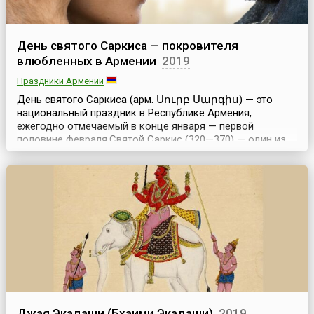
День святого Саркиса — покровителя
влюбленных в Армении
2019
Праздники Армении
День святого Саркиса (арм. Սուրբ Սարգիս) — это
национальный праздник в Республике Армения,
ежегодно отмечаемый в конце января — первой
половине февраля.Святой Саркис (320—370) — один из
самых почитаемых святых Армянской апостольской
церкви и всего армянского народа. Святой Саркис был
родом из провинции Гамерек, жил и совершал подвиги
во времена правления императора Константина
Великого. Под вл...
Джая Экадаши (Бхаими Экадаши)
2019