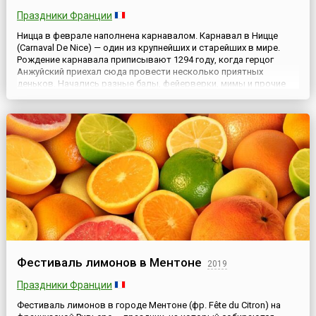
Праздники Франции
Ницца в феврале наполнена карнавалом. Карнавал в Ницце
(Carnaval De Nice) — один из крупнейших и старейших в мире.
Рождение карнавала приписывают 1294 году, когда герцог
Анжуйский приехал сюда провести несколько приятных
деньков. Начались разные балы, фейерверки, мимы и прочие
непристойности, все это, как пожар, охватило весь город,
плясали ремесленники, пугали масками рыбаки. Свою
современную...
Фестиваль лимонов в Ментоне
2019
Праздники Франции
Фестиваль лимонов в городе Ментоне (фр. Fête du Citron) на