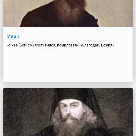
Иван
«Яхве (Бог) смилостивился, помиловал», «Благодать Божия»