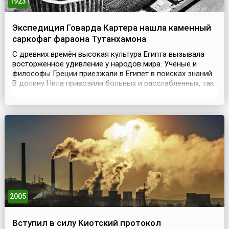
1923
Экспедиция Говарда Картера нашла каменный
саркофаг фараона Тутанхамона
С древних времён высокая культура Египта вызывала
восторженное удивление у народов мира. Учёные и
философы Греции приезжали в Египет в поисках знаний.
В долину Нила привозили больных и расслабленных, так
как египетские врачи считались лучшими целителями
человеческих недугов. Но прежде Египет – страна
каменных чудес – манил своими ни с чем не сравнимыми
памятниками искусства. Погребения, как за...
2005
Вступил в силу Киотский протокол