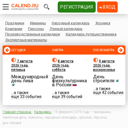
РЕГИСТРАЦИЯ
ВХОД
Праздники
Именины
Народный календарь
Хроника
Компании
Персоны
Лунный календарь
Производственные календари
Календарь путешественника
Экспертные материалы
СЕГОДНЯ
ЗАВТРА
ПОСЛЕЗАВТРА
7 августа
8 августа
9 августа
2026 года,
2026 года,
2026 года,
пятница
суббота
воскресенье
Международный
День
День
день пива
физкультурника
строителя
в России
...а также
...а также
...а также
еще 42 события
еще 33 события
еще 39 событий
Главная страница
/
Календарь
/
16 февраля 2019 года — праздники,
памятные даты, именины, народный календарь, хроника, персоны,
дни городов