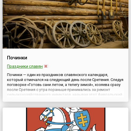
Починки
Праздники славян
Починки — один из праздников славянского календаря,
который отмечался на следующий день после Сретения. Следуя
поговорке «Готовь сани летом, а телегу зимой», хозяева сразу
после Сретения с утра пораньше принимались за ремонт
сельскохозяйственного инвентаря, называя этот февральский
день «Починками».Расчиная Починки, крестьяне помнили: чем
раньше примешься за хозяйство — тем больше весне уг...