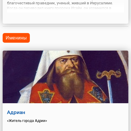
благочестивый праведник, ученый, живший в Иерусалиме.
Когда он переводил книгу пророка Исайи, он усомнился в
словах «дева во чреве примет и родит сына». И тогда Симеону
явился ангел и обещал, что старец не умрет до тех пор, пок...
Именины
Адриан
«Житель города Адрии»