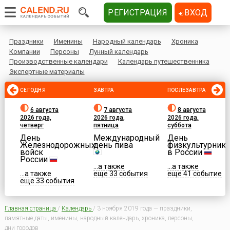
РЕГИСТРАЦИЯ
ВХОД
Праздники
Именины
Народный календарь
Хроника
Компании
Персоны
Лунный календарь
Производственные календари
Календарь путешественника
Экспертные материалы
СЕГОДНЯ
ЗАВТРА
ПОСЛЕЗАВТРА
6 августа
7 августа
8 августа
2026 года,
2026 года,
2026 года,
четверг
пятница
суббота
День
Международный
День
Железнодорожных
день пива
физкультурника
войск
в России
России
...а также
...а также
...а также
еще 33 события
еще 41 событие
еще 33 события
Главная страница
/
Календарь
/
3 ноября 2019 года — праздники,
памятные даты, именины, народный календарь, хроника, персоны,
дни городов