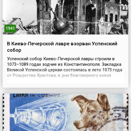
1941
В Киево-Печерской лавре взорван Успенский
собор
Успенский собор Киево-Печерской лавры строили в
1073–1089 годах зодчие из Константинополя. Закладка
Великой Успенской церкви состоялась в лето 1073 года
от Рождества Христова, в дни благоверного князя
Святослава, сына Ярослава. Строительство и отделка
сопровождались многими чудесами.Торжественное
освящение собора прошло 14 августа 1089 года.
Законченный храм вызвал неописуемый восторг
современ...