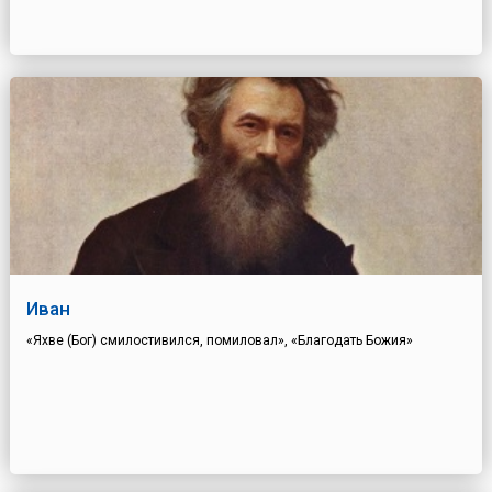
Иван
«Яхве (Бог) смилостивился, помиловал», «Благодать Божия»