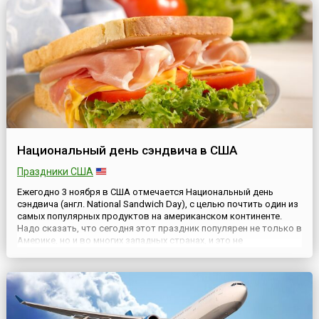
ноября...
Национальный день сэндвича в США
Праздники США
Ежегодно 3 ноября в США отмечается Национальный день
сэндвича (англ. National Sandwich Day), с целью почтить один из
самых популярных продуктов на американском континенте.
Надо сказать, что сегодня этот праздник популярен не только в
Америке, но и во многих западных странах, и это не
удивительно.Ведь сэндвич (сандвич) – это, по сути, бутерброд –
два ломтика хлеба или булки, между которыми поло...