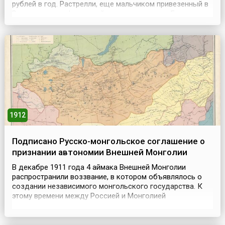
рублей в год. Растрелли, еще мальчиком привезенный в
Россию отцом, флорентийским скульптором Бартоломео
Карло Растрелли, почти полвека без устали трудился во
славу Петербурга. Период расцвета творчества
архитектора начался с постройки для императ...
1912
Подписано Русско-монгольское соглашение о
признании автономии Внешней Монголии
В декабре 1911 года 4 аймака Внешней Монголии
распространили воззвание, в котором объявлялось о
создании независимого монгольского государства. К
этому времени между Россией и Монголией
существовали прочные торгово-экономические связи,
которые регулировались Тяньцзинским (1858),
Пекинским (1860) и Петербургским (1881) договорами,