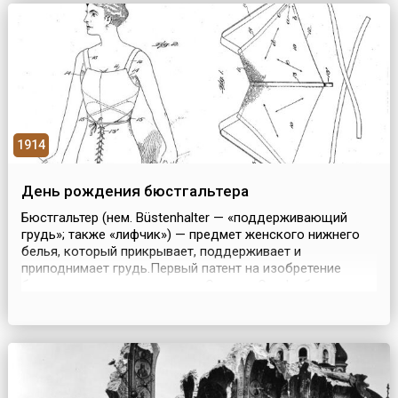
заключенными между Россией и Китаем.
Провозглашение независимост...
1914
День рождения бюстгальтера
Бюстгальтер (нем. Büstenhalter — «поддерживающий
грудь»; также «лифчик») — предмет женского нижнего
белья, который прикрывает, поддерживает и
приподнимает грудь.Первый патент на изобретение
бюстгальтера под названием Caresse Crosby был выдан
3 ноября 1914 года американке Мэри Фелпс Якоб.
Отказавшись от жесткого корсета, она начала
использовать конструкцию из двух платков и ленты. Все
женщины в...