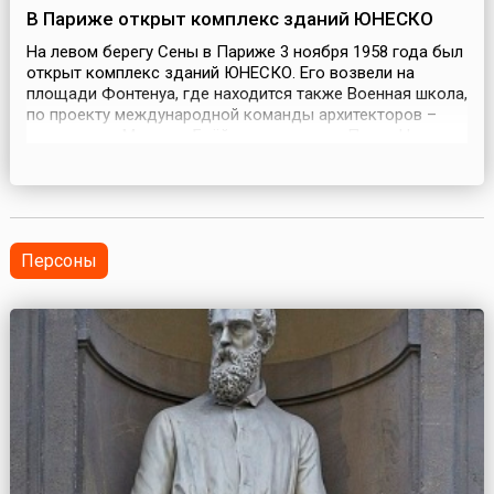
В Париже открыт комплекс зданий ЮНЕСКО
На левом берегу Сены в Париже 3 ноября 1958 года был
открыт комплекс зданий ЮНЕСКО. Его возвели на
площади Фонтенуа, где находится также Военная школа,
по проекту международной команды архитекторов –
американца Марселя Брёйера, итальянца Пьера Нерви и
француза Бернара Зерфюсса. Ансамбль составляют три
здания: секретариат, дом пленарных заседаний и корпус
постоянных представительств. Семиэтажно...
Персоны