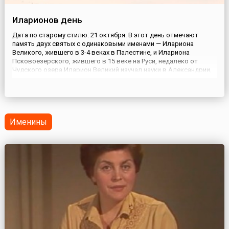
Иларионов день
Дата по старому стилю: 21 октября. В этот день отмечают
память двух святых с одинаковыми именами — Илариона
Великого, жившего в 3-4 веках в Палестине, и Илариона
Псковоезерского, жившего в 15 веке на Руси, недалеко от
Чудского озера.Иларион Великий изучал науки в Александрии,
там же принял христианство. Вернувшись на родину,
преподобный удалился к отшельникам близ Газы. Иларион
считается основ...
Именины