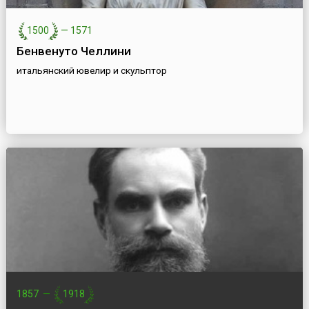
1500
—
1571
Бенвенуто Челлини
итальянский ювелир и скульптор
1857
—
1918