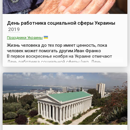
День работника социальной сферы Украины
2019
Праздники Украины
Жизнь человека до тех пор имеет ценность, пока
человек может помогать другим.Иван Франко
В первое воскресенье ноября на Украине отмечают
День работника социальной сферы (укр. День
працівника соціальної сфери), установленный Указом
президента страны № 374/99 от 13 апреля 1999
года.Этот профессиональный праздник является
свидетельством высокой оценки государством роли
работников, кото...