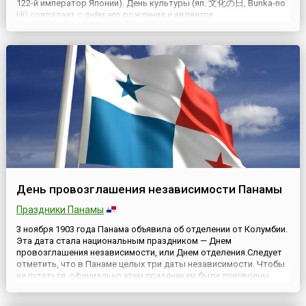
122-й император Японии). День культуры (яп. 文化の日, Bunka-no
Hi) совпадает с днём его рождения и является
государственным праздником.День «Празднования Мейдзи»,
установленный в 1927 году и отмечаемый ежегодно 3 ноября,
символизиров...
День провозглашения независимости Панамы
Праздники Панамы
3 ноября 1903 года Панама объявила об отделении от Колумбии.
Эта дата стала национальным праздником — Днем
провозглашения независимости, или Днем отделения.Следует
отметить, что в Панаме целых три даты независимости. Чтобы
не путаться, официально этим праздникам были присвоены
следующие названия: День провозглашения независимости (3
ноября), День первого провозглашения независимости (10