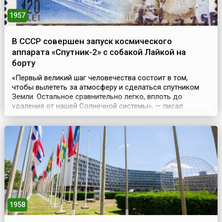
1957
В СССР совершен запуск космического
аппарата «Спутник-2» с собакой Лайкой на
борту
«Первый великий шаг человечества состоит в том,
чтобы вылететь за атмосферу и сделаться спутником
Земли. Остальное сравнительно легко, вплоть до
удаления от нашей Солнечной системы», — писал
Константин Эдуардович Циолковский. Это
действительно был великий шаг — чтобы его совершить,
нужно было преодолеть множество «препон и рогаток»
разного свойства, решить массу разнообразных
проблем, многие и...
1958