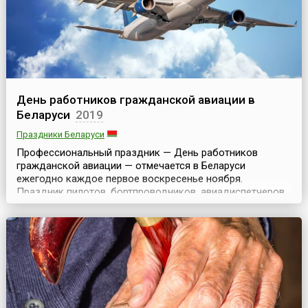
День работников гражданской авиации в
Беларуси
2019
Праздники Беларуси
Профессиональный праздник — День работников
гражданской авиации — отмечается в Беларуси
ежегодно каждое первое воскресенье ноября.
Праздник пилотов, бортпроводников, авиадиспетчеров,
инженеров утвержден официально и посвящен
важнейшей задаче гражданской авиации —
безопасности полетов, которая неразрывно связана с
человеческим фактором, и зависит во многом от
надежности авиатехники и профессион...