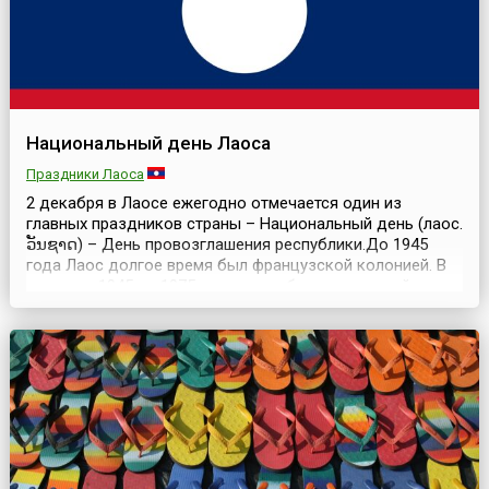
Национальный день Лаоса
Праздники Лаоса
2 декабря в Лаосе ежегодно отмечается один из
главных праздников страны – Национальный день (лаос.
ວັນຊາດ) – День провозглашения республики.До 1945
года Лаос долгое время был французской колонией. В
период с 1945 по 1975 год страна была монархией.
Однако продолжительная гражданская война привела к
политическому и экономическому кризису. 2 декабря
1975 года король Лаоса Саванг Ватхана отрекся о...