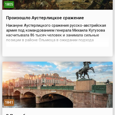
1805
Произошло Аустерлицкое сражение
Накануне Аустерлицкого сражения русско-австрийская
армия под командованием генерала Михаила Кутузова
насчитывала 86 тысяч человек и занимала сильные
позиции в районе Ольмюца в ожидании подхода
подкреплений. Кутузов изначально был противником
сражения. После успешного завершения Ульмско-
Ольмюцкого марш-маневра российский командующий
предлагал отходить дальше, чтобы заманивать
французов на восто...
1841