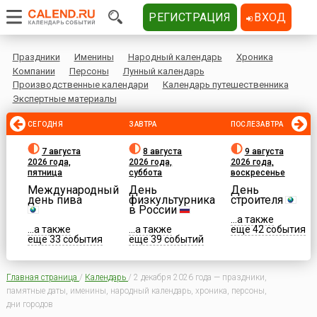
РЕГИСТРАЦИЯ
ВХОД
Праздники
Именины
Народный календарь
Хроника
Компании
Персоны
Лунный календарь
Производственные календари
Календарь путешественника
Экспертные материалы
СЕГОДНЯ
ЗАВТРА
ПОСЛЕЗАВТРА
7 августа
8 августа
9 августа
2026 года,
2026 года,
2026 года,
пятница
суббота
воскресенье
Международный
День
День
день пива
физкультурника
строителя
в России
...а также
...а также
...а также
еще 42 события
еще 33 события
еще 39 событий
Главная страница
/
Календарь
/
2 декабря 2026 года — праздники,
памятные даты, именины, народный календарь, хроника, персоны,
дни городов