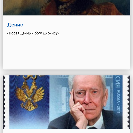
Денис
«Посвященный богу Дионису»