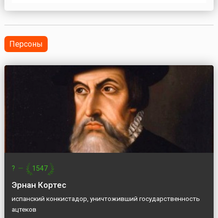
Дубай, Шарджа, Аджман, Эль-Фуджайра и Уммэль-
Кайвайн, а 23 декабря 1971 года к ним присоединился
Рас-эль-Хайма. Государственное устройство
Объединенных Араб...
Персоны
?
—
1547
Эрнан Кортес
испанский конкистадор, уничтоживший государственность
ацтеков