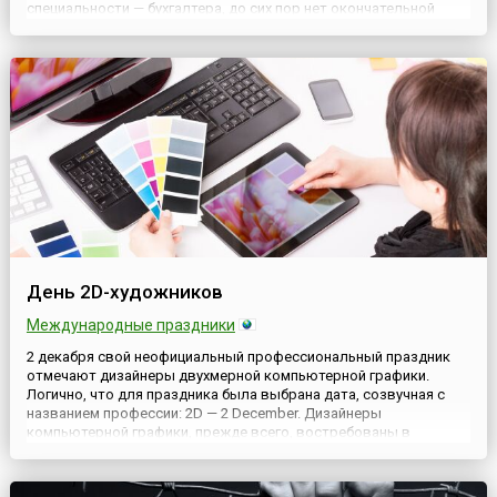
специальности — бухгалтера, до сих пор нет окончательной
ясности. Причина такой неопределенности в том, что День
банковских работников в России не установлен официально, на
государ...
День 2D-художников
Международные праздники
2 декабря свой неофициальный профессиональный праздник
отмечают дизайнеры двухмерной компьютерной графики.
Логично, что для праздника была выбрана дата, созвучная с
названием профессии: 2D — 2 December. Дизайнеры
компьютерной графики, прежде всего, востребованы в
компаниях, создающих компьютерные игры, мультфильмы,
рекламу, флеш-открытки. Как художники сами выражаются,
они работают в «мультяшн...