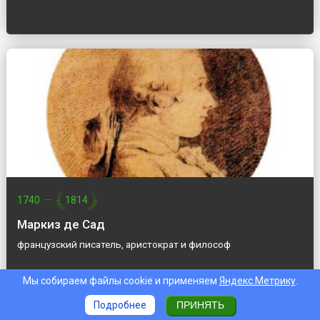
1740
—
1814
Маркиз де Сад
французский писатель, аристократ и философ
Мы собираем файлы cookie и применяем
Яндекс.Метрику
.
Подробнее
ПРИНЯТЬ