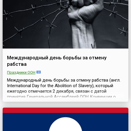
Международный день борьбы за отмену
рабства
Праздники ООН
Международный день борьбы за отмену рабства (англ.
International Day for the Abolition of Slavery), который
ежегодно отмечается 2 декабря, связан с датой
принятия Генеральной Ассамблеей ООН Конвенции о
борьбе с торговлей людьми и с эксплуатацией
проституции третьими лицами (резолюция 317 (IV) от 2
декабря 1949 года).Борьба с рабством в мире ведется
со дня его возникновения. Рабство и работорго...