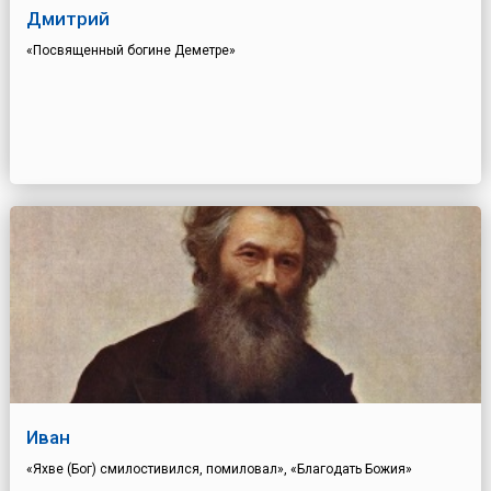
Дмитрий
«Посвященный богине Деметре»
Иван
«Яхве (Бог) смилостивился, помиловал», «Благодать Божия»