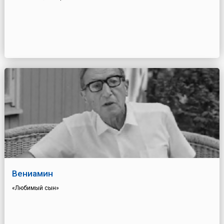
Вениамин
«Любимый сын»