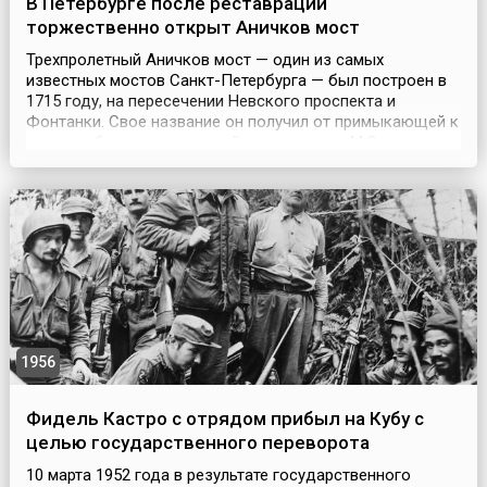
В Петербурге после реставрации
торжественно открыт Аничков мост
Трехпролетный Аничков мост — один из самых
известных мостов Санкт-Петербурга — был построен в
1715 году, на пересечении Невского проспекта и
Фонтанки. Свое название он получил от примыкающей к
нему слободы, построенной полковником М.С.
Аничковым. Сначала мост был деревянным. Однако в
1726 году его перестроили в подъемный, и он долгое
время служил караульным местом, где проверяли
паспорта у лиц...
1956
Фидель Кастро с отрядом прибыл на Кубу с
целью государственного переворота
10 марта 1952 года в результате государственного