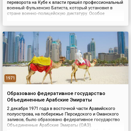
переворота на Кубе к власти пришёл профессиональный
военный Фульхенсио Батиста, который установил в
стране военно-полицейскую диктатуру. Особое
недовольство эти события вызвали в среде
прогрессивно настроенной молодёжи. В скором времени
в республике началось революционное движение,
наиболее радикальную группу которого возглавил
начинающий политическ...
1971
Образовано федеративное государство
Объединенные Арабские Эмираты
2 декабря 1971 года в восточной части Аравийского
полуострова, на побережье Персидского и Оманского
заливов, было образовано федеративное государство
Объединенные Арабские Эмираты (ОАЭ).
Первоначально в него вошли 6 эмиратов: Абу-Даби,