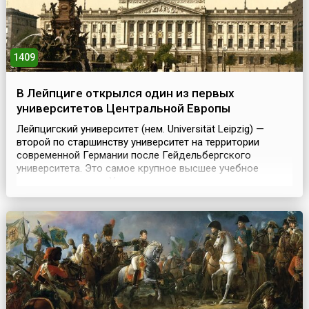
1409
В Лейпциге открылся один из первых
университетов Центральной Европы
Лейпцигский университет (нем. Universität Leipzig) —
второй по старшинству университет на территории
современной Германии после Гейдельбергского
университета. Это самое крупное высшее учебное
заведение города. Университет входит в ассоциацию
университетов Европы Утрехтская сеть.В мае 1409 года в
результате гуситских волнений в Праге и столкновений
между чехами и немцами в Карловом университете...