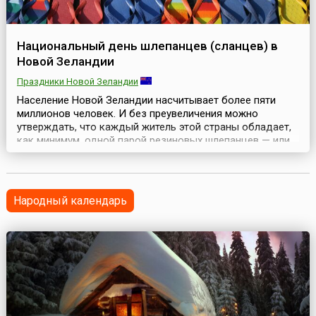
Национальный день шлепанцев (сланцев) в
Новой Зеландии
Праздники Новой Зеландии
Население Новой Зеландии насчитывает более пяти
миллионов человек. И без преувеличения можно
утверждать, что каждый житель этой страны обладает,
как минимум, одной парой резиновых шлепанцев — или
сланцев, как называют такую обувь в России. Поэтому
не удивительно, что каждый год, начиная с 2007-го, 2
декабря здесь отмечается весьма оригинальный
праздник — Национальный день шлепанцев (англ. Nati...
Народный календарь