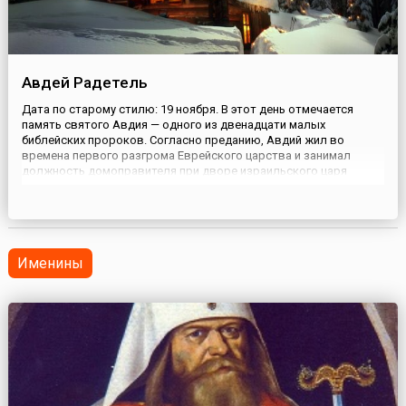
Авдей Радетель
Дата по старому стилю: 19 ноября. В этот день отмечается
память святого Авдия — одного из двенадцати малых
библейских пророков. Согласно преданию, Авдий жил во
времена первого разгрома Еврейского царства и занимал
должность домоправителя при дворе израильского царя
Ахава. Несмотря на царивший вокруг разврат, он вел
благочестивую жизнь.Когда начались гонения на служителей
Бога, инициатором кото...
Именины