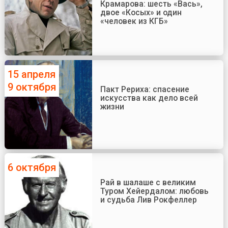
Крамарова: шесть «Вась»,
двое «Косых» и один
«человек из КГБ»
15 апреля
9 октября
Пакт Рериха: спасение
искусства как дело всей
жизни
6 октября
Рай в шалаше с великим
Туром Хейердалом: любовь
и судьба Лив Рокфеллер