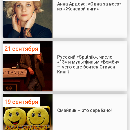
Анна Ардова: «Одна за всех»
из «Женской лиги»
21 сентября
Русский «Sputnik», число
«13» и мультфильм «Бэмби»
— чего еще боится Стивен
Кинг?
19 сентября
Смайлик – это серьёзно!