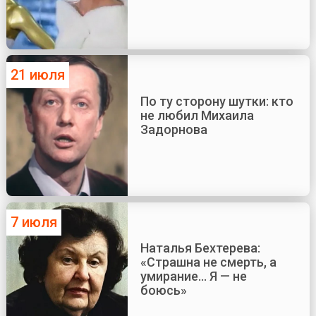
21 июля
По ту сторону шутки: кто
не любил Михаила
Задорнова
7 июля
Наталья Бехтерева:
«Страшна не смерть, а
умирание... Я — не
боюсь»