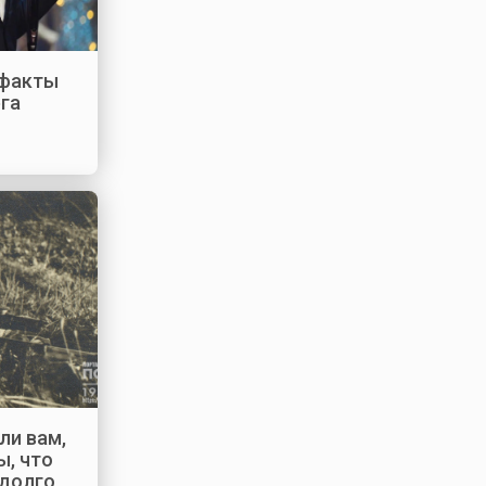
 факты
ега
ли вам,
, что
 долго