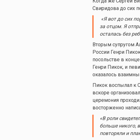
Когда же Сергей Ви
Свиридова до сих по
«Я вот до сих п
за отцом. Я отпр
осталась без ре
Вторым супругом А
России Генри Пико
посольстве в конце
Генри Пикок, и пев
оказалось взаимны
Пикок воспылал к С
вскоре организовал
церемония проходил
восторженно написа
«В роли свидетел
больше никого, 
повторяли и плак