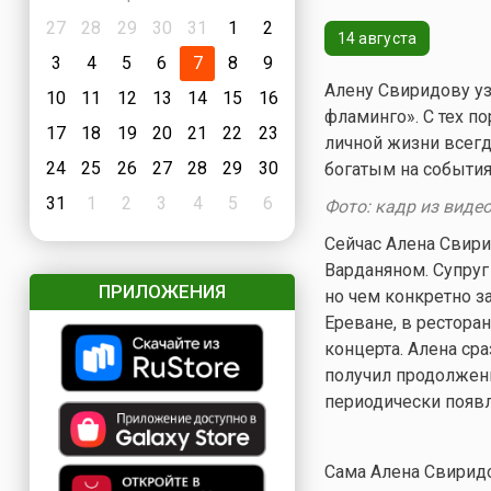
27
28
29
30
31
1
2
14 августа
3
4
5
6
7
8
9
Алену Свиридову уз
10
11
12
13
14
15
16
фламинго». С тех п
17
18
19
20
21
22
23
личной жизни всегд
24
25
26
27
28
29
30
богатым на события
31
1
2
3
4
5
6
Фото: кадр из вид
Сейчас Алена Свир
Варданяном. Супруг
ПРИЛОЖЕНИЯ
но чем конкретно за
Ереване, в рестора
концерта. Алена сра
получил продолжени
периодически появл
Сама Алена Свиридо