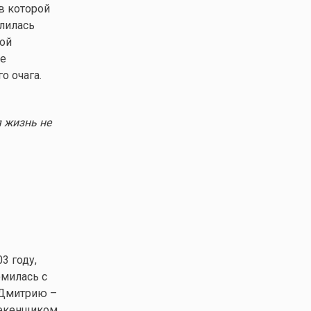
в которой
лилась
вой
не
о очага.
я жизнь не
3 году,
омилась с
 Дмитрию –
некенщиком,