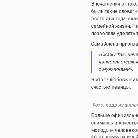
Впечатления от так
были такие слова
: «
всего два года: ока
семейной жизни. Пи
позволяла уделять 
Сама Алена признав
«Скажу так: неч
является стержн
с мужчинами»
.
В итоге любовь к а
счастью певицы.
Фото: кадр из филь
Больше официально 
снимаясь в качеств
молодым человеком
20, он всего на го