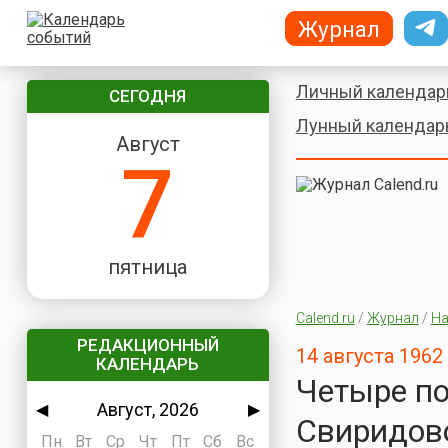
Журнал
Личный календар
СЕГОДНЯ
Лунный календар
Август
7
пятница
Calend.ru
/
Журнал
/
На
РЕДАКЦИОННЫЙ
14 августа 196
КАЛЕНДАРЬ
Четыре по
Август, 2026
◀
▶
Свиридов
Пн
Вт
Ср
Чт
Пт
Сб
Вс