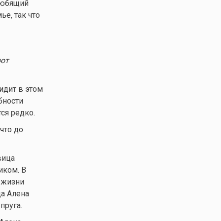
любящий
ье, так что
еют
идит в этом
бности
ся редко.
что до
вица
иком. В
в жизни
да Алена
пруга.