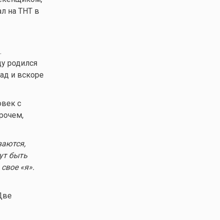
л на ТНТ в
.
ду родился
ад и вскоре
овек с
рочем,
ваются,
ут быть
свое «я».
Две