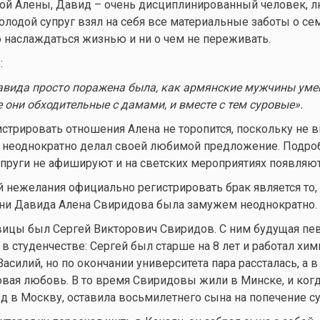
ной Алены, Давид – очень дисциплинированный человек, 
лодой супруг взял на себя все материальные заботы о сем
 наслаждаться жизнью и ни о чем не переживать.
:
авида
просто поражена была, как армянские мужчины ум
 они обходительные с дамами, и вместе с тем суровые
»
.
стрировать отношения Алена не торопится, поскольку не в
д неоднократно делал своей любимой предложение. Подро
пруги не афишируют и на светских мероприятиях появляют
 нежелания официально регистрировать брак является то, 
зни Давида Алена Свиридова была замужем неоднократно.
цы был Сергей Викторович Свиридов. С ним будущая пе
в студенчестве: Сергей был старше на 8 лет и работал хим
асилий, но по окончании университета пара рассталась, а 
вая любовь. В то время Свиридовы жили в Минске, и ког
д в Москву, оставила восьмилетнего сына на попечение су