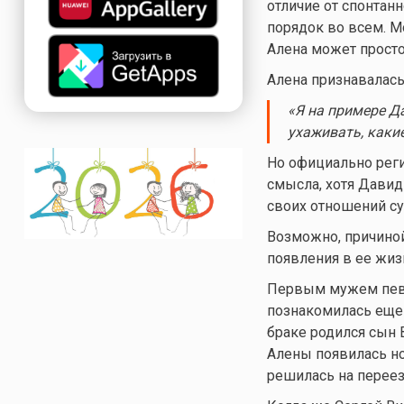
отличие от спонтан
порядок во всем. Мо
Алена может просто
Алена признавалась
«
Я
на примере Д
ухаживать, какие
Но официально реги
смысла, хотя Дави
своих отношений су
Возможно, причиной
появления в ее жи
Первым мужем певи
познакомилась еще 
браке родился сын В
Алены появилась но
решилась на переез