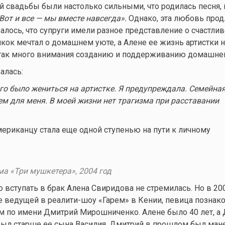
ой свадьбы были настолько сильными, что родилась песня, 
Вот и все — мы вместе
навсегда
».
Однако, эта любовь прод
залось, что супруги имели разное представление о счастли
кок мечтал о домашнем уюте, а Алене ее жизнь артистки 
так много внимания созданию и поддерживанию домашнег
алась:
его было жениться на артистке. Я предупреждала. Семейна
ем для меня. В моей жизни нет трагизма при расставании
мериканцу стала еще одной ступенью на пути к личному
ма «Три мушкетера», 2004 год
вступать в брак Алена Свиридова не стремилась. Но в 200
е ведущей в реалити-шоу «Гарем» в Кении, певица познак
 по имени Дмитрий Мирошниченко. Алене было 40 лет, а
д был старше ее сына Василия. Дмитрий в прошлом был ма