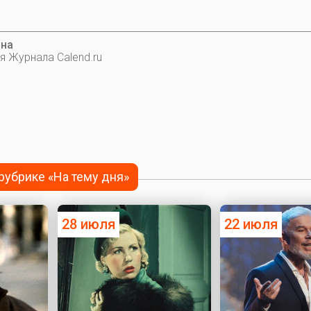
ина
я Журнала Calend.ru
 рубрике «На тему дня»
28 июля
22 июля