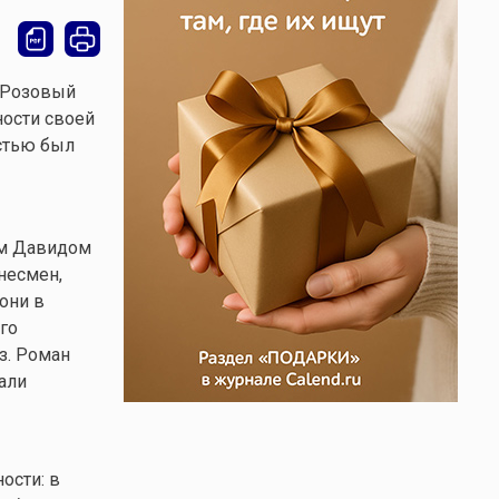
 «Розовый
ности своей
астью был
ом Давидом
несмен,
они в
го
з. Роман
али
ости: в