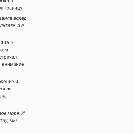
 Алена
а границу:
равила вслед
л
ьтате. А я
 США в
ском
стречал
о внимание
ожение и
ебная
ена
вое море. И
тву, мы