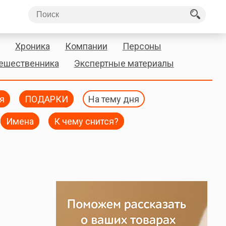
Хроника
Компании
Персоны
тешественника
Экспертные материалы
я
ПОДАРКИ
На тему дня
Имена
К чему снится?
ы