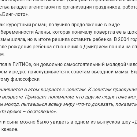
ства владел агентством по организации праздников, работа
«Бинг-лото».
 как курортный роман, получило продолжение в виде
беременности Алены, которая поначалу повергла ее в шок
змышляла, но в итоге решила оставить ребенка. В 2004 го
осле рождения ребенка отношения с Дмитрием пошли на сп
м.
ится в ГИТИСе, он довольно самостоятельный молодой чел
ом и редко прислушивается к советам звездной мамы. Вп
этому философски:
ушивае
тся в этом возрасте к советам. К советам прислуши
м возрасте. Приходит понимание, что другие люди тоже мог
ты молод, пытаешься всему миру
что-то
доказать, показать 
ьте время – бесполезно»
.
и и сына можно было увидеть в одном из выпусков шоу «
канале.