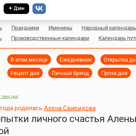
ь
Праздники
Именины
Народный календарь
ь
Производственные календари
Календарь пу
В этом месяце
Ежедневник
Открытка дн
Рецепт дня
Личный бренд
Проза дня
 тему дня
2 года родилась
Алена Свиридова
пытки личного счастья Ален
ой