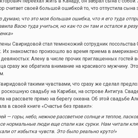
кторович переехал жить в Канаду, он забрал сына с собой.
р считает своей большой ошибкой то, что отпустила сына з
ор думаю, что это моя большая ошибка, что я его туда отп
авила Васю туда учиться, но
как-то
он там и остался в резу
бенка»
лены Свиридовой стал темнокожий сотрудник посольства
к. Их знакомство произошло во время приема в американ
 девяностых: Алену в числе прочих приглашенных гостей в
ица сразу же обратила внимание на красивого мужчину. Эт
м.
виридовой такими чувствами, что сразу же сделал предл
 роскошную свадьбу на Карибах, на острове Антигуа. Свад
а на рассвете прямо на берегу океана. Об этой свадьбе Ал
ла в своей книге «Счастье без правил»:
ей — горы, небо, нежное рассветное солнце и теплое, ласко
все нормальные люди еще спали как сурки. Нам читали кля
али от избытка чувств. Это было реально круто!»