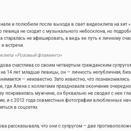
нали и полюбили после выхода в свет видеоклипа на хит
ор певица не сходит с музыкального небосклона, но подроб
а старалась не афишировать, а ведь ее путь к личному сч
 и встречи.
еоклипа «Розовый фламинго»
идова счастлива со своим четвертым гражданским супруг
 на 14 лет младше певицы, он — личность непубличная, биз
нимается — неизвестно. Зато известно, что познакомились 
не, где Алена с коллегами праздновала окончание очередно
зу понравилась мужчине, он буквально не сводил с нее гла
е, и с 2012 года совместные фотографии влюбленных нач
яться в соцсетях.
ва рассказывала, что они с супругом – две противоположн