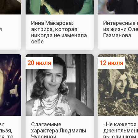
Инна Макарова:
Интересные
я
актриса, которая
из жизни Ол
никогда не изменяла
Газманова
себе
20 июля
12 июля
ч:
Слагаемые
«Не кажется 
льзя,
характера Людмилы
джентльмены
я, то
Чурсиной
вы слишком