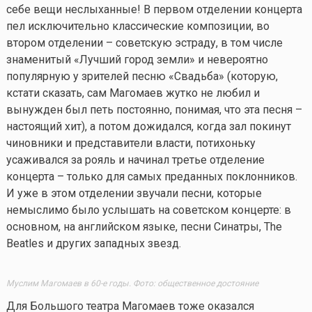
себе вещи неслыханные! В первом отделении концерта
пел исключительно классические композиции, во
втором отделении – советскую эстраду, в том числе
знаменитый «Лучший город земли» и невероятно
популярную у зрителей песню «Свадьба» (которую,
кстати сказать, сам Магомаев жутко не любил и
вынужден был петь постоянно, понимая, что эта песня –
настоящий хит), а потом дожидался, когда зал покинут
чиновники и представители власти, потихоньку
усаживался за рояль и начинал третье отделение
концерта – только для самых преданных поклонников.
И уже в этом отделении звучали песни, которые
немыслимо было услышать на советском концерте: в
основном, на английском языке, песни Синатры, The
Beatles и других западных звезд.
Муслим Магомаев в 60-е годы. Фото: общественное достояние
Для Большого театра Магомаев тоже оказался