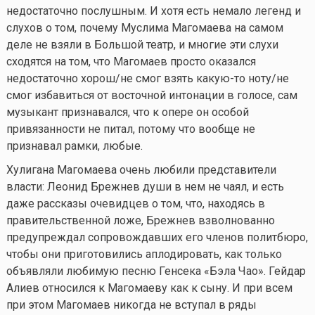
недостаточно послушным. И хотя есть немало легенд и
слухов о том, почему Муслима Магомаева на самом
деле не взяли в Большой театр, и многие эти слухи
сходятся на том, что Магомаев просто оказался
недостаточно хорош/не смог взять
какую-то
ноту/не
смог избавиться от восточной интонации в голосе, сам
музыкант признавался, что к опере он особой
привязанности не питал, потому что вообще не
признавал рамки, любые.
Хулигана Магомаева очень любили представители
власти: Леонид Брежнев души в нем не чаял, и есть
даже рассказы очевидцев о том, что, находясь в
правительственной ложе, Брежнев взволнованно
предупреждал сопровождавших его членов политбюро,
чтобы они приготовились аплодировать, как только
объявляли любимую песню Генсека «Бэла Чао». Гейдар
Алиев относился к Магомаеву как к сыну. И при всем
при этом Магомаев никогда не вступал в ряды