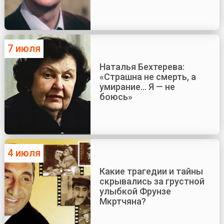
7 июля
Наталья Бехтерева:
«Страшна не смерть, а
умирание... Я — не
боюсь»
4 июля
Какие трагедии и тайны
скрывались за грустной
улыбкой Фрунзе
Мкртчяна?