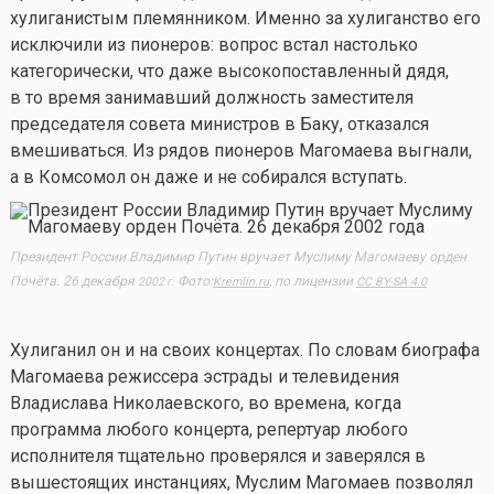
хулиганистым племянником. Именно за хулиганство его
исключили из пионеров: вопрос встал настолько
категорически, что даже высокопоставленный дядя,
в то время занимавший должность заместителя
председателя совета министров в Баку, отказался
вмешиваться. Из рядов пионеров Магомаева выгнали,
а в Комсомол он даже и не собирался вступать.
Президент России Владимир Путин вручает Муслиму Магомаеву орден
Почёта. 26 декабря
Фото:
​, по лицензии
2002 г.
Kremlin.ru
CC BY-SA 4.0
Хулиганил он и на своих концертах. По словам биографа
Магомаева режиссера эстрады и телевидения
Владислава Николаевского, во времена, когда
программа любого концерта, репертуар любого
исполнителя тщательно проверялся и заверялся в
вышестоящих инстанциях, Муслим Магомаев позволял