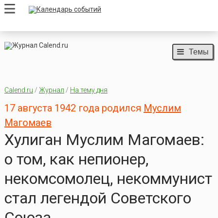
Темы
Calend.ru
/
Журнал
/
На тему дня
17 августа 1942 года родился
Муслим
Магомаев
Хулиган Муслим Магомаев:
о том, как непионер,
некомсомолец, некоммунист
стал легендой Советского
Союза