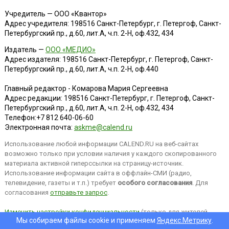
Учредитель — ООО «Квантор»
Адрес учредителя: 198516 Санкт-Петербург, г. Петергоф, Санкт-
Петербургский пр., д.60, лит.А, ч.п. 2-Н, оф.432, 434
Издатель —
ООО «МЕДИО»
Адрес издателя: 198516 Санкт-Петербург, г. Петергоф, Санкт-
Петербургский пр., д.60, лит.А, ч.п. 2-Н, оф.440
Главный редактор - Комарова Мария Сергеевна
Адрес редакции:
198516
Санкт-Петербург, г. Петергоф
,
Санкт-
Петербургский пр., д.60, лит.А, ч.п. 2-Н, оф.432, 434
Телефон:
+7 812 640-06-60
Электронная почта:
askme@calend.ru
Использование любой информации CALEND.RU на веб-сайтах
возможно только при условии наличия у каждого скопированного
материала активной гиперссылки на страницу-источник.
Использование информации сайта в оффлайн-СМИ (радио,
телевидение, газеты и т.п.) требует
особого согласования
. Для
согласования
отправьте запрос
.
Изменить настройки конфиденциальности
(только для жителей
Мы собираем файлы cookie и применяем
Яндекс.Метрику
.
EEA).