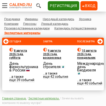
РЕГИСТРАЦИЯ
ВХОД
Праздники
Именины
Народный календарь
Хроника
Компании
Персоны
Лунный календарь
Производственные календари
Календарь путешественника
Экспертные материалы
СЕГОДНЯ
ЗАВТРА
ПОСЛЕЗАВТРА
8 августа
9 августа
10 августа
2026 года,
2026 года,
2026 года,
суббота
воскресенье
понедельник
День
День
Международны
физкультурника
строителя
день
в России
биодизеля
...а также
...а также
еще 42 события
еще 39 событий
...а также
еще 40 событий
Главная страница
/
Экспертные материалы
/
Зачем вызывать
компанию по вывозу мусора?