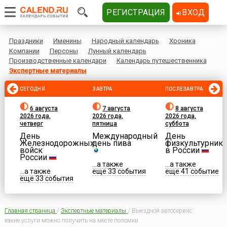
РЕГИСТРАЦИЯ
ВХОД
Праздники
Именины
Народный календарь
Хроника
Компании
Персоны
Лунный календарь
Производственные календари
Календарь путешественника
Экспертные материалы
СЕГОДНЯ
ЗАВТРА
ПОСЛЕЗАВТРА
6 августа
7 августа
8 августа
2026 года,
2026 года,
2026 года,
четверг
пятница
суббота
День
Международный
День
Железнодорожных
день пива
физкультурника
войск
в России
России
...а также
...а также
...а также
еще 33 события
еще 41 событие
еще 33 события
Главная страница
/
Экспертные материалы
/
Выездной автосервис:
какие услуги можно получить на месте поломки