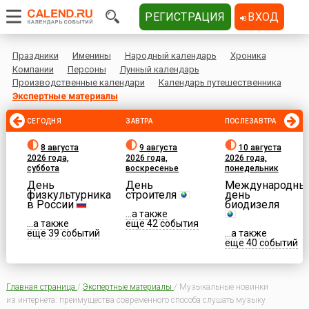
РЕГИСТРАЦИЯ
ВХОД
Праздники
Именины
Народный календарь
Хроника
Компании
Персоны
Лунный календарь
Производственные календари
Календарь путешественника
Экспертные материалы
СЕГОДНЯ
ЗАВТРА
ПОСЛЕЗАВТРА
8 августа
9 августа
10 августа
2026 года,
2026 года,
2026 года,
суббота
воскресенье
понедельник
День
День
Международны
физкультурника
строителя
день
в России
биодизеля
...а также
...а также
еще 42 события
еще 39 событий
...а также
еще 40 событий
Главная страница
/
Экспертные материалы
/
Музыкальные новинки
из интернета: преимущества современного способа слушать музыку