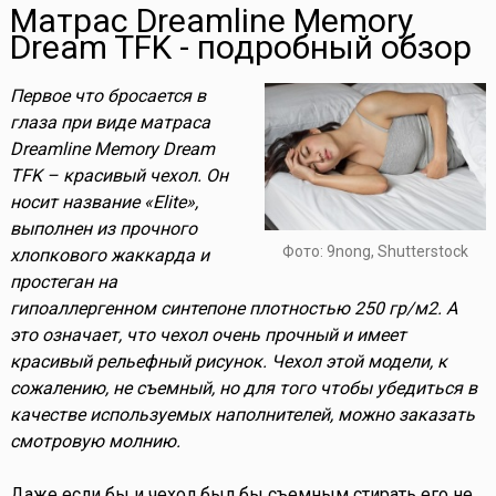
Матрас Dreamline Memory
Dream TFK - подробный обзор
Первое что бросается в
глаза при виде матраса
Dreamline Memory Dream
TFK – красивый чехол. Он
носит название «Elite»,
выполнен из прочного
Фото: 9nong, Shutterstock
хлопкового жаккарда и
простеган на
гипоаллергенном синтепоне плотностью 250 гр/м2. А
это означает, что чехол очень прочный и имеет
красивый рельефный рисунок. Чехол этой модели, к
сожалению, не съемный, но для того чтобы убедиться в
качестве используемых наполнителей, можно заказать
смотровую молнию.
Даже если бы и чехол был бы съемным стирать его не