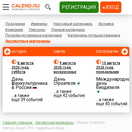
РЕГИСТРАЦИЯ
ВХОД
Праздники
Именины
Народный календарь
Хроника
Компании
Персоны
Лунный календарь
Производственные календари
Календарь путешественника
Экспертные материалы
СЕГОДНЯ
ЗАВТРА
ПОСЛЕЗАВТРА
8 августа
9 августа
10 августа
2026 года,
2026 года,
2026 года,
суббота
воскресенье
понедельник
День
День
Международны
физкультурника
строителя
день
в России
биодизеля
...а также
...а также
еще 42 события
еще 39 событий
...а также
еще 40 событий
Главная страница
/
Экспертные материалы
/
Матрас Dreamline
Memory Dream TFK - подробный обзор