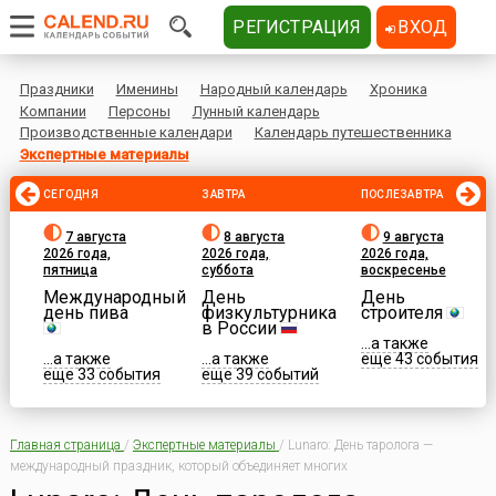
РЕГИСТРАЦИЯ
ВХОД
Праздники
Именины
Народный календарь
Хроника
Компании
Персоны
Лунный календарь
Производственные календари
Календарь путешественника
Экспертные материалы
СЕГОДНЯ
ЗАВТРА
ПОСЛЕЗАВТРА
7 августа
8 августа
9 августа
2026 года,
2026 года,
2026 года,
пятница
суббота
воскресенье
Международный
День
День
день пива
физкультурника
строителя
в России
...а также
...а также
...а также
еще 43 события
еще 33 события
еще 39 событий
Главная страница
/
Экспертные материалы
/
Lunaro: День таролога —
международный праздник, который объединяет многих