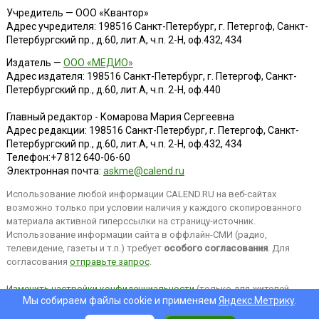
Учредитель — ООО «Квантор»
Адрес учредителя: 198516 Санкт-Петербург, г. Петергоф, Санкт-
Петербургский пр., д.60, лит.А, ч.п. 2-Н, оф.432, 434
Издатель —
ООО «МЕДИО»
Адрес издателя: 198516 Санкт-Петербург, г. Петергоф, Санкт-
Петербургский пр., д.60, лит.А, ч.п. 2-Н, оф.440
Главный редактор - Комарова Мария Сергеевна
Адрес редакции:
198516
Санкт-Петербург, г. Петергоф
,
Санкт-
Петербургский пр., д.60, лит.А, ч.п. 2-Н, оф.432, 434
Телефон:
+7 812 640-06-60
Электронная почта:
askme@calend.ru
Использование любой информации CALEND.RU на веб-сайтах
возможно только при условии наличия у каждого скопированного
материала активной гиперссылки на страницу-источник.
Использование информации сайта в оффлайн-СМИ (радио,
телевидение, газеты и т.п.) требует
особого согласования
. Для
согласования
отправьте запрос
.
Изменить настройки конфиденциальности
(только для жителей
Мы собираем файлы cookie и применяем
Яндекс.Метрику
.
EEA).