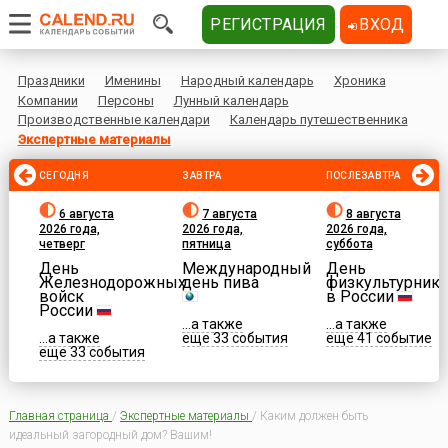
РЕГИСТРАЦИЯ
ВХОД
Праздники
Именины
Народный календарь
Хроника
Компании
Персоны
Лунный календарь
Производственные календари
Календарь путешественника
Экспертные материалы
СЕГОДНЯ
ЗАВТРА
ПОСЛЕЗАВТРА
6 августа
7 августа
8 августа
2026 года,
2026 года,
2026 года,
четверг
пятница
суббота
День
Международный
День
Железнодорожных
день пива
физкультурника
войск
в России
России
...а также
...а также
...а также
еще 33 события
еще 41 событие
еще 33 события
Главная страница
/
Экспертные материалы
/
Каким должен быть
идеальный загородный дом? Вашим!