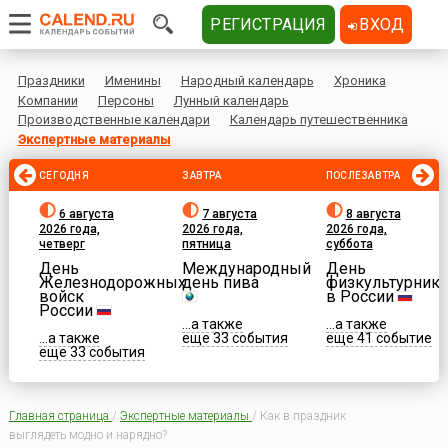
РЕГИСТРАЦИЯ
ВХОД
Праздники
Именины
Народный календарь
Хроника
Компании
Персоны
Лунный календарь
Производственные календари
Календарь путешественника
Экспертные материалы
СЕГОДНЯ
ЗАВТРА
ПОСЛЕЗАВТРА
6 августа
7 августа
8 августа
2026 года,
2026 года,
2026 года,
четверг
пятница
суббота
День
Международный
День
Железнодорожных
день пива
физкультурника
войск
в России
России
...а также
...а также
...а также
еще 33 события
еще 41 событие
еще 33 события
Главная страница
/
Экспертные материалы
/
Как в праздник
выглядеть модно и нарядно?