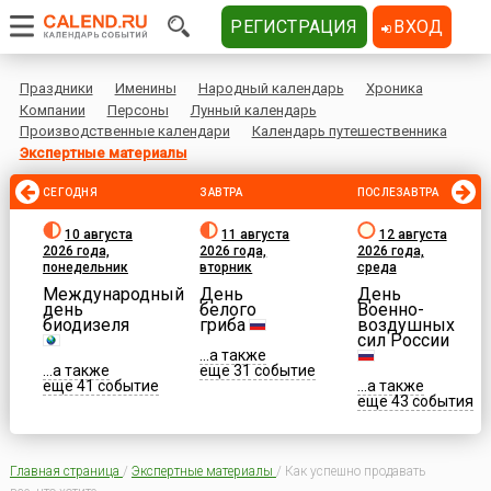
РЕГИСТРАЦИЯ
ВХОД
Праздники
Именины
Народный календарь
Хроника
Компании
Персоны
Лунный календарь
Производственные календари
Календарь путешественника
Экспертные материалы
СЕГОДНЯ
ЗАВТРА
ПОСЛЕЗАВТРА
10 августа
11 августа
12 августа
2026 года,
2026 года,
2026 года,
понедельник
вторник
среда
Международный
День
День
день
белого
Военно-
биодизеля
гриба
воздушных
сил России
...а также
...а также
еще 31 событие
еще 41 событие
...а также
еще 43 события
Главная страница
/
Экспертные материалы
/
Как успешно продавать