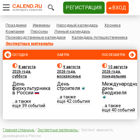
РЕГИСТРАЦИЯ
ВХОД
Праздники
Именины
Народный календарь
Хроника
Компании
Персоны
Лунный календарь
Производственные календари
Календарь путешественника
Экспертные материалы
СЕГОДНЯ
ЗАВТРА
ПОСЛЕЗАВТРА
8 августа
9 августа
10 августа
2026 года,
2026 года,
2026 года,
суббота
воскресенье
понедельник
День
День
Международны
физкультурника
строителя
день
в России
биодизеля
...а также
...а также
еще 42 события
еще 39 событий
...а также
еще 40 событий
Главная страница
/
Экспертные материалы
/
Хостинг: важность
размещения в России